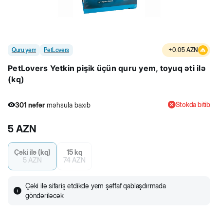
Quru yem
PetLovers
+
0.05
AZN
PetLovers Yetkin pişik üçün quru yem, toyuq əti ilə
(kq)
Stokda bitib
301
nəfər
məhsula baxıb
23
nəfər
məhsulu alıb
5
AZN
301
nəfər
məhsula baxıb
Çəki ilə (kq)
15 kq
5
AZN
74
AZN
Çəki ilə sifariş etdikdə yem şəffaf qablaşdırmada
göndəriləcək