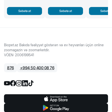
Səbətə at
Səbətə at
Səbətə a
Biopet.az Bakıda fəaliyyət göstərən və ev heyvanları üçün online
zoomagazin və zoomarketdir.
VÖEN
:
2006199541
876
+
994 50 400 08 76