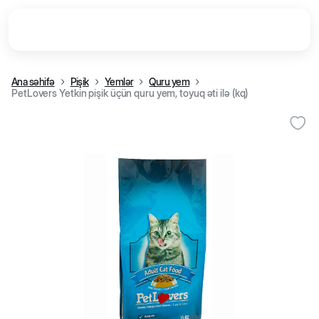
Ana səhifə
Pişik
Yemlər
Quru yem
PetLovers Yetkin pişik üçün quru yem, toyuq əti ilə (kq)