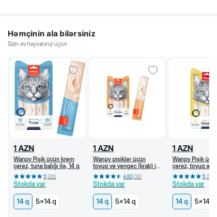
Həmçinin ala bilərsiniz
Sizin ev heyvanınız üçün
1
AZN
1
AZN
1
AZN
Wanpy Pişik üçün krem
Wanpy pişiklər üçün
Wanpy Pişik üçü
çərəz, tuna balığı ilə, 14 q
toyuq və yengəc (krab) ilə
çərəz, toyuq əti i
krem çərəz, 14 q
5
(
36
)
4.83
(
18
)
5
(
18
)
Stokda var
Stokda var
Stokda var
14 q
5x14 q
14 q
5x14 q
14 q
5x14 q