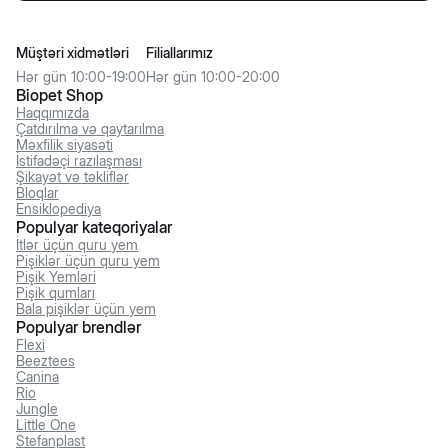
Müştəri xidmətləri
Filiallarımız
Hər gün 10:00-19:00
Hər gün 10:00-20:00
Biopet Shop
Haqqımızda
Çatdırılma və qaytarılma
Məxfilik siyasəti
İstifadəçi razılaşması
Şikayət və təkliflər
Bloqlar
Ensiklopediya
Populyar kateqoriyalar
İtlər üçün quru yem
Pişiklər üçün quru yem
Pişik Yemləri
Pişik qumları
Bala pişiklər üçün yem
Populyar brendlər
Flexi
Beeztees
Canina
Rio
Jungle
Little One
Stefanplast