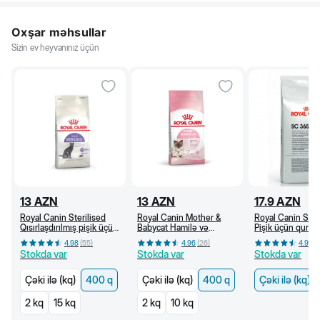
Oxşar məhsullar
Sizin ev heyvanınız üçün
13
AZN
13
AZN
17.9
AZN
Royal Canin Sterilised
Royal Canin Mother &
Royal Canin SC
Qısırlaşdırılmış pişik üçün
Babycat Hamilə və
Pişik üçün quru y
quru yem, 1 yaşdan, 400
südverən pişik və bala
yaşdan (kq)
4.98
(
55
)
4.96
(
26
)
4.96
(
q
pişik üçün quru yem (400
Stokda var
Stokda var
Stokda var
q)
Çəki ilə (kq)
400 q
Çəki ilə (kq)
400 q
Çəki ilə (kq)
2 kq
15 kq
2 kq
10 kq