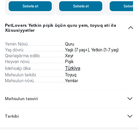
Səbətə at
Səbətə at
Səbətə a
PetLovers Yetkin pişik üçün quru yem, toyuq əti ilə
Xüsusiyyətlər
Yemin Növü
Quru
Yaş dövrü
Yaşlı (7 yaş+), Yetkin (1-7 yaş)
Qısırlaşdırma edilib
Xeyr
Heyvan növü
Pişik
Türkiyə
İstehsalçı ölkə
Məhsulun tərkibi
Toyuq
Məhsulun növü
Yemlər
Məhsulun təsviri
PetLovers Yetkin pişik üçün quru yem, toyuq əti ilə. Tam
Tərkibi
balanslaşdırılmış rasion bütün cins yetkin pişiklərin qida tələblərini
qarşılayır. Tərkibində toyuq əti zülalı var.
Buğda, quş əti unu, kəpək, qarğıdalı, sümük unu, heyvan mənşəli
piylər, duz, minerallar.