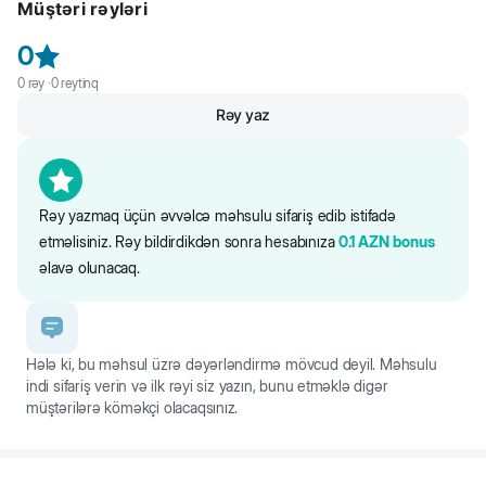
Müştəri rəyləri
Saytdakı maddələr və qida tərkibi barədə məlumat yalnız istinad
üçündür. Bütün məhsul məlumatları birbaşa qablaşdırmada təqdim
0
olunur.
0
rəy ·
0
reytinq
Rəy yaz
Rəy yazmaq üçün əvvəlcə məhsulu sifariş edib istifadə
etməlisiniz. Rəy bildirdikdən sonra hesabınıza
0.1
AZN
bonus
əlavə olunacaq.
Hələ ki, bu məhsul üzrə dəyərləndirmə mövcud deyil. Məhsulu
indi sifariş verin və ilk rəyi siz yazın, bunu etməklə digər
müştərilərə köməkçi olacaqsınız.