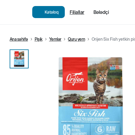
Filiallar
Bələdçi
Kataloq
Ana səhifə
Pişik
Yemlər
Quru yem
Orijen Six Fish yetkin p