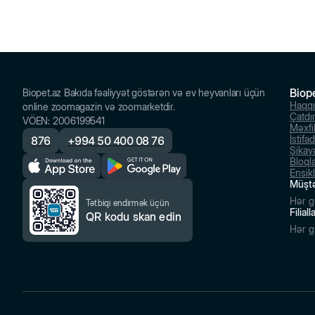
Biop
Biopet.az Bakıda fəaliyyət göstərən və ev heyvanları üçün
Haqq
online zoomagazin və zoomarketdir.
Çatdı
VÖEN
:
2006199541
Məxfil
İstifa
876
+
994 50 400 08 76
Şikayə
Bloql
Ensik
Müştə
Hər g
Tətbiqi endirmək üçün
Filial
QR kodu skan edin
Hər g