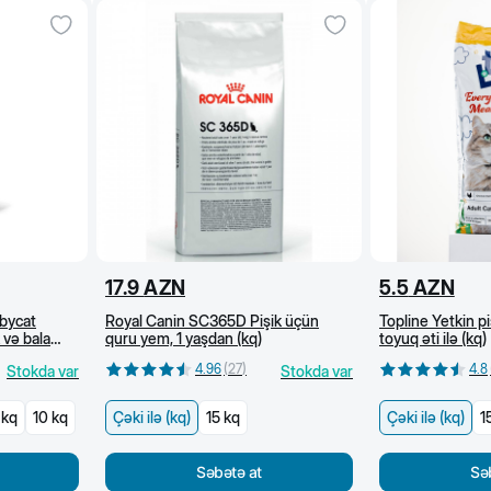
17.9
AZN
5.5
AZN
bycat
Royal Canin SC365D Pişik üçün
Topline Yetkin p
 və bala
quru yem, 1 yaşdan (kq)
toyuq əti ilə (kq)
 q)
4.96
(
27
)
4.8
Stokda var
Stokda var
 kq
10 kq
Çəki ilə (kq)
15 kq
Çəki ilə (kq)
1
Səbətə at
Sə