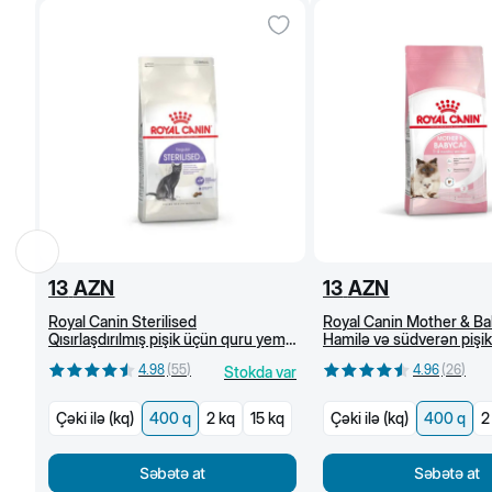
13
AZN
13
AZN
Royal Canin Sterilised
Royal Canin Mother & Ba
Qısırlaşdırılmış pişik üçün quru yem,
Hamilə və südverən pişik
1 yaşdan, 400 q
pişik üçün quru yem (400
4.98
(
55
)
4.96
(
26
)
Stokda var
Çəki ilə (kq)
400 q
2 kq
15 kq
Çəki ilə (kq)
400 q
2
Səbətə at
Səbətə at