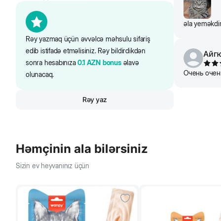
2-3
33-43
əla yeməkdir
3-4
43-65
Rəy yazmaq üçün əvvəlcə məhsulu sifariş
edib istifadə etməlisiniz. Rəy bildirdikdən
Айг
sonra hesabınıza
0.1
AZN
bonus
əlavə
4-5
65-74
Очень очень
olunacaq.
Rəy yaz
5-6
74-86
6-8
86-97
Həmçinin ala bilərsiniz
Sizin ev heyvanınız üçün
8-10
97-114
*250 ml-lik 1 fincanın tutumu - 130 qr yem