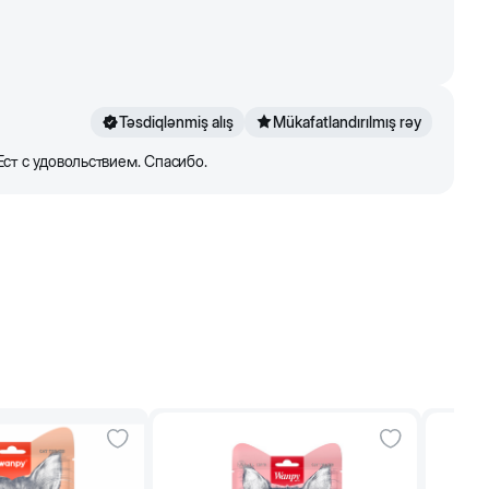
-
-
-
-
Təsdiqlənmiş alış
Mükafatlandırılmış rəy
43-52
1/3-2/5
Ест с удовольствием. Спасибо.
52-65
2/5-1/2
65-86
1/2-2/3
86-114
2/3-7/8