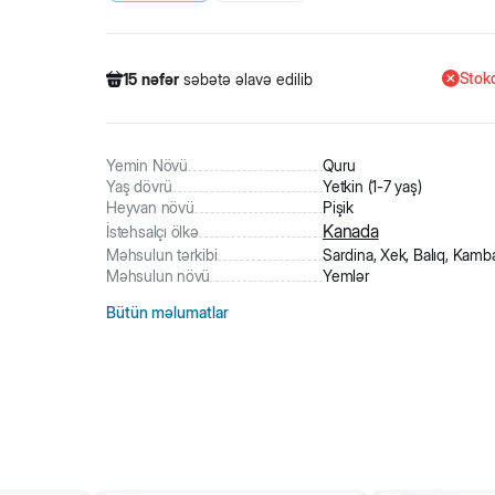
Stokd
15
nəfər
səbətə əlavə edilib
750
nəfər
məhsula baxıb
60
nəfər
məhsulu alıb
15
nəfər
səbətə əlavə edilib
Yemin Növü
Quru
Yaş dövrü
Yetkin (1-7 yaş)
Heyvan növü
Pişik
Kanada
İstehsalçı ölkə
Məhsulun tərkibi
Sardina, Xek, Balıq, Kamb
Məhsulun növü
Yemlər
Bütün məlumatlar