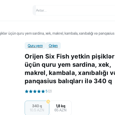
işiklər üçün quru yem sardina, xek, makrel, kambala, xanıbalığı və panqasius b
Quru yem
Orijen
Orijen Six Fish yetkin pişiklər
üçün quru yem sardina, xek,
makrel, kambala, xanıbalığı v
panqasius balıqları ilə 340 q
5
(
2
)
340 q
1,8 kq
10.5
AZN
65
AZN