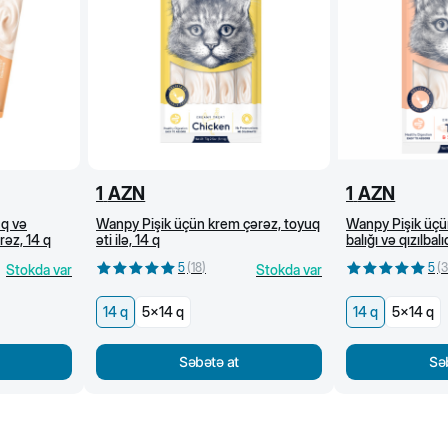
1
AZN
1
AZN
uq və
Wanpy Pişik üçün krem çərəz, toyuq
Wanpy Pişik üçü
rəz, 14 q
əti ilə, 14 q
balığı və qızılbalı
5
(
18
)
5
(
3
Stokda var
Stokda var
14 q
5x14 q
14 q
5x14 q
Səbətə at
Sə