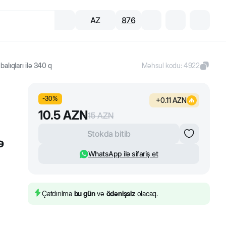
AZ
876
alıqları ilə 340 q
Məhsul kodu
:
4922
-
30
%
+
0.11
AZN
10.5
AZN
15
AZN
Stokda bitib
ə
WhatsApp ilə sifariş et
Çatdırılma
bu gün
və
ödənişsiz
olacaq.