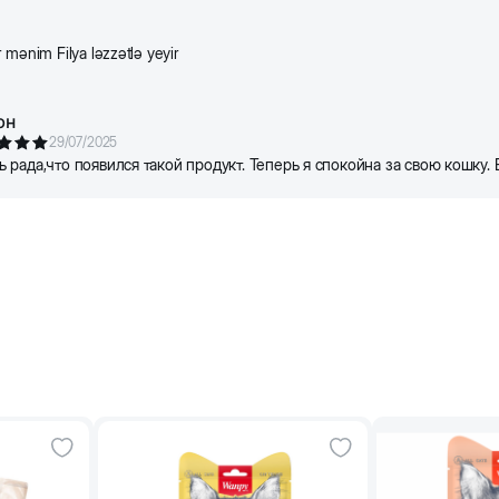
1/4-1/3
26-33
1/5-1/4
 mənim Filya ləzzətlə yeyir
1/3-1/2
33-43
1/4-1/3
юн
29/07/2025
1/2-4/7
43-52
1/3-2/5
 рада,что появился такой продукт. Теперь я спокойна за свою кошку. 
4/7-2/3
52-65
2/5-1/2
2/3-3/4
65-74
1/2-4/7
3/4-7/8
74-86
4/7-2/3