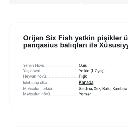
Orijen Six Fish yetkin pişiklər
panqasius balıqları ilə Xüsusiyy
Yemin Növü
Quru
Yaş dövrü
Yetkin (1-7 yaş)
Heyvan növü
Pişik
Kanada
İstehsalçı ölkə
Məhsulun tərkibi
Sardina, Xek, Balıq, Kambala
Məhsulun növü
Yemlər