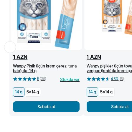
1
AZN
1
AZN
Wanpy Pişik üçün krem çərəz, tuna
Wanpy pişiklər üçün toy
balığı ilə, 14 q
yengəc (krab) ilə krem çə
5
(
36
)
4.83
(
18
)
Stokda var
14 q
5x14 q
14 q
5x14 q
Səbətə at
Səbətə at