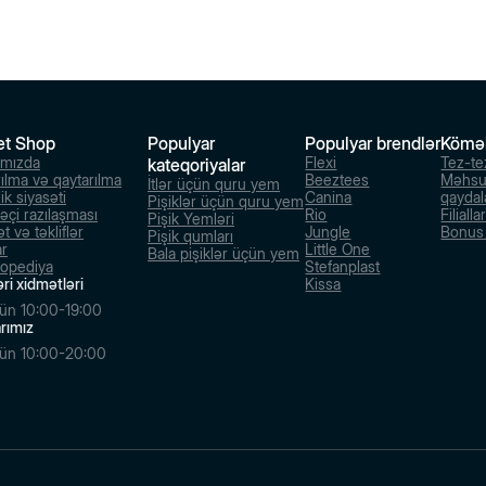
et Shop
Populyar
Populyar brendlər
Kömə
ımızda
Flexi
Tez-te
kateqoriyalar
rılma və qaytarılma
Beeztees
Məhsu
İtlər üçün quru yem
ik siyasəti
Canina
qaydal
Pişiklər üçün quru yem
dəçi razılaşması
Rio
Filialla
Pişik Yemləri
t və təkliflər
Jungle
Bonus s
Pişik qumları
ar
Little One
Bala pişiklər üçün yem
lopediya
Stefanplast
ri xidmətləri
Kissa
ün 10:00-19:00
larımız
ün 10:00-20:00