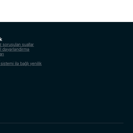
k
z soruşulan suallar
l dəyərləndirmə
arı
r
istemi ilə bağlı yenilik