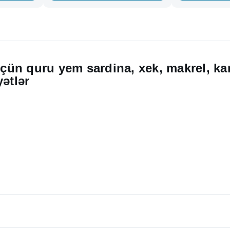
 üçün quru yem sardina, xek, makrel, ka
ətlər