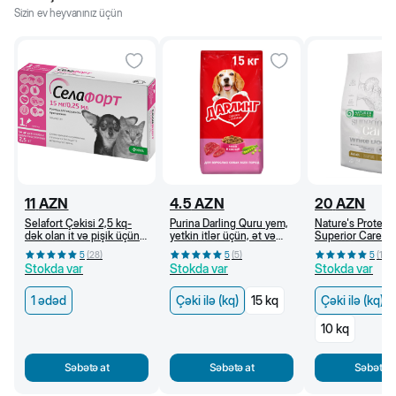
Sizin ev heyvanınız üçün
11
AZN
4.5
AZN
20
AZN
Selafort Çəkisi 2,5 kq-
Purina Darling Quru yem,
Nature's Protect
dək olan it və pişik üçün
yetkin itlər üçün, ət və
Superior Care Q
bit, birə, qoturluq gənəsi
tərəvəzlər ilə (kq)
kiçik cins ağ itlə
5
(
28
)
5
(
5
)
5
(
10
)
və helmintlərə qarşı
dənsiz, quzu əti i
Stokda var
Stokda var
Stokda var
damcı
1 ədəd
Çəki ilə (kq)
15 kq
Çəki ilə (kq)
10 kq
Səbətə at
Səbətə at
Səbətə a