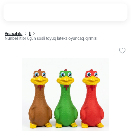
Ana səhifə
İt
Nunbell itlər üçün səsli toyuq lateks oyuncaq, qırmızı