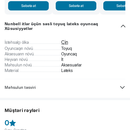
Səbətə at
Səbətə at
Səbətə a
Nunbell itlər üçün səsli toyuq lateks oyuncaq
Xüsusiyyətlər
Çin
İstehsalçı ölkə
Oyuncaqın növü
Toyuq
Aksesuarın növü
Oyuncaq
Heyvan növü
İt
Məhsulun növü
Aksesuarlar
Material
Lateks
Məhsulun təsviri
Nunbell itlər üçün səsli toyuq lateks oyuncağı
ev heyvanınızın
əyləncəli vaxt keçirməsini təmin edəcəkdir. Əyləncədən yanaşı,
Müştəri rəyləri
oyuncağın digər faydaları da var:
- heyvanın fiziki forması və sağlamlığı üçün vacib olan yırtıcı
0
instinktləri itdə oyadır