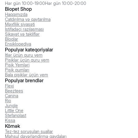
Hər gün 10:00-19:00
Hər gün 10:00-20:00
Biopet Shop
Haqqımızda
Çatdırılma və qaytarılma
Məxfilik siyasəti
İstifadəçi razılaşması
Şikayət və təkliflər
Bloqlar
Ensiklopediya
Populyar kateqoriyalar
İtlər üçün quru yem
Pişiklər üçün quru yem
Pişik Yemləri
Pişik qumları
Bala pişiklər üçün yem
Populyar brendlər
Flexi
Beeztees
Canina
Rio
Jungle
Little One
Stefanplast
Kissa
Kömək
Tez-tez soruşulan suallar
Məhsul dəyərləndirmə qaydaları