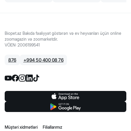
Biopet.az Bakıda fəaliyyət göstərən və ev heyvanları üçün online
zoomagazin və zoomarketdir.
VÖEN
:
2006199541
876
+
994 50 400 08 76
Müştəri xidmətləri
Filiallarımız