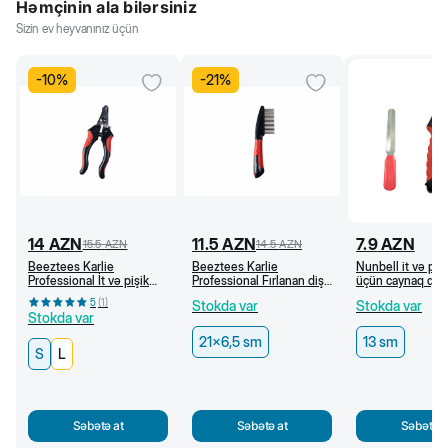
Həmçinin ala bilərsiniz
Sizin ev heyvanınız üçün
-
10
%
-
21
%
14
AZN
11.5
AZN
7.9
AZN
15.5
AZN
14.5
AZN
Beeztees Karlie
Beeztees Karlie
Nunbell it və pişi
Professional İt və pişik
Professional Fırlanan dişli
üçün caynaq qayç
üçün caynaq qayçısı (S)
daraq, 21 x 6,5 sm
5
(
1
)
Stokda var
Stokda var
Stokda var
21x6,5 sm
13 sm
S
L
Səbətə at
Səbətə at
Səbətə a