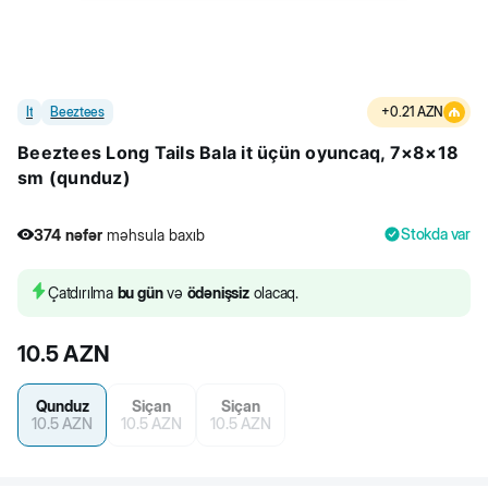
İt
Beeztees
+
0.21
AZN
Beeztees Long Tails Bala it üçün oyuncaq, 7×8×18
sm (qunduz)
Stokda var
374
nəfər
məhsula baxıb
1
nəfər
məhsulu alıb
374
nəfər
məhsula baxıb
Çatdırılma
bu gün
və
ödənişsiz
olacaq.
10.5
AZN
Qunduz
Siçan
Siçan
10.5
AZN
10.5
AZN
10.5
AZN