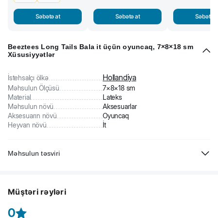
Səbətə at
Səbətə at
Səbətə a
Beeztees Long Tails Bala it üçün oyuncaq, 7×8×18 sm
Xüsusiyyətlər
Hollandiya
İstehsalçı ölkə
Məhsulun Ölçüsü
7×8×18 sm
Material
Lateks
Məhsulun növü
Aksesuarlar
Aksesuarın növü
Oyuncaq
Heyvan növü
İt
Məhsulun təsviri
Beeztees Long Tails bala it üçün oyuncaq. Lateksdən hazırlanıb.
Tütək oyunu daha da əyləncəli edəcəkdir.
Müştəri rəyləri
0