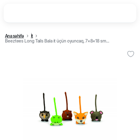
Ana səhifə
İt
Beeztees Long Tails Bala it üçün oyuncaq, 7×8×18 sm (qunduz)