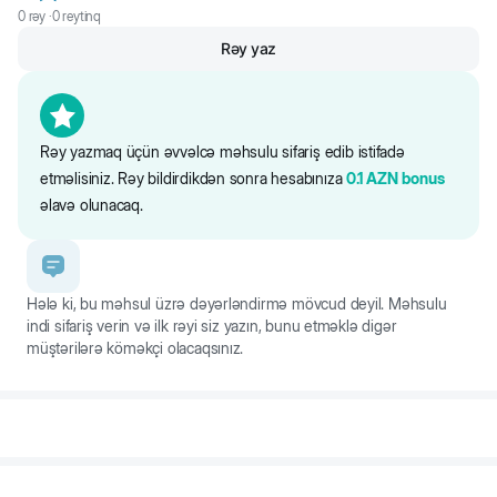
0
rəy ·
0
reytinq
Rəy yaz
Rəy yazmaq üçün əvvəlcə məhsulu sifariş edib istifadə
etməlisiniz. Rəy bildirdikdən sonra hesabınıza
0.1
AZN
bonus
əlavə olunacaq.
Hələ ki, bu məhsul üzrə dəyərləndirmə mövcud deyil. Məhsulu
indi sifariş verin və ilk rəyi siz yazın, bunu etməklə digər
müştərilərə köməkçi olacaqsınız.