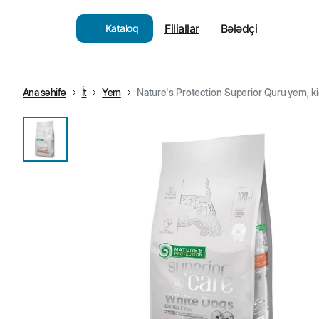
Filiallar
Bələdçi
Kataloq
Ana səhifə
İt
Yem
Nature's Protection Superior Quru yem, kiçik 