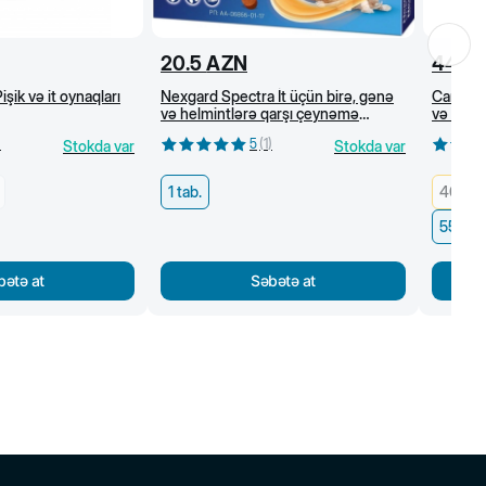
20.5
AZN
44
A
işik və it oynaqları
Nexgard Spectra İt üçün birə, gənə
Canina P
və helmintlərə qarşı çeynəmə
və tük p
tabletlər (1,35-3,5 kq)
100 kap
)
5
(
1
)
Stokda var
Stokda var
1 tab.
40 q/ 
55 q/1
bətə at
Səbətə at