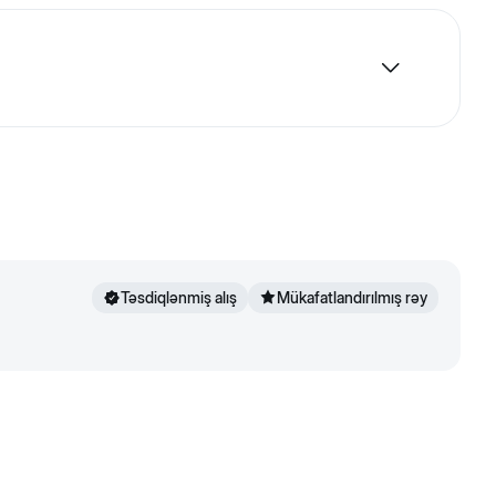
ksək keyfiyyətli yem 77%-ni təşkil edən heyvan mənşəli
, qızılbalıq yağı (min 1,5%), dikalsium fosfat, dinamik
ulmuş mərcanı, qurudulmuş gülümbahar (lutein mənbəyi).
 təqdim olunur.
Təsdiqlənmiş alış
Mükafatlandırılmış rəy