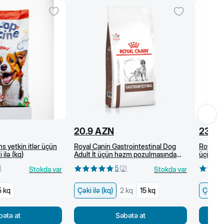
20.9
AZN
23
A
s yetkin itlər üçün
Royal Canin Gastrointestinal Dog
Royal C
 ilə (kq)
Adult İt üçün həzm pozulmasında
üçün all
baytarlıq pəhrizi, quru yem (kq)
quru ye
)
5
(
2
)
Stokda var
Stokda var
5 kq
Çəki ilə (kq)
2 kq
15 kq
Çəki il
bətə at
Səbətə at