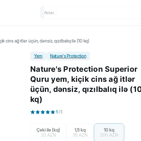
cins ağ itlər üçün, dənsiz, qızılbalıq ilə (10 kq)
Yem
Nature's Protection
Nature's Protection Superior
Quru yem, kiçik cins ağ itlər
üçün, dənsiz, qızılbalıq ilə (1
kq)
5
(
1
)
Çəki ilə (kq)
1,5 kq
10 kq
20
AZN
35
AZN
200
AZN