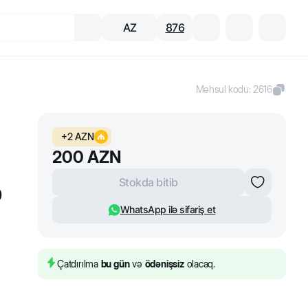
AZ
876
Məhsul kodu
:
2616
+
2
AZN
200
AZN
Stokda bitib
0
WhatsApp ilə sifariş et
Çatdırılma
bu gün
və
ödənişsiz
olacaq.