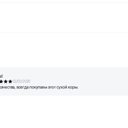
 quru yem. 100% sağlam, tam rasionlu və balanslaşdırılmış rasion. Yü
ış), quru kartof, şirin kartof, quş yağı, noxud, şəkər çuğunduru lətisi
ioka, frukto-oliqosaxaridlər (FOS), yukka ekstraktı, yaşıl çay, qurud
ız istinad üçündür. Bütün məhsul məlumatları birbaşa qablaşdırmada
l
02/02/2025
ачества, всегда покупаем этот сухой корм.