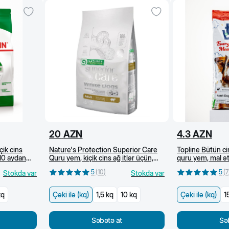
20
AZN
4.3
AZN
çik cins
Nature's Protection Superior Care
Topline Bütün cin
 10 aydan
Quru yem, kiçik cins ağ itlər üçün,
quru yem, mal əti
dənsiz, quzu əti ilə (kg)
5
(
10
)
5
(
7
Stokda var
Stokda var
kq
Çəki ilə (kq)
1,5 kq
10 kq
Çəki ilə (kq)
1
Səbətə at
Sə