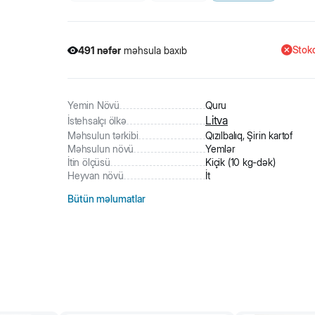
Stokd
491
nəfər
məhsula baxıb
29
nəfər
məhsulu alıb
491
nəfər
məhsula baxıb
Yemin Növü
Quru
Litva
İstehsalçı ölkə
Məhsulun tərkibi
Qızılbalıq, Şirin kartof
Məhsulun növü
Yemlər
İtin ölçüsü
Kiçik (10 kg-dək)
Heyvan növü
İt
Bütün məlumatlar