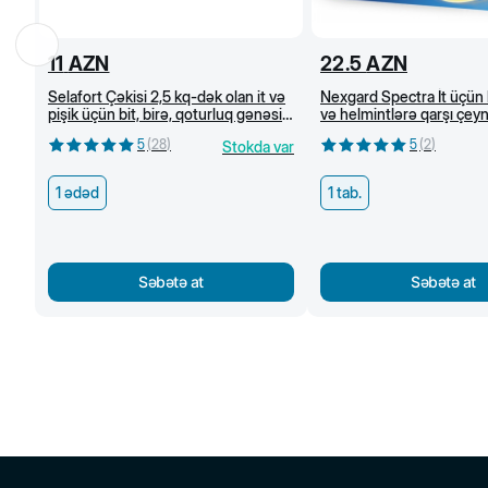
11
AZN
22.5
AZN
Selafort Çəkisi 2,5 kq-dək olan it və
Nexgard Spectra İt üçün 
pişik üçün bit, birə, qoturluq gənəsi
və helmintlərə qarşı çe
və helmintlərə qarşı damcı
tabletlər (3,5-7,5 kq)
5
(
28
)
5
(
2
)
Stokda var
1 ədəd
1 tab.
Səbətə at
Səbətə at