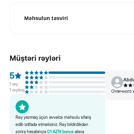
Məhsulun təsviri
Çəkisi 1-10 kq olan kiçik və cırtdan cins ağ itlər üçün
maddələrə əsaslanır.
Müştəri rəyləri
Tərkibi: qızılbalıq - 24,5% (qurudulmuş və xırda doğranılm
mikronlaşdırılmış klinoptilolit (1%), kətan toxumu, tap
5
Saytdakı maddələr və qida tərkibi barədə məlumat yaln
Abdu
1
rəy ·
1
reytinq
Отличного к
Rəy yazmaq üçün əvvəlcə məhsulu sifariş
edib istifadə etməlisiniz. Rəy bildirdikdən
sonra hesabınıza
0.1
AZN
bonus
əlavə