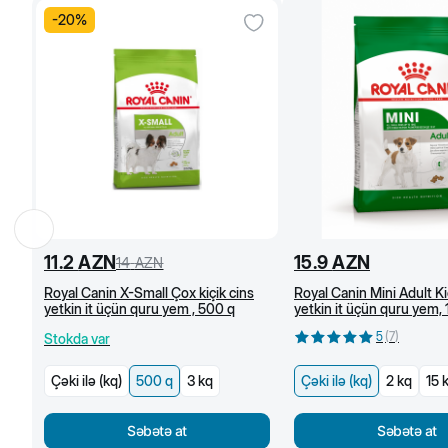
-
20
%
11.2
AZN
15.9
AZN
14
AZN
Royal Canin X-Small Çox kiçik cins
Royal Canin Mini Adult Ki
yetkin it üçün quru yem , 500 q
yetkin it üçün quru yem,
(kq)
5
(
7
)
Stokda var
Çəki ilə (kq)
500 q
3 kq
Çəki ilə (kq)
2 kq
15 
Səbətə at
Səbətə at