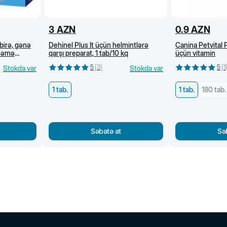
3
AZN
0.9
AZN
birə, gənə
Dehinel Plus İt üçün helmintlərə
Canina Petvital P
ynəmə
qarşı preparat, 1 tab/10 kq
üçün vitamin
5
(
3
)
5
(
1
Stokda var
Stokda var
1 tab.
1 tab.
180 tab.
Səbətə at
Sə