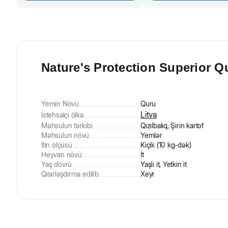
Nature's Protection Superior Qur
Yemin Növü
Quru
Litva
İstehsalçı ölkə
Məhsulun tərkibi
Qızılbalıq, Şirin kartof
Məhsulun növü
Yemlər
İtin ölçüsü
Kiçik (10 kg-dək)
Heyvan növü
İt
Yaş dövrü
Yaşlı it, Yetkin it
Qısırlaşdırma edilib
Xeyr