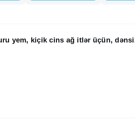
u yem, kiçik cins ağ itlər üçün, dənsiz