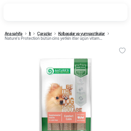
Ana səhifə
İt
Çərəzlər
Kolbasalar və yumşaq tikələr
Nature's Protection bütün cins yetkin itlər üçün vitaminli çərəz,quş əti ilə, 160 q