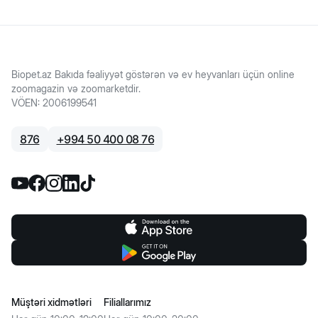
Biopet.az Bakıda fəaliyyət göstərən və ev heyvanları üçün online
zoomagazin və zoomarketdir.
VÖEN
:
2006199541
876
+
994 50 400 08 76
Müştəri xidmətləri
Filiallarımız