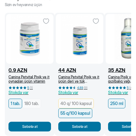
Sizin ev heyvanınız üçün
0.9
AZN
44
AZN
35
AZN
Canina Petvital Pişik və it
Canina Petvital Pişik və it
Canina Pişik və i
oynaqları üçün vitamin
üçün dəri və tük
qızılbalıq yağı, 2
problemlərində kapsul,
5
(
1
)
4.89
(
9
)
5
(
4
)
55 q/ 100 kapsul
Stokda var
Stokda var
Stokda var
1 tab.
180 tab.
40 q/ 100 kapsul
250 ml
55 q/100 kapsul
Səbətə at
Səbətə at
Səbətə a