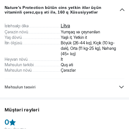
Nature's Protection bütün cins yetkin itlər üçün
vitaminli çərəz,quş əti ilə, 160 q Xüsusiyyətlər
Litva
İstehsalçı ölkə
Çərəzin növü
Yumşaq və çeynənilən
Yaş dövrü
Yaşlı it, Yetkin it
İtin ölçüsü
Böyük (26-44 kq), Kiçik (10 kg-
dək), Orta (11 kg-25 kg), Nəhəng
(45+ kq)
Heyvan növü
İt
Məhsulun tərkibi
Quş əti
Məhsulun növü
Çərəzlər
Məhsulun təsviri
Nature ' s Protection bütün cinslərin yetkin itləri üçün nəzərdə
tutulmuş yüksək keyfiyyətli yem əlavəsidir. İtinizə sevgi göstərmək və
Müştəri rəyləri
eyni zamanda gündəlik vitamin, mineral, prebiyotik və probiyotik
dozası ilə təmin etmək üçün mükəmməl bir seçimdir. Protein
0
mənbəyi kompozisiyanın ilk tərkib hissəsidir. Bu funksional
çərəz əlavələri adi yeməklərdən daha nəmli və daha yumşaq bir