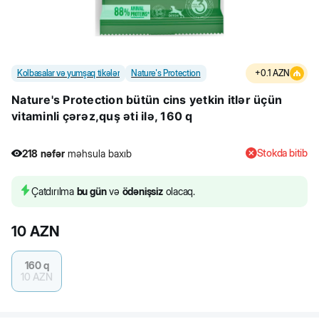
Kolbasalar və yumşaq tikələr
Nature's Protection
+
0.1
AZN
Nature's Protection bütün cins yetkin itlər üçün
vitaminli çərəz,quş əti ilə, 160 q
Stokda bitib
218
nəfər
məhsula baxıb
5
nəfər
məhsulu alıb
218
nəfər
məhsula baxıb
Çatdırılma
bu gün
və
ödənişsiz
olacaq.
10
AZN
160 q
10
AZN