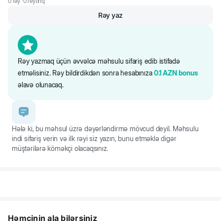
0
rəy ·
0
reytinq
quruluşa malikdir.
Rəy yaz
Rəy yazmaq üçün əvvəlcə məhsulu sifariş edib istifadə
etməlisiniz. Rəy bildirdikdən sonra hesabınıza
0.1
AZN
bonus
əlavə olunacaq.
Hələ ki, bu məhsul üzrə dəyərləndirmə mövcud deyil. Məhsulu
indi sifariş verin və ilk rəyi siz yazın, bunu etməklə digər
müştərilərə köməkçi olacaqsınız.
Həmçinin ala bilərsiniz