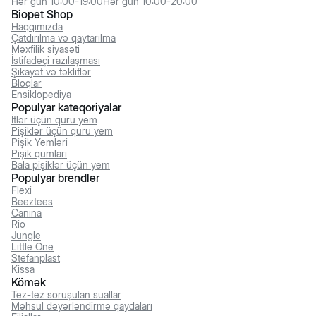
Hər gün 10:00-19:00
Hər gün 10:00-20:00
Biopet Shop
Haqqımızda
Çatdırılma və qaytarılma
Məxfilik siyasəti
İstifadəçi razılaşması
Şikayət və təkliflər
Bloqlar
Ensiklopediya
Populyar kateqoriyalar
İtlər üçün quru yem
Pişiklər üçün quru yem
Pişik Yemləri
Pişik qumları
Bala pişiklər üçün yem
Populyar brendlər
Flexi
Beeztees
Canina
Rio
Jungle
Little One
Stefanplast
Kissa
Kömək
Tez-tez soruşulan suallar
Məhsul dəyərləndirmə qaydaları