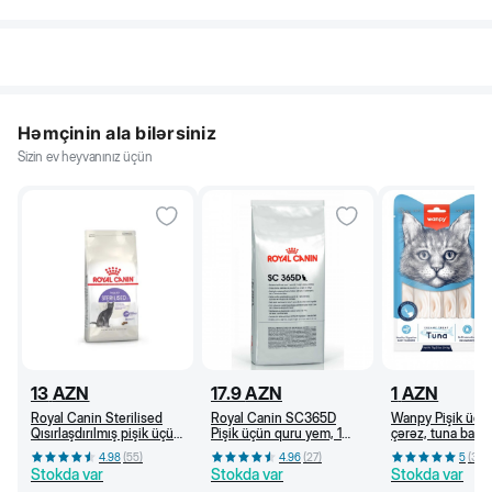
Həmçinin ala bilərsiniz
Sizin ev heyvanınız üçün
13
AZN
17.9
AZN
1
AZN
Royal Canin Sterilised
Royal Canin SC365D
Wanpy Pişik üçü
Qısırlaşdırılmış pişik üçün
Pişik üçün quru yem, 1
çərəz, tuna balığı
quru yem, 1 yaşdan, 400
yaşdan (kq)
4.98
(
55
)
4.96
(
27
)
5
(
36
)
q
Stokda var
Stokda var
Stokda var