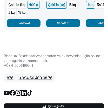
Çəki ilə (kq)
400 q
Çəki ilə (kq)
15 kq
14 q
5x14 q
2 kq
15 kq
Səbətə at
Səbətə at
Səbətə a
Biopet.az Bakıda fəaliyyət göstərən və ev heyvanları üçün online
zoomagazin və zoomarketdir.
VÖEN
:
2006199541
876
+
994 50 400 08 76