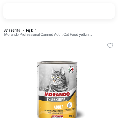
Ana səhifə
Pişik
Morando Professional Canned Adult Cat Food yetkin pişiklər üçün tikəli konservləşdirilmiş nəm yem, toyuq və hinduşka ilə, 405 q