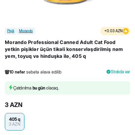
Pişik
Morando
+
0.03
AZN
Morando Professional Canned Adult Cat Food
yetkin pişiklər üçün tikəli konservləşdirilmiş nəm
yem, toyuq və hinduşka ilə, 405 q
Stokda var
10
nəfər
səbətə əlavə edilib
235
nəfər
məhsula baxıb
20
nəfər
məhsulu alıb
Çatdırılma
bu gün
olacaq.
10
nəfər
səbətə əlavə edilib
3
AZN
405 q
3
AZN