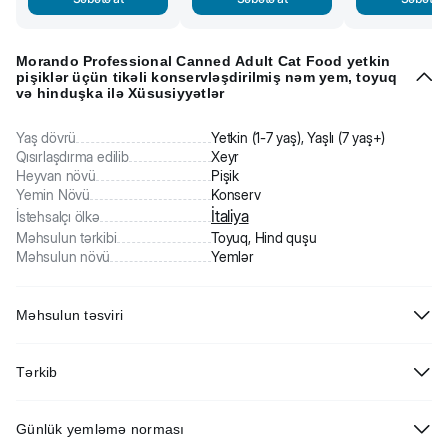
Morando Professional Canned Adult Cat Food yetkin
pişiklər üçün tikəli konservləşdirilmiş nəm yem, toyuq
və hinduşka ilə Xüsusiyyətlər
Yaş dövrü
Yetkin (1-7 yaş), Yaşlı (7 yaş+)
Qısırlaşdırma edilib
Xeyr
Heyvan növü
Pişik
Yemin Növü
Konserv
İtaliya
İstehsalçı ölkə
Məhsulun tərkibi
Toyuq, Hind quşu
Məhsulun növü
Yemlər
Məhsulun təsviri
Morando Professional Canned Adult Cat Food yetkin pişiklər üçün
Tərkib
toyuq və hinduşka ilə tikəli konservləşdirilmiş nəm yem
heyvanın
aktiv və sağlam həyat sürməsi üçün makro və mikromaddələr
Ət və ətin əlavə məhsulları 30%, balıq və balıq törəmələri (toyuq 5%,
baxımından tam balanslaşdırılmış yemdir. Morando sadəcə yem
Günlük yemləmə norması
hinduşka 5%), taxıllar, minerallar.
formulu deyil, brend həmçinin inqrediyentlərin seçimində və qida