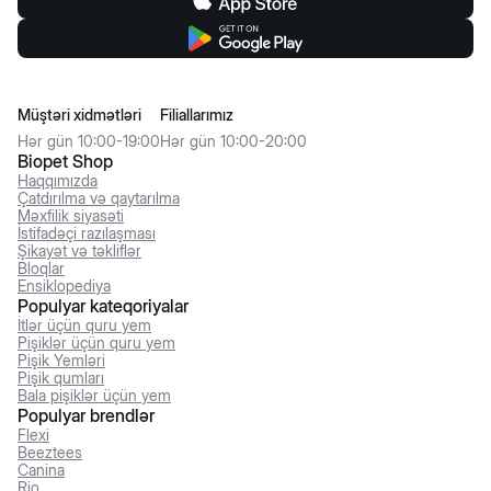
Müştəri xidmətləri
Filiallarımız
Hər gün 10:00-19:00
Hər gün 10:00-20:00
Biopet Shop
Haqqımızda
Çatdırılma və qaytarılma
Məxfilik siyasəti
İstifadəçi razılaşması
Şikayət və təkliflər
Bloqlar
Ensiklopediya
Populyar kateqoriyalar
İtlər üçün quru yem
Pişiklər üçün quru yem
Pişik Yemləri
Pişik qumları
Bala pişiklər üçün yem
Populyar brendlər
Flexi
Beeztees
Canina
Rio