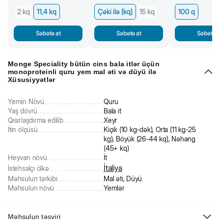
2 kq
11,4 kq
Çəki ilə (kq)
15 kq
100 q
Səbətə at
Səbətə at
Səbətə a
Monge Speciality bütün cins bala itlər üçün
monoproteinli quru yem mal əti və düyü ilə
Xüsusiyyətlər
Yemin Növü
Quru
Yaş dövrü
Bala it
Qısırlaşdırma edilib
Xeyr
İtin ölçüsü
Kiçik (10 kg-dək), Orta (11 kg-25
kg), Böyük (26-44 kq), Nəhəng
(45+ kq)
Heyvan növü
İt
İtaliya
İstehsalçı ölkə
Məhsulun tərkibi
Mal əti, Düyü
Məhsulun növü
Yemlər
Məhsulun təsviri