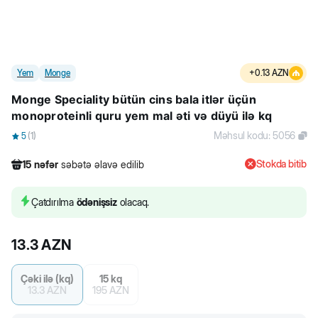
Yem
Monge
+
0.13
AZN
Monge Speciality bütün cins bala itlər üçün
monoproteinli quru yem mal əti və düyü ilə kq
Məhsul kodu
:
5056
5
(
1
)
Stokda bitib
15
nəfər
səbətə əlavə edilib
319
nəfər
məhsula baxıb
45
nəfər
məhsulu alıb
Çatdırılma
ödənişsiz
olacaq.
15
nəfər
səbətə əlavə edilib
13.3
AZN
Çəki ilə (kq)
15 kq
13.3
AZN
195
AZN