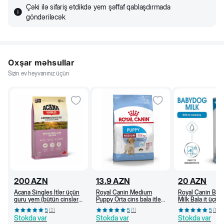
Çəki ilə sifariş etdikdə yem şəffaf qablaşdırmada
göndəriləcək
Oxşar məhsullar
Sizin ev heyvanınız üçün
200
AZN
13.9
AZN
20
AZN
Acana Singles İtlər üçün
Royal Canin Medium
Royal Canin Bab
quru yem (bütün cinslər
Puppy Orta cins bala itlər
Milk Bala it üçün
və həyat dövrləri üçün)
üçün quru yem (kq)
süd, 100 q
5
(
2
)
5
(
1
)
5
(
1
)
otyeyən quzu ilə, 11,4 kq
Stokda var
Stokda var
Stokda var