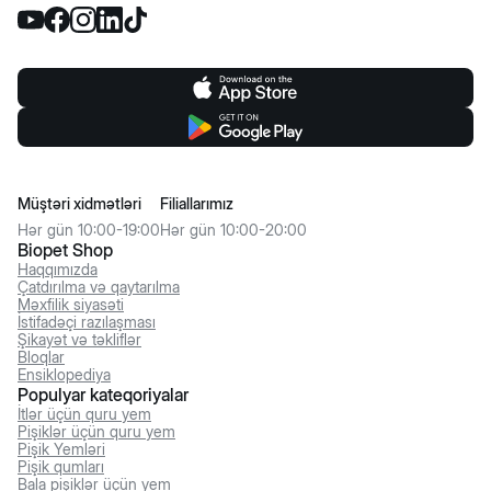
Müştəri xidmətləri
Filiallarımız
Hər gün 10:00-19:00
Hər gün 10:00-20:00
Biopet Shop
Haqqımızda
Çatdırılma və qaytarılma
Məxfilik siyasəti
İstifadəçi razılaşması
Şikayət və təkliflər
Bloqlar
Ensiklopediya
Populyar kateqoriyalar
İtlər üçün quru yem
Pişiklər üçün quru yem
Pişik Yemləri
Pişik qumları
Bala pişiklər üçün yem