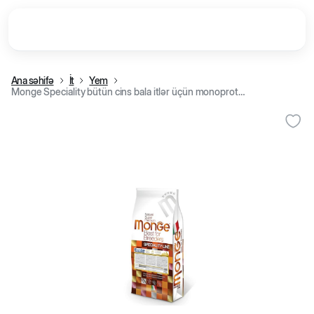
Ana səhifə
İt
Yem
Monge Speciality bütün cins bala itlər üçün monoproteinli quru yem mal əti və düyü ilə kq