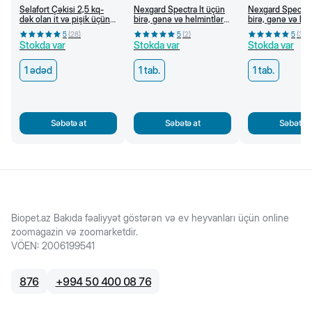
Selafort Çəkisi 2,5 kq-
Nexgard Spectra İt üçün
Nexgard Spectra 
dək olan it və pişik üçün
birə, gənə və helmintlərə
birə, gənə və he
bit, birə, qoturluq gənəsi
qarşı çeynəmə tabletlər
qarşı çeynəmə ta
5
(
28
)
5
(
2
)
5
(
3
)
və helmintlərə qarşı
(3,5-7,5 kq)
(15-30 kq)
Stokda var
Stokda var
Stokda var
damcı
1 ədəd
1 tab.
1 tab.
Səbətə at
Səbətə at
Səbətə a
Biopet.az Bakıda fəaliyyət göstərən və ev heyvanları üçün online
zoomagazin və zoomarketdir.
VÖEN
:
2006199541
876
+
994 50 400 08 76