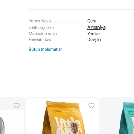
325
nəfər
məhsula baxıb
40
nəfər
məhsulu alıb
7
nəfər
səbətə əlavə edilib
Yemin Növü
Quru
Almaniya
İstehsalçı ölkə
Məhsulun növü
Yemlər
Heyvan növü
Dovşan
Bütün məlumatlar