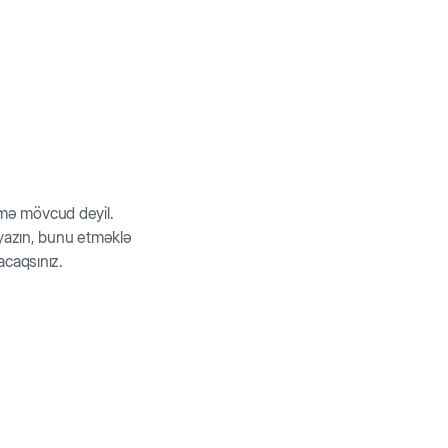
minerallarla zəngin bir yemdir. Rasion dovşanlarda
b.
rmə mövcud deyil.
z yazın, bunu etməklə
acaqsınız.