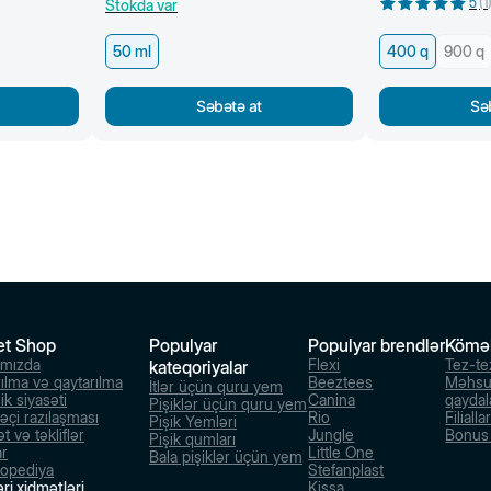
5
(
1
Stokda var
50 ml
400 q
900 q
Səbətə at
Sə
et Shop
Populyar
Populyar brendlər
Kömə
ımızda
Flexi
Tez-te
kateqoriyalar
rılma və qaytarılma
Beeztees
Məhsu
İtlər üçün quru yem
ik siyasəti
Canina
qaydal
Pişiklər üçün quru yem
dəçi razılaşması
Rio
Filialla
Pişik Yemləri
t və təkliflər
Jungle
Bonus s
Pişik qumları
ar
Little One
Bala pişiklər üçün yem
lopediya
Stefanplast
ri xidmətləri
Kissa