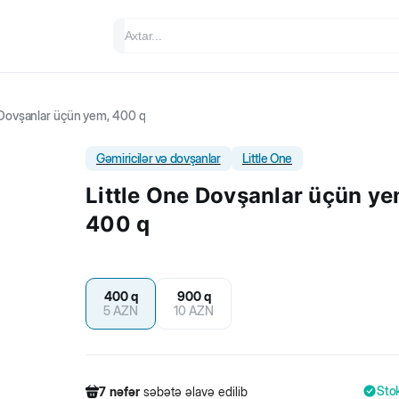
 Dovşanlar üçün yem, 400 q
Gəmiricilər və dovşanlar
Little One
Little One Dovşanlar üçün ye
400 q
400 q
900 q
5
AZN
10
AZN
Sto
7
nəfər
səbətə əlavə edilib