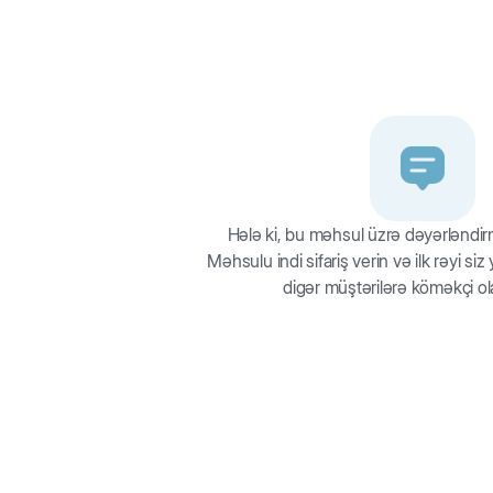
idalanma ehtiyaclarına uyğun olaraq balanslaşdırılmış vitaminlər və 
lmuş tərəvəz, naziklənmiş lobya, nadir meyvələr ilə zənginləşdirili
Hələ ki, bu məhsul üzrə dəyərləndi
Məhsulu indi sifariş verin və ilk rəyi si
digər müştərilərə köməkçi ol