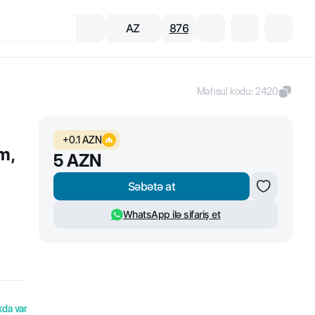
AZ
876
Məhsul kodu
:
2420
+
0.1
AZN
m,
5
AZN
Səbətə at
WhatsApp ilə sifariş et
kda var