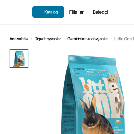
Filiallar
Bələdçi
Kataloq
Ana səhifə
Digər heyvanlar
Gəmiricilər və dovşanlar
Little One