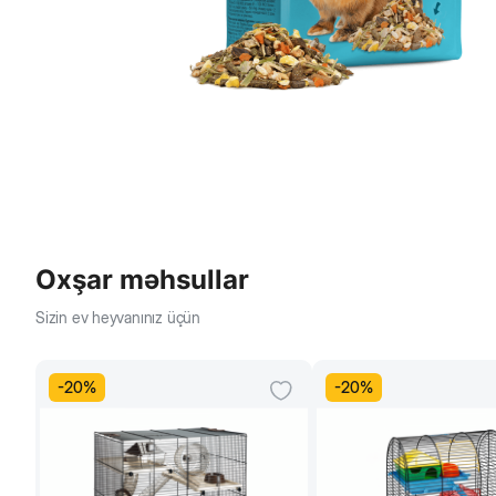
Oxşar məhsullar
Sizin ev heyvanınız üçün
-
20
%
-
20
%