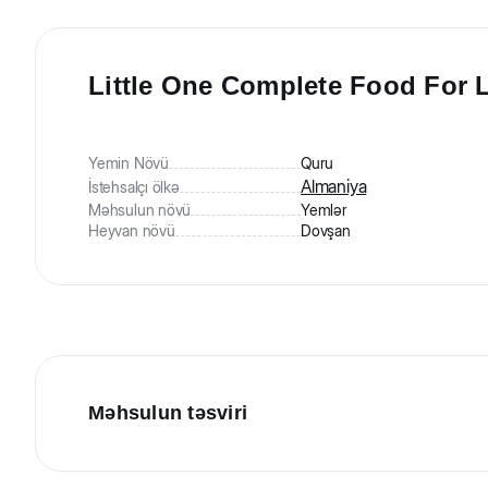
Little One Complete Food For L
Yemin Növü
Quru
Almaniya
İstehsalçı ölkə
Məhsulun növü
Yemlər
Heyvan növü
Dovşan
Məhsulun təsviri