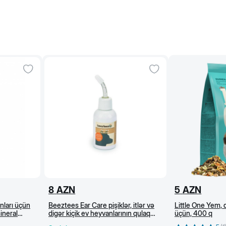
8
AZN
5
AZN
nları üçün
Beeztees Ear Care pişiklər, itlər və
Little One Yem, 
ineral
digər kiçik ev heyvanlarının qulaq
üçün, 400 q
təmizliyi üçün vasitə, 50 ml