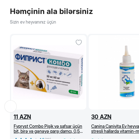
Həmçinin ala bilərsiniz
Sizin ev heyvanınız üçün
11
AZN
30
AZN
Fypryst Combo Pişik və safsar üçün
Canina Canivita Ev heyva
bit, birə və gənəyə qarşı damcı, 0,5
stresli hallarda vitamin-m
ml
toniki, 100 ml