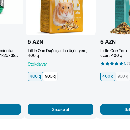
5
AZN
5
AZN
iricilər
Little One Dağsiçanları üçün yem,
Little One Yem, 
 37x25x39
400 q
üçün, 400 q
5
(
1
Stokda var
400 q
900 q
400 q
900 q
Səbətə at
Sə