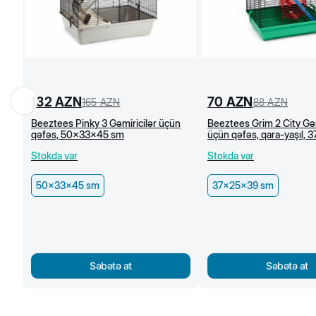
132
AZN
70
AZN
165
AZN
88
AZN
Beeztees Pinky 3 Gəmiricilər üçün
Beeztees Grim 2 City Gəm
qəfəs, 50x33x45 sm
üçün qəfəs, qara-yaşıl,
sm
Stokda var
Stokda var
50x33x45 sm
37x25x39 sm
Səbətə at
Səbətə at