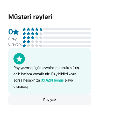
Little One Dovşanlar üçün yem. Little One dovşanların q
düzgün həzm üçün vacib olan liflə zəngindir. Yem qurudu
Müştəri rəyləri
0
0
rəy ·
0
reytinq
Rəy yazmaq üçün əvvəlcə məhsulu sifariş
edib istifadə etməlisiniz. Rəy bildirdikdən
sonra hesabınıza
0.1
AZN
bonus
əlavə
olunacaq.
Rəy yaz