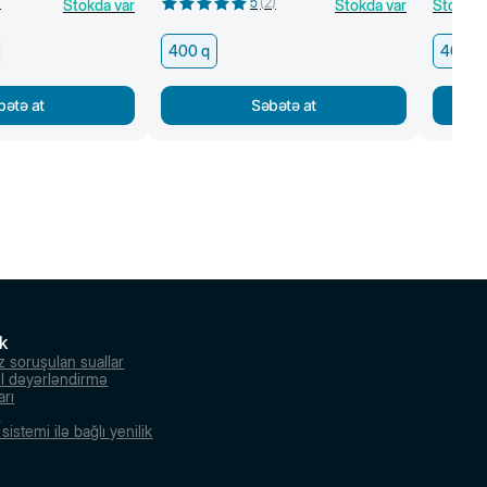
)
5
(
2
)
Stokda var
Stokda var
Stokda 
400 q
400 q
bətə at
Səbətə at
k
z soruşulan suallar
l dəyərləndirmə
arı
r
istemi ilə bağlı yenilik