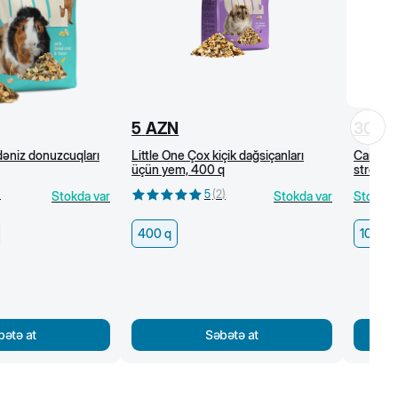
5
AZN
30
A
dəniz donuzcuqları
Little One Çox kiçik dağsiçanları
Canina 
üçün yem, 400 q
stresli 
toniki, 
)
5
(
2
)
Stokda var
Stokda var
Stokda 
400 q
100 ml
bətə at
Səbətə at