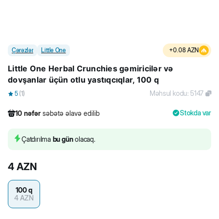
Çərəzlər
Little One
+
0.08
AZN
Little One Herbal Crunchies gəmiricilər və
dovşanlar üçün otlu yastıqcıqlar, 100 q
Məhsul kodu
:
5147
5
(
1
)
Stokda var
10
nəfər
səbətə əlavə edilib
269
nəfər
məhsula baxıb
17
nəfər
məhsulu alıb
Çatdırılma
bu gün
olacaq.
10
nəfər
səbətə əlavə edilib
4
AZN
100 q
4
AZN