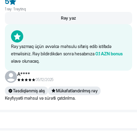
5
1
rəy ·
1
reytinq
Rəy yaz
Rəy yazmaq üçün əvvəlcə məhsulu sifariş edib istifadə
etməlisiniz. Rəy bildirdikdən sonra hesabınıza
0.1
AZN
bonus
əlavə olunacaq.
A****
05/12/2025
Təsdiqlənmiş alış
Mükafatlandırılmış rəy
Keyfiyyətli məhsul və sürətli çatdırılma.