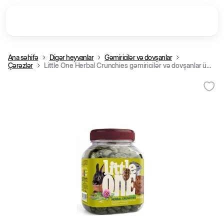
Ana səhifə
Digər heyvanlar
Gəmiricilər və dovşanlar
Çərəzlər
Little One Herbal Crunchies gəmiricilər və dovşanlar üçün otlu yastıqcıqlar, 100 q