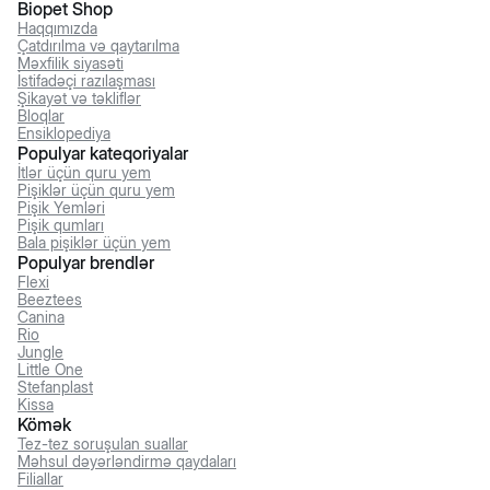
Biopet Shop
Haqqımızda
Çatdırılma və qaytarılma
Məxfilik siyasəti
İstifadəçi razılaşması
Şikayət və təkliflər
Bloqlar
Ensiklopediya
Populyar kateqoriyalar
İtlər üçün quru yem
Pişiklər üçün quru yem
Pişik Yemləri
Pişik qumları
Bala pişiklər üçün yem
Populyar brendlər
Flexi
Beeztees
Canina
Rio
Jungle
Little One
Stefanplast
Kissa
Kömək
Tez-tez soruşulan suallar
Məhsul dəyərləndirmə qaydaları
Filiallar