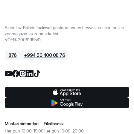
Biopet.az Bakıda fəaliyyət göstərən və ev heyvanları üçün online
zoomagazin və zoomarketdir.
VÖEN
:
2006199541
876
+
994 50 400 08 76
Müştəri xidmətləri
Filiallarımız
Hər gün 10:00-19:00
Hər gün 10:00-20:00