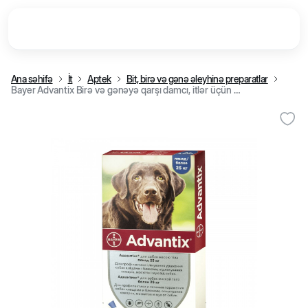
Ana səhifə
İt
Aptek
Bit, birə və gənə əleyhinə preparatlar
Bayer Advantix Birə və gənəyə qarşı damcı, itlər üçün (25-40 kq)