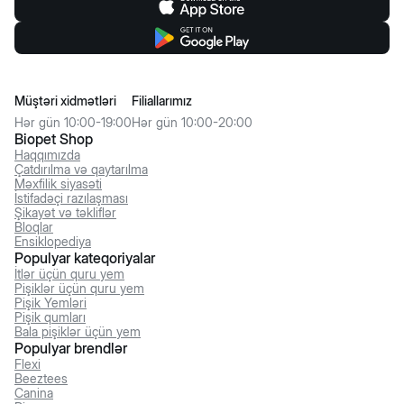
Müştəri xidmətləri
Filiallarımız
Hər gün 10:00-19:00
Hər gün 10:00-20:00
Biopet Shop
Haqqımızda
Çatdırılma və qaytarılma
Məxfilik siyasəti
İstifadəçi razılaşması
Şikayət və təkliflər
Bloqlar
Ensiklopediya
Populyar kateqoriyalar
İtlər üçün quru yem
Pişiklər üçün quru yem
Pişik Yemləri
Pişik qumları
Bala pişiklər üçün yem
Populyar brendlər
Flexi
Beeztees
Canina