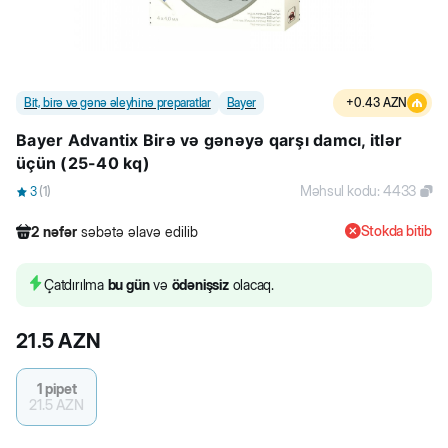
Bit, birə və gənə əleyhinə preparatlar
Bayer
+
0.43
AZN
Bayer Advantix Birə və gənəyə qarşı damcı, itlər
üçün (25-40 kq)
Məhsul kodu
:
4433
3
(
1
)
Stokda bitib
2
nəfər
səbətə əlavə edilib
220
nəfər
məhsula baxıb
25
nəfər
məhsulu alıb
Çatdırılma
bu gün
və
ödənişsiz
olacaq.
2
nəfər
səbətə əlavə edilib
21.5
AZN
1 pipet
21.5
AZN