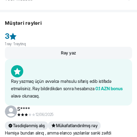
sümüklərinin arasına) dəriyə tətbiq edin. İri itlər üçün bir şüşənin
sonra dərmanın qoruyucu təsiri 4-6 həftə davam edir.
tərkibini heyvanın belinə, yaldan quyruğuna kimi bədənin 3-4
Bir tətbiqdən sonra dərmanın qoruyucu təsiri 4-6 həftə davam edir.
hissələrinin dərisinə tətbiq olunur.
Müştəri rəyləri
3
1
rəy ·
1
reytinq
Rəy yaz
Rəy yazmaq üçün əvvəlcə məhsulu sifariş edib istifadə
etməlisiniz. Rəy bildirdikdən sonra hesabınıza
0.1
AZN
bonus
əlavə olunacaq.
S****
12/06/2025
Təsdiqlənmiş alış
Mükafatlandırılmış rəy
Həmişə bundan alırıq , amma elanco yazılanlar sanki zəifdi