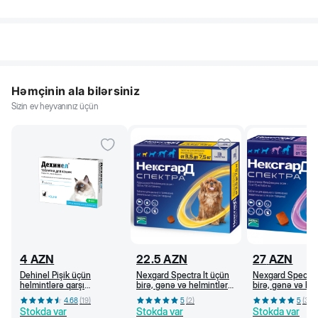
Həmçinin ala bilərsiniz
Sizin ev heyvanınız üçün
4
AZN
22.5
AZN
27
AZN
Dehinel Pişik üçün
Nexgard Spectra İt üçün
Nexgard Spectra 
helmintlərə qarşı
birə, gənə və helmintlərə
birə, gənə və he
preparat, 1 tab/4 kq
qarşı çeynəmə tabletlər
qarşı çeynəmə ta
4.68
(
19
)
5
(
2
)
5
(
3
)
(3,5-7,5 kq)
(15-30 kq)
Stokda var
Stokda var
Stokda var