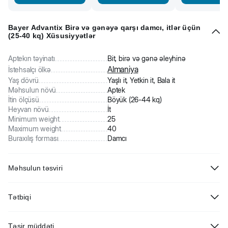
Bayer Advantix Birə və gənəyə qarşı damcı, itlər üçün
(25-40 kq) Xüsusiyyətlər
Aptekın təyinatı
Bit, birə və gənə əleyhinə
Almaniya
İstehsalçı ölkə
Yaş dövrü
Yaşlı it, Yetkin it, Bala it
Məhsulun növü
Aptek
İtin ölçüsü
Böyük (26-44 kq)
Heyvan növü
İt
Minimum weight
25
Maximum weight
40
Buraxılış forması
Damcı
Məhsulun təsviri
Bayer Advantix- çəkisi 25-40 kq olan itlər üçün birə və genəyə qarşı
Tətbiqi
damcı dərman. Advantix itləri parazitləşdirən həşərat və ixodid
genələri öldürmək, həmçinin dərmanı itin dərisinə topikal (damcı)
Heyvanın tükünü ayırın və yalaya bilmədiyi hissələrə (kürək
tətbiq edərək heyvanı qorumaq üçün istifadə olunur. Bir tətbiqdən
Təsir müddəti