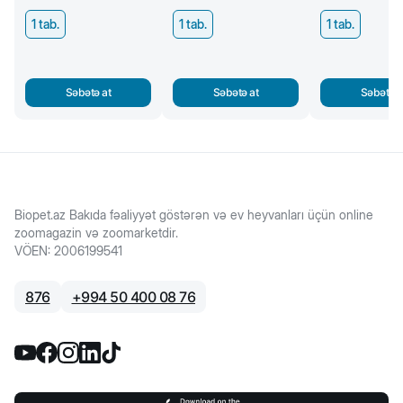
1 tab.
1 tab.
1 tab.
Səbətə at
Səbətə at
Səbətə a
Biopet.az Bakıda fəaliyyət göstərən və ev heyvanları üçün online
zoomagazin və zoomarketdir.
VÖEN
:
2006199541
876
+
994 50 400 08 76