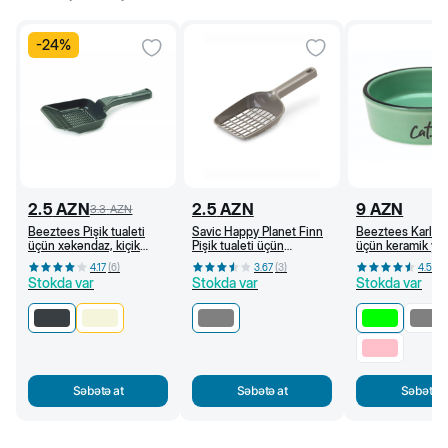
-
24
%
2.5
AZN
2.5
AZN
9
AZN
3.3
AZN
Beeztees Pişik tualeti
Savic Happy Planet Finn
Beeztees Karlie 
üçün xəkəndaz, kiçik
Pişik tualeti üçün
üçün keramik ye
dəlikli (Antrasit)
xəkəndaz, boz
250 ml (Yaşıl)
4.17
(
6
)
3.67
(
3
)
4.5
(
4
)
Stokda var
Stokda var
Stokda var
Səbətə at
Səbətə at
Səbətə a