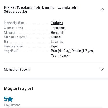
Kikikat Topalanan pişik qumu, lavanda ətirli
Xüsusiyyətlər
Türkiyə
İstehsalçı ölkə
Qumun növü
Topalanan
Material
Bentonit
Məhsulun növü
Qumlar
Ətir
Lavanda
Heyvan növü
Pişik
Yaş dövrü
Bala (4-12 ay), Yetkin (1-7 yaş),
Yaşlı (7 yaş+)
Məhsulun təsviri
Kikikat - premium keyfiyyətli pişik qumu. Təbii bentonit gildən
hazırlanıb. Dərhal hopdurur və qoxuları özündə bağlayır. Xoş lavanda
Müştəri rəyləri
ətrinə malikdir. 100% zərərsiz məhsul.
5
1
rəy ·
1
reytinq