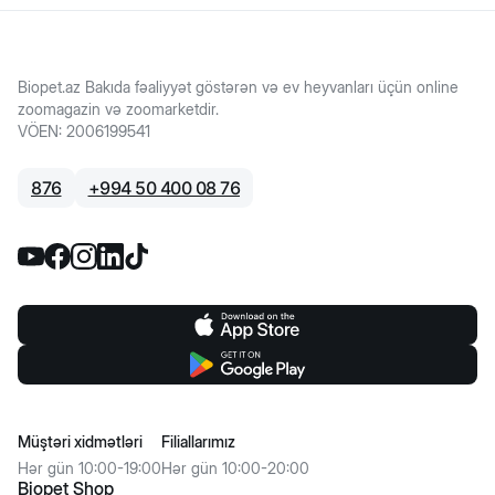
Biopet.az Bakıda fəaliyyət göstərən və ev heyvanları üçün online
zoomagazin və zoomarketdir.
VÖEN
:
2006199541
876
+
994 50 400 08 76
Müştəri xidmətləri
Filiallarımız
Hər gün 10:00-19:00
Hər gün 10:00-20:00
Biopet Shop