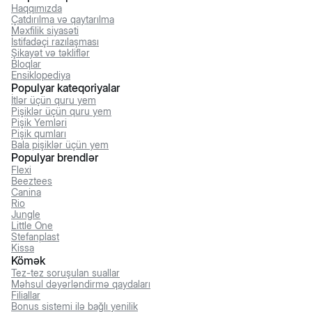
Haqqımızda
Çatdırılma və qaytarılma
Məxfilik siyasəti
İstifadəçi razılaşması
Şikayət və təkliflər
Bloqlar
Ensiklopediya
Populyar kateqoriyalar
İtlər üçün quru yem
Pişiklər üçün quru yem
Pişik Yemləri
Pişik qumları
Bala pişiklər üçün yem
Populyar brendlər
Flexi
Beeztees
Canina
Rio
Jungle
Little One
Stefanplast
Kissa
Kömək
Tez-tez soruşulan suallar
Məhsul dəyərləndirmə qaydaları
Filiallar
Bonus sistemi ilə bağlı yenilik