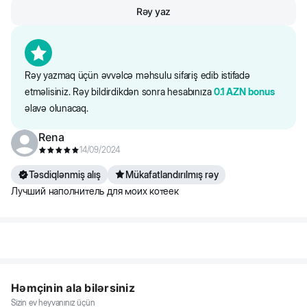
Rəy yaz
Rəy yazmaq üçün əvvəlcə məhsulu sifariş edib istifadə
etməlisiniz. Rəy bildirdikdən sonra hesabınıza
0.1
AZN
bonus
əlavə olunacaq.
Rena
14/09/2024
Təsdiqlənmiş alış
Mükafatlandırılmış rəy
Лучший наполнитель для моих котеек
Həmçinin ala bilərsiniz
Sizin ev heyvanınız üçün