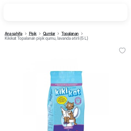
Ana səhifə
Pişik
Qumlar
Topalanan
Kikikat Topalanan pişik qumu, lavanda ətirli (5 L)