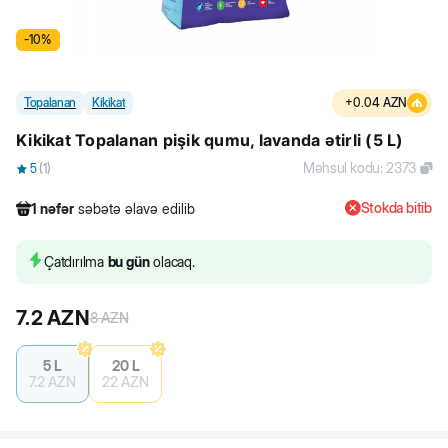
-
10
%
Topalanan
Kikikat
+
0.04
AZN
Kikikat Topalanan pişik qumu, lavanda ətirli (5 L)
Məhsul kodu
:
2373
5
(
1
)
Stokda bitib
1
nəfər
səbətə əlavə edilib
370
nəfər
məhsula baxıb
19
nəfər
məhsulu alıb
Çatdırılma
bu gün
olacaq.
1
nəfər
səbətə əlavə edilib
7.2
AZN
8
AZN
5 L
20 L
7.2
AZN
22
AZN