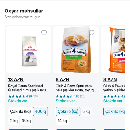
Oxşar məhsullar
Sizin ev heyvanınız üçün
13
AZN
8
AZN
8
AZN
Royal Canin Sterilised
Club 4 Paws Quru yem,
Club 4 Paws Qur
Qısırlaşdırılmış pişik üçün
bala pişiklər üçün, toyuq
yetkin pişiklər ü
quru yem, 1 yaşdan, 400
əti ilə, kq
topalarının çıxarı
4.98
(
55
)
4.88
(
25
)
4.95
(
q
Stokda var
Stokda var
Stokda var
Çəki ilə (kq)
400 q
Çəki ilə (kq)
5 kq
Çəki ilə (kq)
2 kq
15 kq
14 kq