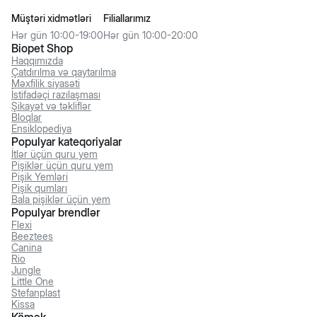
Müştəri xidmətləri
Filiallarımız
Hər gün 10:00-19:00
Hər gün 10:00-20:00
Biopet Shop
Haqqımızda
Çatdırılma və qaytarılma
Məxfilik siyasəti
İstifadəçi razılaşması
Şikayət və təkliflər
Bloqlar
Ensiklopediya
Populyar kateqoriyalar
İtlər üçün quru yem
Pişiklər üçün quru yem
Pişik Yemləri
Pişik qumları
Bala pişiklər üçün yem
Populyar brendlər
Flexi
Beeztees
Canina
Rio
Jungle
Little One
Stefanplast
Kissa