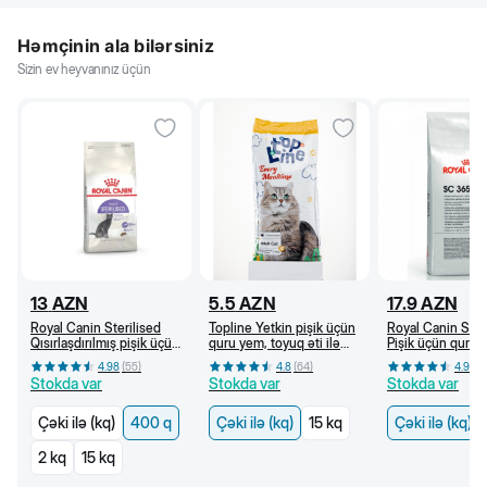
Həmçinin ala bilərsiniz
Sizin ev heyvanınız üçün
13
AZN
5.5
AZN
17.9
AZN
Royal Canin Sterilised
Topline Yetkin pişik üçün
Royal Canin SC
Qısırlaşdırılmış pişik üçün
quru yem, toyuq əti ilə
Pişik üçün quru y
quru yem, 1 yaşdan, 400
(kq)
yaşdan (kq)
4.98
(
55
)
4.8
(
64
)
4.96
(
q
Stokda var
Stokda var
Stokda var
Çəki ilə (kq)
400 q
Çəki ilə (kq)
15 kq
Çəki ilə (kq)
2 kq
15 kq