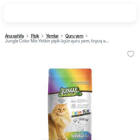
Ana səhifə
Pişik
Yemlər
Quru yem
Jungle Color Mix Yetkin pişik üçün quru yem, toyuq əti ilə (15 kq)