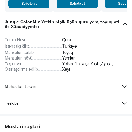
Səbətə at
Səbətə at
Səbətə a
Jungle Color Mix Yetkin pişik üçün quru yem, toyuq əti
ilə Xüsusiyyətlər
Yemin Növü
Quru
Türkiyə
İstehsalçı ölkə
Məhsulun tərkibi
Toyuq
Məhsulun növü
Yemlər
Yaş dövrü
Yetkin (1-7 yaş), Yaşlı (7 yaş+)
Qısırlaşdırma edilib
Xeyr
Məhsulun təsviri
Jungle Color Mix Yetkin pişik üçün quru yem, toyuq əti
Tərkibi
ilə. Balanslaşdırılmış rasion yetkin pişiklərin qida ehtiyaclarını qarşılayır.
Dəri və tük sağlamlığı, habelə beyin və ürək-damar sisteminin
Susuzlaşdırılmış heyvan mənşəli zülal, buğda, qarğıdalı, heyvan
düzgün fəaliyyəti üçün Omeqa 3 və Omeqa 6 ehtiva edir. Buğda və
mənşəli yağ, bonkalit, qarğıdalı qlüteni, çuğundur lətisi, qaraciyər ətri,
düyü qida məddələrinin asan mənimsənilməsinə kömək olurlar.
Müştəri rəyləri
duz, kətan toxumu, quru pivə mayası, taurin, rəngləndiricilər (E110,