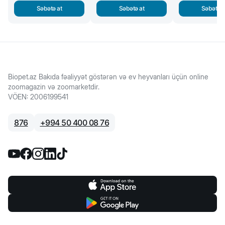
Səbətə at
Səbətə at
Səbətə a
Biopet.az Bakıda fəaliyyət göstərən və ev heyvanları üçün online
zoomagazin və zoomarketdir.
VÖEN
:
2006199541
876
+
994 50 400 08 76