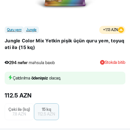
Quru yem
Jungle
+
1.13
AZN
Jungle Color Mix Yetkin pişik üçün quru yem, toyuq
əti ilə (15 kq)
Stokda bitib
294
nəfər
məhsula baxıb
5
nəfər
məhsulu alıb
294
nəfər
məhsula baxıb
Çatdırılma
ödənişsiz
olacaq.
112.5
AZN
Çəki ilə (kq)
15 kq
7.8
AZN
112.5
AZN