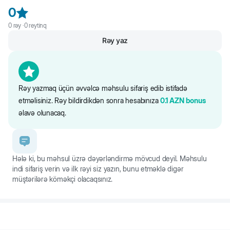
E104, E102, E133, E127).
0
Əlavələr: A vit., D vit., E vit., C vit., B1 - B2 - B3 (niasin) - B6 - B12 - B7
0
rəy ·
0
reytinq
(biotin) - B9 (fol turşusu), K vit., kolin, kalsium pantotetan.
Rəy yaz
Qida dəyəri: Zülal 27%, Yağ 10%, Xam kül 8%, Xam lif 2,5%.
Saytdakı maddələr və qida tərkibi barədə məlumat yalnız istinad
üçündür. Bütün məhsul məlumatları birbaşa qablaşdırmada təqdim
olunur.
Rəy yazmaq üçün əvvəlcə məhsulu sifariş edib istifadə
etməlisiniz. Rəy bildirdikdən sonra hesabınıza
0.1
AZN
bonus
əlavə olunacaq.
Hələ ki, bu məhsul üzrə dəyərləndirmə mövcud deyil. Məhsulu
indi sifariş verin və ilk rəyi siz yazın, bunu etməklə digər
müştərilərə köməkçi olacaqsınız.