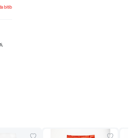
a bitib
i,