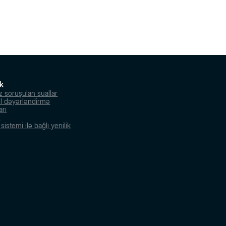
k
z soruşulan suallar
l dəyərləndirmə
arı
r
istemi ilə bağlı yenilik