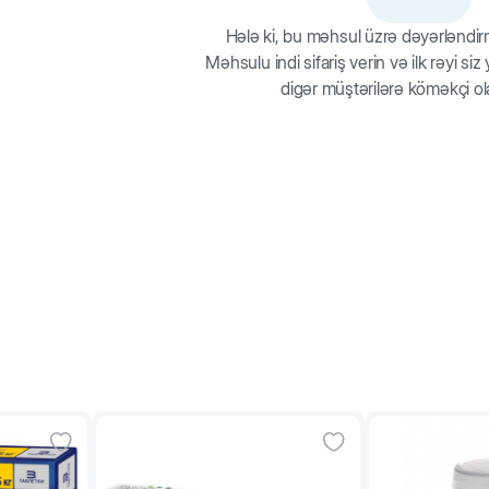
ız istinad üçündür. Bütün məhsul məlumatları birbaşa qablaşdırmada
Hələ ki, bu məhsul üzrə dəyərləndi
80-105
Məhsulu indi sifariş verin və ilk rəyi si
digər müştərilərə köməkçi ol
100-130
120-150