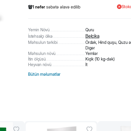
Stokd
1
nəfər
səbətə əlavə edilib
188
nəfər
məhsula baxıb
2
nəfər
məhsulu alıb
1
nəfər
səbətə əlavə edilib
Yemin Növü
Quru
Belçika
İstehsalçı ölkə
Məhsulun tərkibi
Ördək, Hind quşu, Quzu ət
Digər
Məhsulun növü
Yemlər
İtin ölçüsü
Kiçik (10 kg-dək)
Heyvan növü
İt
Bütün məlumatlar