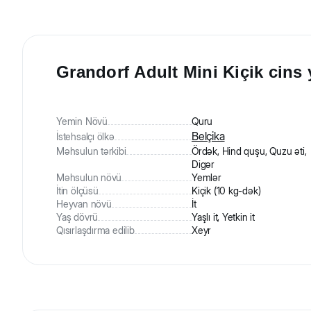
Grandorf Adult Mini Kiçik cins 
Yemin Növü
Quru
Belçika
İstehsalçı ölkə
Məhsulun tərkibi
Ördək, Hind quşu, Quzu əti,
Digər
Məhsulun növü
Yemlər
İtin ölçüsü
Kiçik (10 kg-dək)
Heyvan növü
İt
Yaş dövrü
Yaşlı it, Yetkin it
Qısırlaşdırma edilib
Xeyr