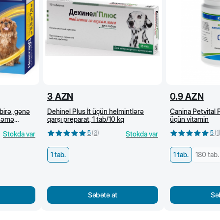
3
AZN
0.9
AZN
birə, gənə
Dehinel Plus İt üçün helmintlərə
Canina Petvital P
ynəmə
qarşı preparat, 1 tab/10 kq
üçün vitamin
5
(
3
)
5
(
1
Stokda var
Stokda var
1 tab.
1 tab.
180 tab.
Səbətə at
Sə