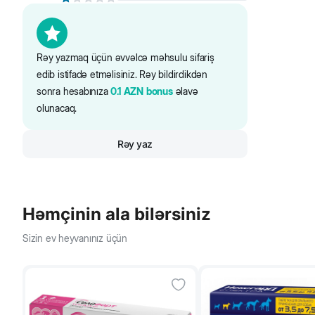
Saytdakı maddələr və qida tərkibi barədə məlumat yaln
5-6
Rəy yazmaq üçün əvvəlcə məhsulu sifariş
edib istifadə etməlisiniz. Rəy bildirdikdən
7-8
sonra hesabınıza
0.1
AZN
bonus
əlavə
olunacaq.
9-10
Rəy yaz
Həmçinin ala bilərsiniz
Sizin ev heyvanınız üçün