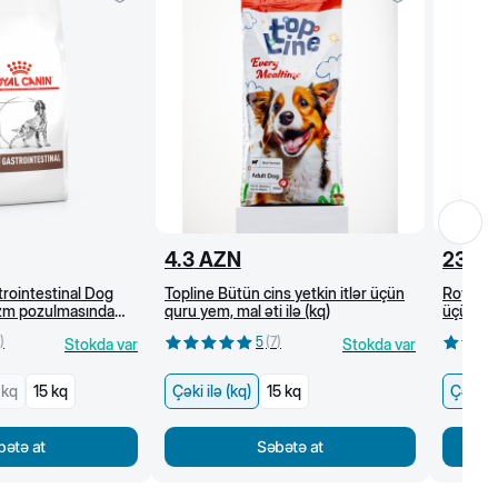
4.3
AZN
23
A
rointestinal Dog
Topline Bütün cins yetkin itlər üçün
Royal C
əzm pozulmasında
quru yem, mal əti ilə (kq)
üçün all
, quru yem (kq)
quru ye
)
5
(
7
)
Stokda var
Stokda var
 kq
15 kq
Çəki ilə (kq)
15 kq
Çəki il
bətə at
Səbətə at