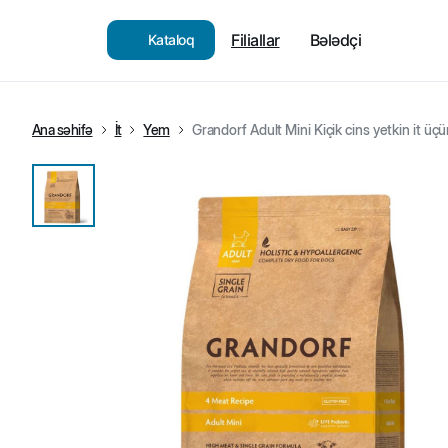
Filiallar
Bələdçi
Kataloq
Ana səhifə
İt
Yem
Grandorf Adult Mini Kiçik cins yetkin it üç