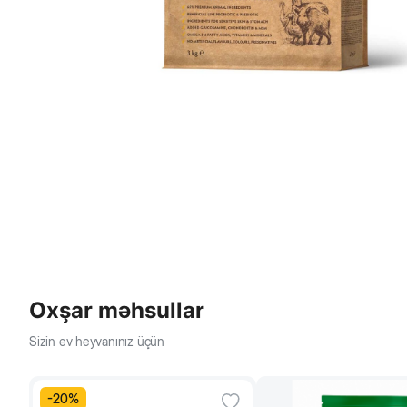
Oxşar məhsullar
Sizin ev heyvanınız üçün
-
20
%