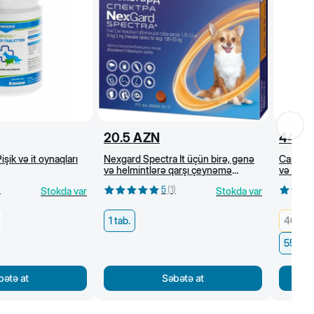
20.5
AZN
44
A
işik və it oynaqları
Nexgard Spectra İt üçün birə, gənə
Canina P
və helmintlərə qarşı çeynəmə
və tük p
tabletlər (1,35-3,5 kq)
100 kap
)
5
(
1
)
Stokda var
Stokda var
1 tab.
40 q/ 
55 q/1
bətə at
Səbətə at