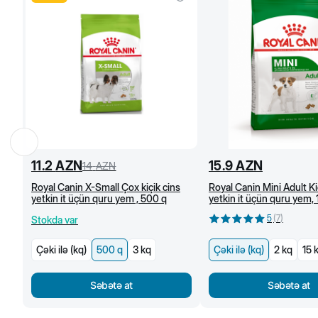
11.2
AZN
15.9
AZN
14
AZN
Royal Canin X-Small Çox kiçik cins
Royal Canin Mini Adult Ki
yetkin it üçün quru yem , 500 q
yetkin it üçün quru yem,
(kq)
5
(
7
)
Stokda var
Çəki ilə (kq)
500 q
3 kq
Çəki ilə (kq)
2 kq
15 
Səbətə at
Səbətə at