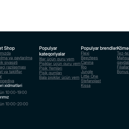
et Shop
Populyar
Populyar brendlər
Kömə
ımızda
Flexi
Tez-te
kateqoriyalar
rılma və qaytarılma
Beeztees
Məhsu
İtlər üçün quru yem
ik siyasəti
Canina
qaydal
Pişiklər üçün quru yem
dəçi razılaşması
Rio
Filialla
Pişik Yemləri
t və təkliflər
Jungle
Bonus s
Pişik qumları
ar
Little One
Bala pişiklər üçün yem
lopediya
Stefanplast
ri xidmətləri
Kissa
ün 10:00-19:00
larımız
ün 10:00-20:00