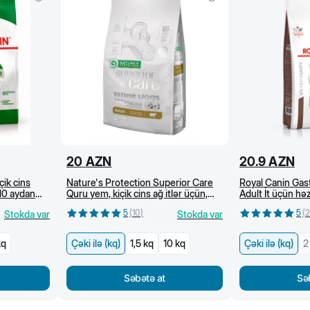
20
AZN
20.9
AZN
çik cins
Nature's Protection Superior Care
Royal Canin Gast
 10 aydan
Quru yem, kiçik cins ağ itlər üçün,
Adult İt üçün h
dənsiz, quzu əti ilə (kg)
baytarlıq pəhrizi
5
(
10
)
5
(
2
Stokda var
Stokda var
kq
Çəki ilə (kq)
1,5 kq
10 kq
Çəki ilə (kq)
2
Səbətə at
Sə