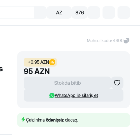
AZ
876
Məhsul kodu
:
4400
+
0.95
AZN
s
95
AZN
Stokda bitib
WhatsApp ilə sifariş et
Çatdırılma
ödənişsiz
olacaq.