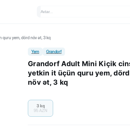
ün quru yem, dörd növ ət, 3 kq
Yem
Grandorf
Grandorf Adult Mini Kiçik cin
yetkin it üçün quru yem, dörd
növ ət, 3 kq
3 kq
95
AZN