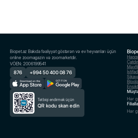
Biop
Biopet.az Bakıda fəaliyyət göstərən və ev heyvanları üçün
Haqq
online zoomagazin və zoomarketdir.
Çatdı
VÖEN
:
2006199541
Məxfil
İstifa
876
+
994 50 400 08 76
Şikayə
Bloql
Ensik
Müştə
Hər g
Tətbiqi endirmək üçün
Filial
QR kodu skan edin
Hər g