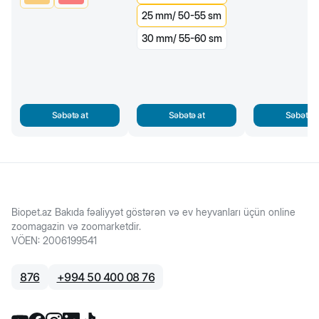
25 mm/ 50-55 sm
30 mm/ 55-60 sm
Səbətə at
Səbətə at
Səbətə a
Biopet.az Bakıda fəaliyyət göstərən və ev heyvanları üçün online
zoomagazin və zoomarketdir.
VÖEN
:
2006199541
876
+
994 50 400 08 76