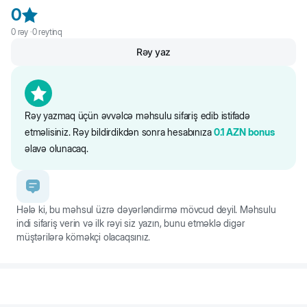
12 kq-dək itlər üçün
0
İşıqəksetdirən təhlükəsizlik kəməri
0
rəy ·
0
reytinq
Rahat əyləc sistemi
Məhsulun çəkisi təxminən 100 q
Rəy yaz
Rəy yazmaq üçün əvvəlcə məhsulu sifariş edib istifadə
etməlisiniz. Rəy bildirdikdən sonra hesabınıza
0.1
AZN
bonus
əlavə olunacaq.
Hələ ki, bu məhsul üzrə dəyərləndirmə mövcud deyil. Məhsulu
indi sifariş verin və ilk rəyi siz yazın, bunu etməklə digər
müştərilərə köməkçi olacaqsınız.