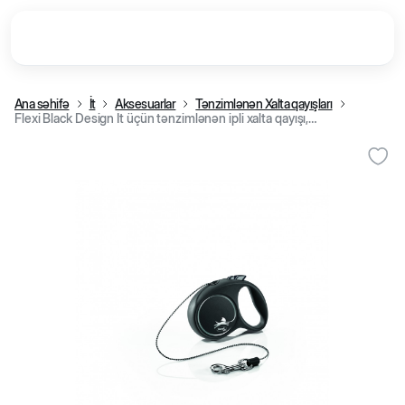
Ana səhifə
İt
Aksesuarlar
Tənzimlənən Xalta qayışları
Flexi Black Design İt üçün tənzimlənən ipli xalta qayışı, gümüşü (S 12 kq, 5 m)