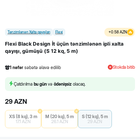
Tənzimlənən Xalta qayışları
Flexi
+
0.58
AZN
Flexi Black Design İt üçün tənzimlənən ipli xalta
qayışı, gümüşü (S 12 kq, 5 m)
Stokda bitib
1
nəfər
səbətə əlavə edilib
358
nəfər
məhsula baxıb
1
nəfər
məhsulu alıb
Çatdırılma
bu gün
və
ödənişsiz
olacaq.
1
nəfər
səbətə əlavə edilib
29
AZN
XS (8 kq), 3 m
M (20 kq), 5 m
S (12 kq), 5 m
17.1
AZN
26.1
AZN
29
AZN