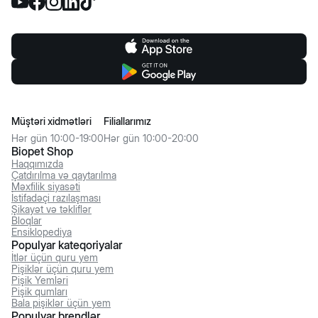
Müştəri xidmətləri
Filiallarımız
Hər gün 10:00-19:00
Hər gün 10:00-20:00
Biopet Shop
Haqqımızda
Çatdırılma və qaytarılma
Məxfilik siyasəti
İstifadəçi razılaşması
Şikayət və təkliflər
Bloqlar
Ensiklopediya
Populyar kateqoriyalar
İtlər üçün quru yem
Pişiklər üçün quru yem
Pişik Yemləri
Pişik qumları
Bala pişiklər üçün yem
Populyar brendlər