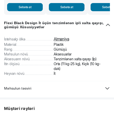
Səbətə at
Səbətə at
Səbətə a
Flexi Black Design İt üçün tənzimlənən ipli xalta qayışı,
gümüşü Xüsusiyyətlər
Almaniya
İstehsalçı ölkə
Material
Plastik
Rəng
Gümüşü
Məhsulun növü
Aksesuarlar
Aksesuarın növü
Tənzimlənən xalta qayışı (İp)
İtin ölçüsü
Orta (11 kg-25 kg), Kiçik (10 kg-
dək)
Heyvan növü
İt
Məhsulun təsviri
Flexi Black Design S İt üçün tənzimlənən ipli xalta qayışı. Almaniyadan
unikal ixtira.
Müştəri rəyləri
Uzunluğu 5 m