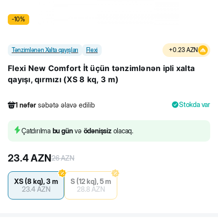
-
10
%
Tənzimlənən Xalta qayışları
Flexi
+
0.23
AZN
Flexi New Comfort İt üçün tənzimlənən ipli xalta
qayışı, qırmızı (XS 8 kq, 3 m)
Stokda var
1
nəfər
səbətə əlavə edilib
337
nəfər
məhsula baxıb
1
nəfər
səbətə əlavə edilib
Çatdırılma
bu gün
və
ödənişsiz
olacaq.
23.4
AZN
26
AZN
XS (8 kq), 3 m
S (12 kq), 5 m
23.4
AZN
28.8
AZN