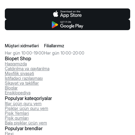
Müştəri xidmətləri
Filiallarımız
Hər gün 10:00-19:00
Hər gün 10:00-20:00
Biopet Shop
Haqqımızda
Çatdırılma və qaytarılma
Məxfilik siyasəti
İstifadəçi razılaşması
Şikayət və təkliflər
Bloqlar
Ensiklopediya
Populyar kateqoriyalar
İtlər üçün quru yem
Pişiklər üçün quru yem
Pişik Yemləri
Pişik qumları
Bala pişiklər üçün yem
Populyar brendlər
Flexi