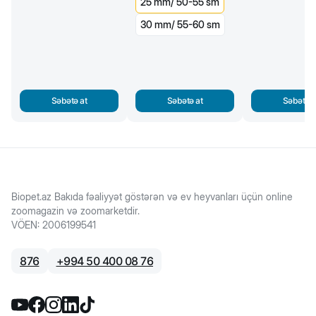
25 mm/ 50-55 sm
30 mm/ 55-60 sm
Səbətə at
Səbətə at
Səbətə a
Biopet.az Bakıda fəaliyyət göstərən və ev heyvanları üçün online
zoomagazin və zoomarketdir.
VÖEN
:
2006199541
876
+
994 50 400 08 76