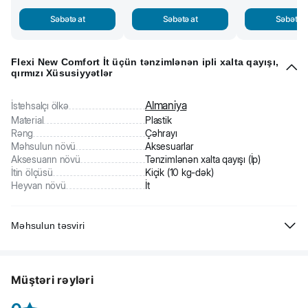
Səbətə at
Səbətə at
Səbətə a
Flexi New Comfort İt üçün tənzimlənən ipli xalta qayışı,
qırmızı Xüsusiyyətlər
Almaniya
İstehsalçı ölkə
Material
Plastik
Rəng
Çəhrayı
Məhsulun növü
Aksesuarlar
Aksesuarın növü
Tənzimlənən xalta qayışı (İp)
İtin ölçüsü
Kiçik (10 kg-dək)
Heyvan növü
İt
Məhsulun təsviri
Flexi New Comfort XS tənzimlənən ipli xalta qayışı. Almaniyadan
unikal ixtira.
Müştəri rəyləri
Uzunluğu 3 m
8 kq-dək itlər, pişiklər və digər kiçik heyvanlar üçün