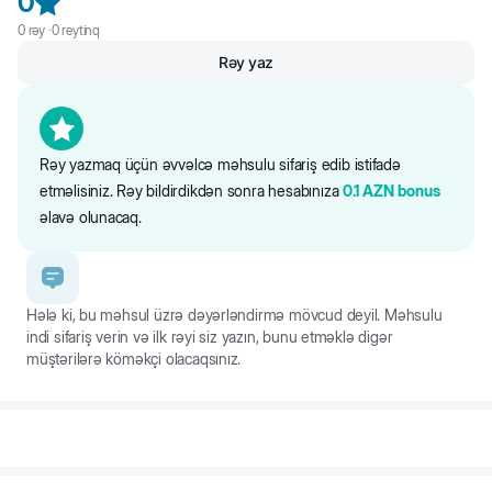
0
Cib formatı
0
rəy ·
0
reytinq
Rahat əyləc sistemi
Rezin komponentlər
Rəy yaz
Məhsulun çəkisi təxminən 110 q
Rəy yazmaq üçün əvvəlcə məhsulu sifariş edib istifadə
etməlisiniz. Rəy bildirdikdən sonra hesabınıza
0.1
AZN
bonus
əlavə olunacaq.
Hələ ki, bu məhsul üzrə dəyərləndirmə mövcud deyil. Məhsulu
indi sifariş verin və ilk rəyi siz yazın, bunu etməklə digər
müştərilərə köməkçi olacaqsınız.