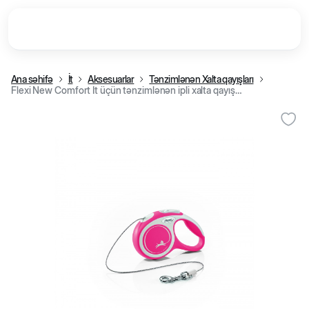
Ana səhifə
İt
Aksesuarlar
Tənzimlənən Xalta qayışları
Flexi New Comfort İt üçün tənzimlənən ipli xalta qayışı, qırmızı (XS 8 kq, 3 m)