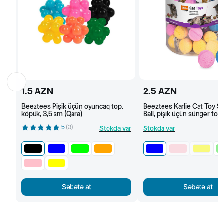
1.5
AZN
2.5
AZN
Beeztees Pişik üçün oyuncaq top,
Beeztees Karlie Cat Toy
köpük, 3,5 sm (Qara)
Ball, pişik üçün süngər to
Göy
5
(
3
)
Stokda var
Stokda var
Səbətə at
Səbətə at