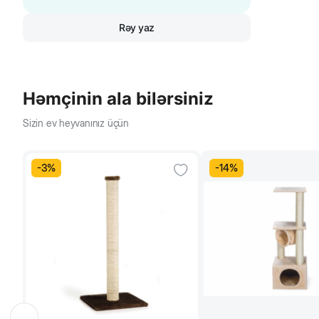
Rəy yaz
Həmçinin ala bilərsiniz
Sizin ev heyvanınız üçün
-
3
%
-
14
%