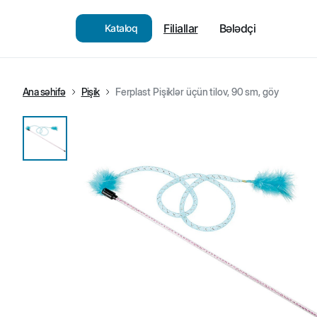
Filiallar
Bələdçi
Kataloq
Ana səhifə
Pişik
Ferplast Pişiklər üçün tilov, 90 sm, göy