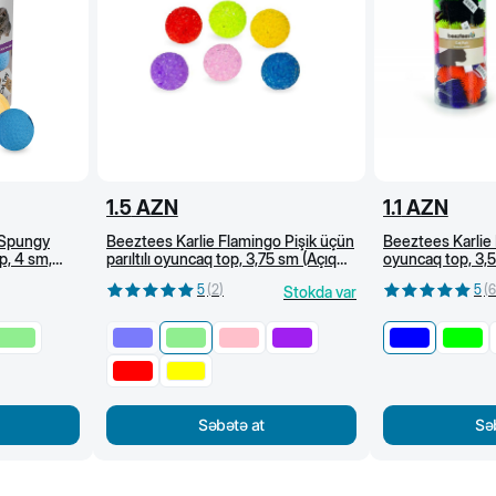
1.5
AZN
1.1
AZN
 Spungy
Beeztees Karlie Flamingo Pişik üçün
Beeztees Karlie P
p, 4 sm,
parıltılı oyuncaq top, 3,75 sm (Açıq
oyuncaq top, 3,
yaşıl)
5
(
2
)
5
(
6
Stokda var
Səbətə at
Sə