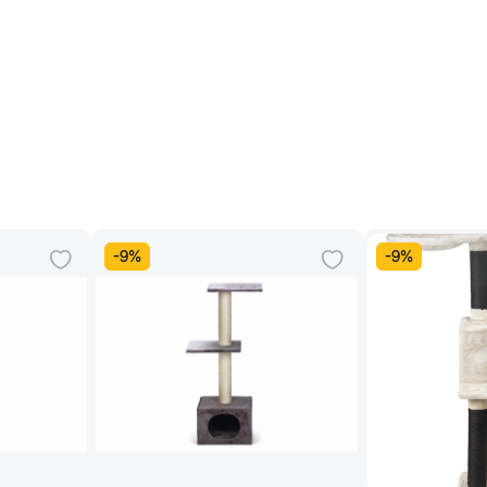
-
9
%
-
9
%