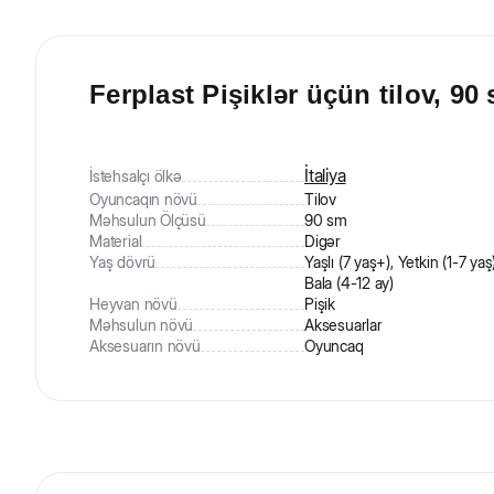
Ferplast Pişiklər üçün tilov, 90
İtaliya
İstehsalçı ölkə
Oyuncaqın növü
Tilov
Məhsulun Ölçüsü
90 sm
Material
Digər
Yaş dövrü
Yaşlı (7 yaş+), Yetkin (1-7 yaş)
Bala (4-12 ay)
Heyvan növü
Pişik
Məhsulun növü
Aksesuarlar
Aksesuarın növü
Oyuncaq