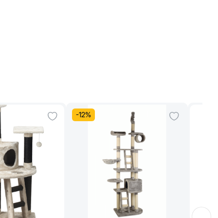
-
12
%