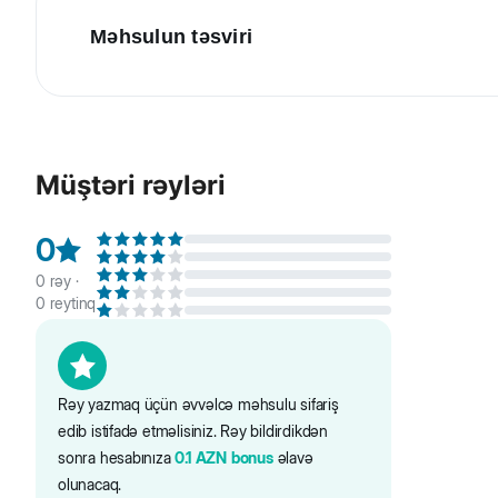
Məhsulun təsviri
Məlum olduğu kimi, pişiklər çox oyuncaqlı heyvanlardır v
oyuncaqları üzrə son təkliflərindən biri olan tilov çub
pişiyinizi tullanmağa məcbur edə biləcəyiniz əyləncəli bir
Müştəri rəyləri
0
0
rəy ·
0
reytinq
Rəy yazmaq üçün əvvəlcə məhsulu sifariş
edib istifadə etməlisiniz. Rəy bildirdikdən
sonra hesabınıza
0.1
AZN
bonus
əlavə
olunacaq.