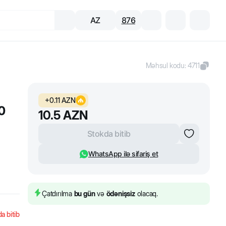
AZ
876
Məhsul kodu
:
4711
+
0.11
AZN
90
10.5
AZN
Stokda bitib
WhatsApp ilə sifariş et
Çatdırılma
bu gün
və
ödənişsiz
olacaq.
a bitib