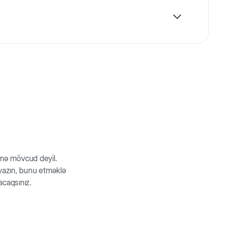
açmaqla keçirməyi sevirlər. Ferplast-ın pişik
unuzun marağını oyadacaq bir vasitədir. Siz onunla
iyinizin ən sevimli vaxt keçirmə vasitəsi olacaq.
rmə mövcud deyil.
z yazın, bunu etməklə
acaqsınız.