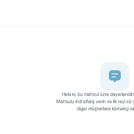
ə vaxtlarını qaçaraq, qaşımaq, tullanmaq və ya əşyaların arxasınca q
uğu formasında bu oyuncaq, stresdən azad və şübhəsiz ki, pişik dost
 asılqana malikdir. Çox gözəldir, parlaq rənglərdə təklif olunur və piş
Hələ ki, bu məhsul üzrə dəyərləndi
Məhsulu indi sifariş verin və ilk rəyi si
digər müştərilərə köməkçi ol