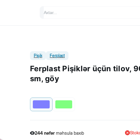
Pişik
Ferplast
Ferplast Pişiklər üçün tilov, 
sm, göy
Stokd
244
nəfər
məhsula baxıb