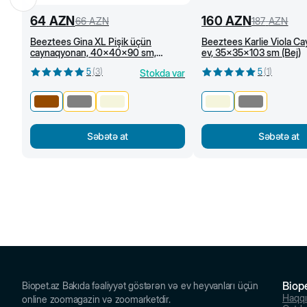
64
AZN
160
AZN
66
AZN
187
AZN
Beeztees Gina XL Pişik üçün
Beeztees Karlie Viola C
caynaqyonan, 40x40x90 sm,
ev, 35x35x103 sm (Bej)
Qəhvəyi
5
(
3
)
5
(
1
)
Stokda var
Səbətə at
Səbətə at
Biop
Biopet.az Bakıda fəaliyyət göstərən və ev heyvanları üçün
Haqq
online zoomagazin və zoomarketdir.