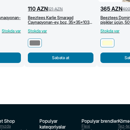
110
AZN
365
AZN
121
AZN
40
aynaqyonan-
Beeztees Karlie Smaragd
Beeztees Domin
Caynaqyonan-ev, boz, 35x35x103
pişiklər üçün, 
sm
Stokda var
Stokda var
Stokda var
Səbətə at
Sə
et Shop
Populyar
Populyar brendlər
Kömə
ımızda
Flexi
Tez-te
kateqoriyalar