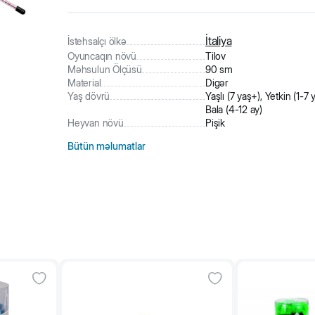
6
nəfər
məhsulu alıb
244
nəfər
məhsula baxıb
İtaliya
İstehsalçı ölkə
Oyuncaqın növü
Tilov
Məhsulun Ölçüsü
90 sm
Material
Digər
Yaş dövrü
Yaşlı (7 yaş+), Yetkin (1-7 y
Bala (4-12 ay)
Heyvan növü
Pişik
Bütün məlumatlar