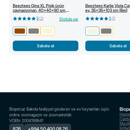
Beeztees Gina XL Pişik üçün
Beeztees Karlie Viola C
caynaqyonan, 40x40x90 sm,
ev, 35x35x103 sm (Bej)
Qəhvəyi
5
(
3
)
5
(
1
)
Stokda var
Səbətə at
Səbətə at
Biop
Biopet.az Bakıda fəaliyyət göstərən və ev heyvanları üçün
Haqq
online zoomagazin və zoomarketdir.
Çatdı
VÖEN
:
2006199541
Məxfil
İstifa
876
+
994 50 400 08 76