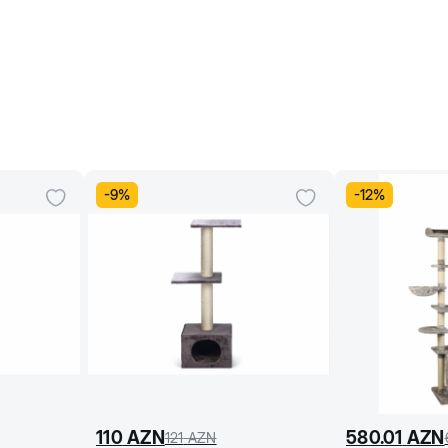
-
9
%
-
12
%
110
AZN
580.01
AZN
121
AZN