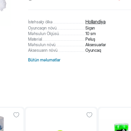
315
nəfər
məhsula baxıb
57
nəfər
məhsulu alıb
6
nəfər
səbətə əlavə edilib
Hollandiya
İstehsalçı ölkə
Oyuncaqın növü
Siçan
Məhsulun Ölçüsü
10 sm
Material
Peluş
Məhsulun növü
Aksesuarlar
Aksesuarın növü
Oyuncaq
Bütün məlumatlar