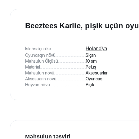
Beeztees Karlie, pişik uçün oy
Hollandiya
İstehsalçı ölkə
Oyuncaqın növü
Siçan
Məhsulun Ölçüsü
10 sm
Material
Peluş
Məhsulun növü
Aksesuarlar
Aksesuarın növü
Oyuncaq
Heyvan növü
Pişik
Məhsulun təsviri