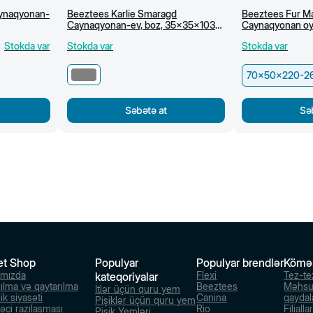
aynaqyonan-
Beeztees Karlie Smaragd
Beeztees Fur M
Caynaqyonan-ev, boz, 35x35x103
Caynaqyonan oy
sm
70x50x220-26
Stokda var
Stokda var
Stokda var
70x50x220-2
Səbətə at
Sə
et Shop
Populyar
Populyar brendlər
Kömə
ımızda
Flexi
Tez-te
kateqoriyalar
rılma və qaytarılma
Beeztees
Məhsu
İtlər üçün quru yem
ik siyasəti
Canina
qaydal
Pişiklər üçün quru yem
dəçi razılaşması
Rio
Filialla
Pişik Yemləri