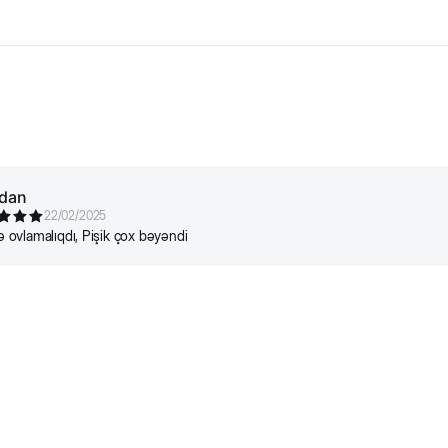
n. Hansı pişik siçan şəklində oyuncağı bəyənməz? Oyuncaq heyvanın
materiallardan hazırlanıbdır və heyvan üçün zərərsizdir.
dan
22/02/2025
lə ovlamalıqdı, Pişik çox bəyəndi