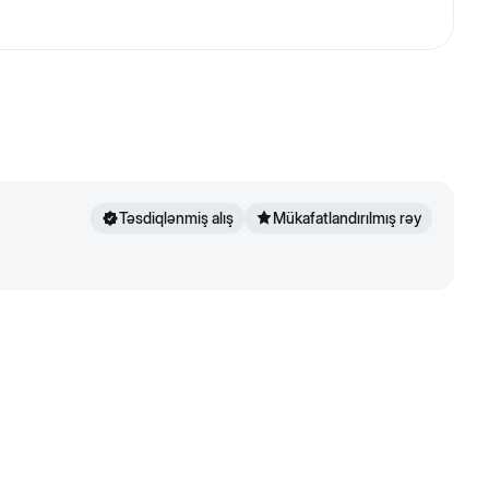
 ovçu qabiliyyətlərini inkişaf etdirəcək və onu
Təsdiqlənmiş alış
Mükafatlandırılmış rəy