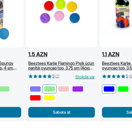
1.5
AZN
1.1
AZN
 Spungy
Beeztees Karlie Flamingo Pişik üçün
Beeztees Karlie P
p, 4 sm,
parıltılı oyuncaq top, 3,75 sm (Açıq
oyuncaq top, 3,
yaşıl)
5
(
2
)
5
(
6
Stokda var
Səbətə at
Sə