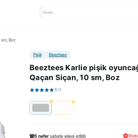
0 sm, Boz
Pişik
Beeztees
Beeztees Karlie pişik oyuncağ
Qaçan Siçan, 10 sm, Boz
5
(
1
)
Stokd
6
nəfər
səbətə əlavə edilib