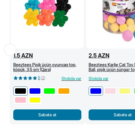
1.5
AZN
2.5
AZN
Beeztees Pişik üçün oyuncaq top,
Beeztees Karlie Cat Toy
köpük, 3,5 sm (Qara)
Ball, pişik üçün süngər to
Göy
5
(
3
)
Stokda var
Stokda var
Səbətə at
Səbətə at