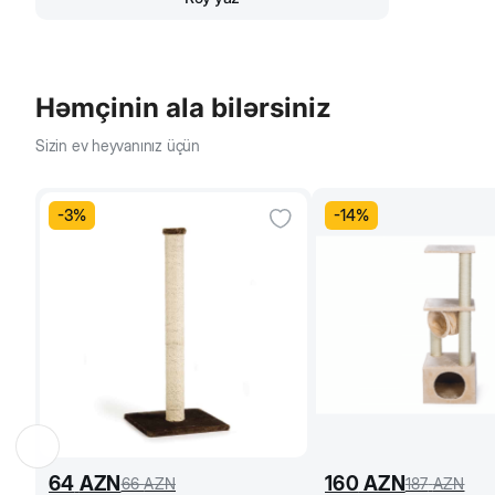
Həmçinin ala bilərsiniz
Sizin ev heyvanınız üçün
-
3
%
-
14
%
64
AZN
160
AZN
66
AZN
187
AZN