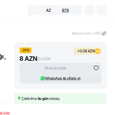
AZ
876
Məhsul kodu
:
4492
-
20
%
+
0.08
AZN
ı,
8
AZN
10
AZN
Stokda bitib
WhatsApp ilə sifariş et
Çatdırılma
bu gün
olacaq.
a bitib