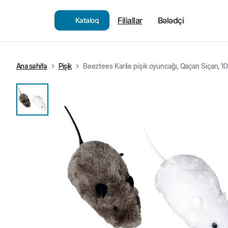
Filiallar
Bələdçi
Kataloq
Ana səhifə
Pişik
Beeztees Karlie pişik oyuncağı, Qaçan Siçan, 1