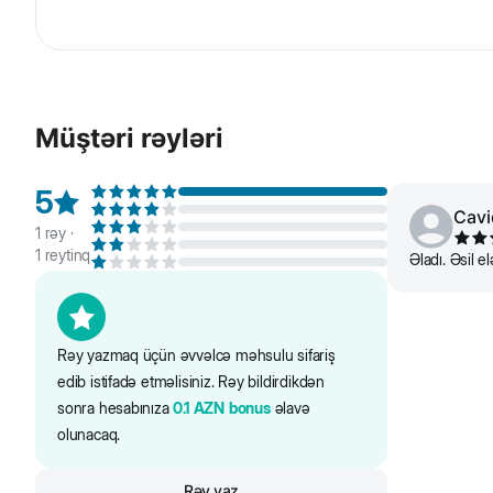
Beeztees Karlie - Pişik üçün mini oyuncaq yumşaq siça
formada saxlamağa kömək edəcəkdir. Yüksək keyfiyyətli 
Müştəri rəyləri
5
Cavi
1
rəy ·
1
reytinq
Əladı. Əsil e
Rəy yazmaq üçün əvvəlcə məhsulu sifariş
edib istifadə etməlisiniz. Rəy bildirdikdən
sonra hesabınıza
0.1
AZN
bonus
əlavə
olunacaq.
Rəy yaz