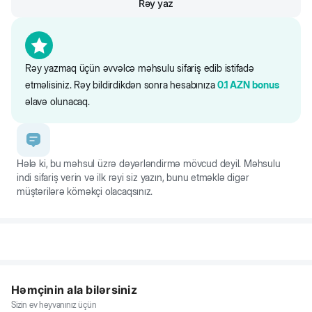
Rəy yaz
Rəy yazmaq üçün əvvəlcə məhsulu sifariş edib istifadə
etməlisiniz. Rəy bildirdikdən sonra hesabınıza
0.1
AZN
bonus
əlavə olunacaq.
Hələ ki, bu məhsul üzrə dəyərləndirmə mövcud deyil. Məhsulu
indi sifariş verin və ilk rəyi siz yazın, bunu etməklə digər
müştərilərə köməkçi olacaqsınız.
Həmçinin ala bilərsiniz
Sizin ev heyvanınız üçün