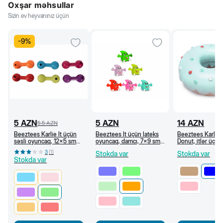
Oxşar məhsullar
Sizin ev heyvanınız üçün
-
9
%
5
AZN
5
AZN
14
AZN
5.5
AZN
Beeztees Karlie İt üçün
Beeztees İt üçün lateks
Beeztees Karlie 
səsli oyuncaq, 12x5 sm
oyuncaq, damcı, 7x9 sm
Donut, itlər üçün
(Açıq yaşıl)
(Narıncı)
ponçik oyuncağı,
3
(
1
)
Stokda var
Stokda var
sm, açıq mavi
Stokda var