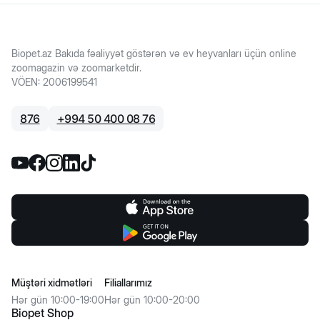
Biopet.az Bakıda fəaliyyət göstərən və ev heyvanları üçün online
zoomagazin və zoomarketdir.
VÖEN
:
2006199541
876
+
994 50 400 08 76
Müştəri xidmətləri
Filiallarımız
Hər gün 10:00-19:00
Hər gün 10:00-20:00
Biopet Shop