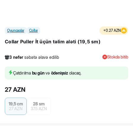
Oyuncaqlar
Collar
+
0.27
AZN
Collar Puller İt üçün təlim aləti (19,5 sm)
Stokda bitib
3
nəfər
səbətə əlavə edilib
304
nəfər
məhsula baxıb
3
nəfər
məhsulu alıb
Çatdırılma
bu gün
və
ödənişsiz
olacaq.
3
nəfər
səbətə əlavə edilib
27
AZN
19,5 cm
28 sm
27
AZN
37.5
AZN