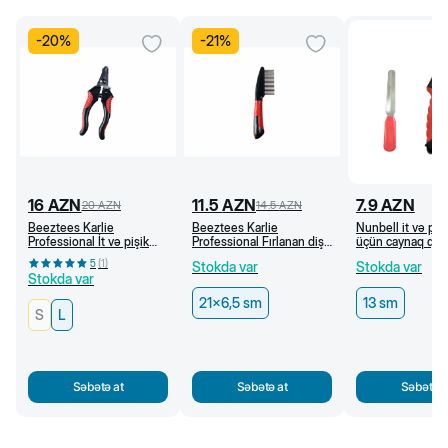
-
20
%
-
21
%
16
AZN
11.5
AZN
7.9
AZN
20
AZN
14.5
AZN
Beeztees Karlie
Beeztees Karlie
Nunbell it və pişi
Professional İt və pişik
Professional Fırlanan dişli
üçün caynaq qayç
üçün caynaq qayçısı (L)
daraq, 21 x 6,5 sm
5
(
1
)
Stokda var
Stokda var
Stokda var
21x6,5 sm
13 sm
S
L
Səbətə at
Səbətə at
Səbətə a