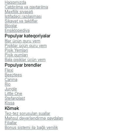
Haqqımızda
Çatdırılma və qaytarılma
Məxfilik siyasəti
İstifadəçi razılaşması
Şikayət və təkliflər
Bloqlar
Ensiklopediya
Populyar kateqoriyalar
İtlər üçün quru yem
Pişiklər üçün quru yem
Pişik Yemləri
Pişik qumları
Bala pişiklər üçün yem
Populyar brendlər
Flexi
Beeztees
Canina
Rio
Jungle
Little One
Stefanplast
Kissa
Kömək
Tez-tez soruşulan suallar
Məhsul dəyərləndirmə qaydaları
Filiallar
Bonus sistemi ilə bağlı yenilik