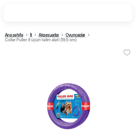
Ana səhifə
İt
Aksesuarlar
Oyuncaqlar
Collar Puller İt üçün təlim aləti (19,5 sm)