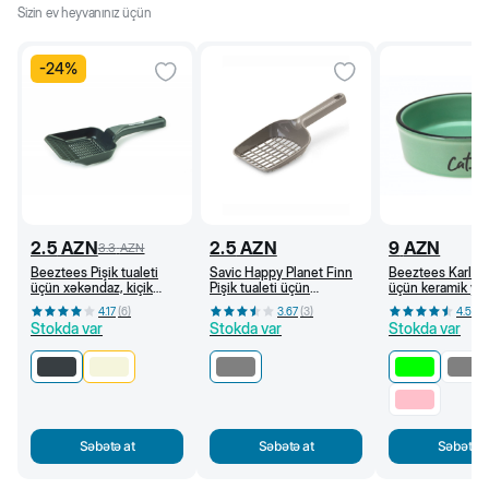
Sizin ev heyvanınız üçün
-
24
%
2.5
AZN
2.5
AZN
9
AZN
3.3
AZN
Beeztees Pişik tualeti
Savic Happy Planet Finn
Beeztees Karlie 
üçün xəkəndaz, kiçik
Pişik tualeti üçün
üçün keramik ye
dəlikli (Antrasit)
xəkəndaz, boz
250 ml (Yaşıl)
4.17
(
6
)
3.67
(
3
)
4.5
(
4
)
Stokda var
Stokda var
Stokda var
Səbətə at
Səbətə at
Səbətə a