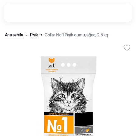
Ana səhifə
Pişik
Collar No.1 Pişik qumu, ağac, 2,5 kq