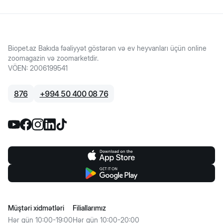
Biopet.az Bakıda fəaliyyət göstərən və ev heyvanları üçün online
zoomagazin və zoomarketdir.
VÖEN
:
2006199541
876
+
994 50 400 08 76
Müştəri xidmətləri
Filiallarımız
Hər gün 10:00-19:00
Hər gün 10:00-20:00