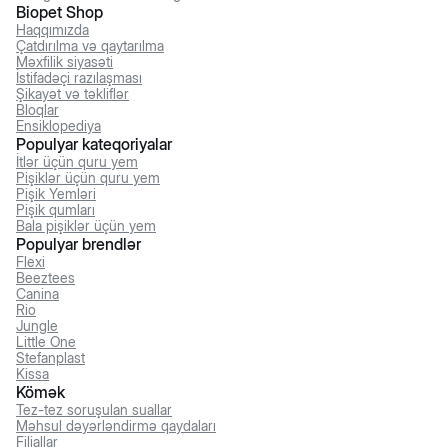
Biopet Shop
Haqqımızda
Çatdırılma və qaytarılma
Məxfilik siyasəti
İstifadəçi razılaşması
Şikayət və təkliflər
Bloqlar
Ensiklopediya
Populyar kateqoriyalar
İtlər üçün quru yem
Pişiklər üçün quru yem
Pişik Yemləri
Pişik qumları
Bala pişiklər üçün yem
Populyar brendlər
Flexi
Beeztees
Canina
Rio
Jungle
Little One
Stefanplast
Kissa
Kömək
Tez-tez soruşulan suallar
Məhsul dəyərləndirmə qaydaları
Filiallar