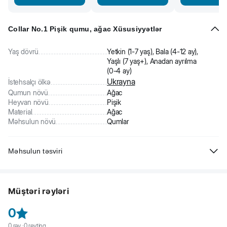
Collar No.1 Pişik qumu, ağac Xüsusiyyətlər
Yaş dövrü
Yetkin (1-7 yaş), Bala (4-12 ay),
Yaşlı (7 yaş+), Anadan ayrılma
(0-4 ay)
Ukrayna
İstehsalçı ölkə
Qumun növü
Ağac
Heyvan növü
Pişik
Material
Ağac
Məhsulun növü
Qumlar
Məhsulun təsviri
No.1 pişik qumu qatqısız təbii maddələrdən hazırlanır. Həssas, kiçik bir
ev heyvanını və sahibini zərərli maddələrə məruz qoymur. Bentonit
Müştəri rəyləri
və silikagel pişik qumlarından fərqli olaraq, təbii tərkibinə görə bu
məhsul urolitiyazdan əziyyət çəkən yetkin pişiklər və bala pişiklər
0
üçün istifadə edilə bilər. Ağac pişik qumunun tərkibində mineral toz
yoxdur və udulduqda belə zərərsizdir. İslandıqda qranulalar şişir, nəmi
0
rəy ·
0
reytinq