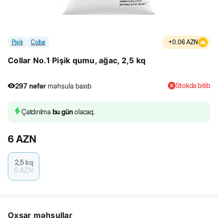
Pişik
Collar
+
0.06
AZN
Collar No.1 Pişik qumu, ağac, 2,5 kq
Stokda bitib
297
nəfər
məhsula baxıb
2
nəfər
məhsulu alıb
297
nəfər
məhsula baxıb
Çatdırılma
bu gün
olacaq.
6
AZN
2,5 kq
6
AZN
Oxşar məhsullar