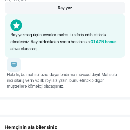
dərhal hopdurur və xoşagəlməz qoxuları aradan qaldırır. No.1 pişik
Rəy yaz
qumu, ev heyvanının sağlamlığını düşünən və sərfəli bir qiymətə
keyfiyyətli məhsul istəyənlər üçün əlverişli pişik qumudur.
Rəy yazmaq üçün əvvəlcə məhsulu sifariş edib istifadə
etməlisiniz. Rəy bildirdikdən sonra hesabınıza
0.1
AZN
bonus
əlavə olunacaq.
Hələ ki, bu məhsul üzrə dəyərləndirmə mövcud deyil. Məhsulu
indi sifariş verin və ilk rəyi siz yazın, bunu etməklə digər
müştərilərə köməkçi olacaqsınız.
Həmçinin ala bilərsiniz