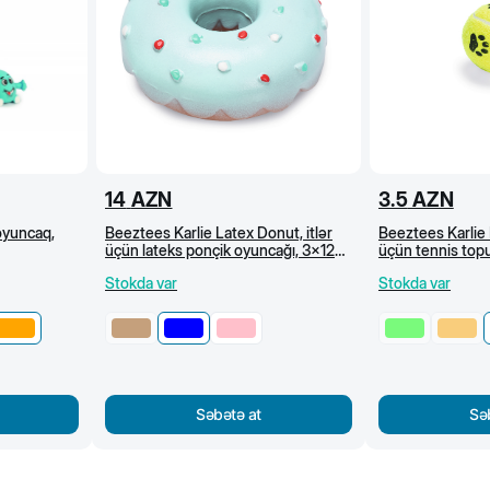
14
AZN
3.5
AZN
oyuncaq,
Beeztees Karlie Latex Donut, itlər
Beeztees Karlie F
üçün lateks ponçik oyuncağı, 3x12
üçün tennis topu
sm, açıq mavi
Stokda var
Stokda var
Səbətə at
Sə