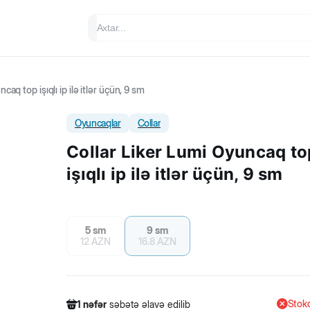
caq top işıqlı ip ilə itlər üçün, 9 sm
Oyuncaqlar
Collar
Collar Liker Lumi Oyuncaq to
işıqlı ip ilə itlər üçün, 9 sm
5 sm
9 sm
12
AZN
16.8
AZN
Stokd
1
nəfər
səbətə əlavə edilib