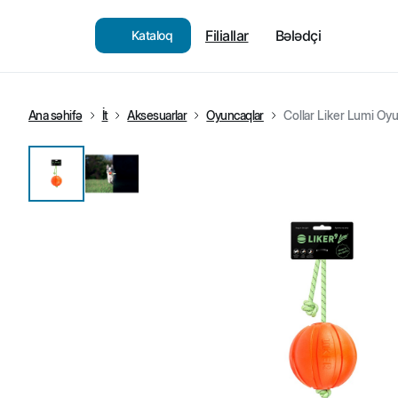
Filiallar
Bələdçi
Kataloq
Ana səhifə
İt
Aksesuarlar
Oyuncaqlar
Collar Liker Lumi Oyun