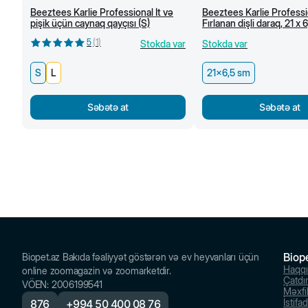
Beeztees Karlie Professional İt və
Beeztees Karlie Professi
pişik üçün caynaq qayçısı (S)
Fırlanan dişli daraq, 21 x 
5
(
1
)
Stokda var
Stokda var
S
L
21x6,5 sm
Səbətə at
Səbətə at
Biop
Biopet.az Bakıda fəaliyyət göstərən və ev heyvanları üçün
Haqq
online zoomagazin və zoomarketdir.
Çatdı
VÖEN
:
2006199541
Məxfil
İstifa
876
+
994 50 400 08 76