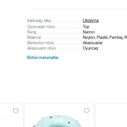
289
nəfər
məhsula baxıb
2
nəfər
məhsulu alıb
1
nəfər
səbətə əlavə edilib
Ukrayna
İstehsalçı ölkə
Oyuncaqın növü
Top
Rəng
Narıncı
Material
Neylon, Plastik, Pambıq, 
Məhsulun növü
Aksesuarlar
Aksesuarın növü
Oyuncaq
Bütün məlumatlar