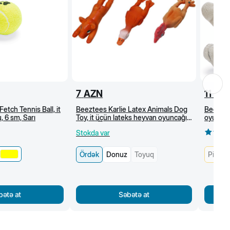
7
AZN
11
AZ
etch Tennis Ball, it
Beeztees Karlie Latex Animals Dog
Beeztee
, 6 sm, Sarı
Toy, it üçün lateks heyvan oyuncağı,
oyuncaq
13 sm, Ördək
Stokda var
Ördək
Donuz
Toyuq
Pişik
bətə at
Səbətə at