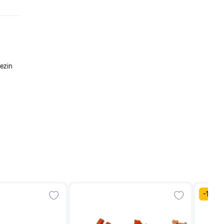
Rezin
-
15
%