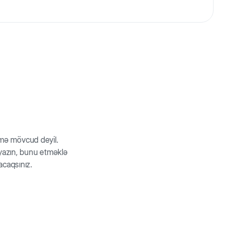
 60 dəqiqəyədək saxlayır. Məşq intensivliyini artırır.
tibarlı bir məsafə yaradır. Lent çox davamlıdır və itin
aq dişlənir və itin dişləri/diş ətini zədələmir.
rmə mövcud deyil.
z yazın, bunu etməklə
acaqsınız.