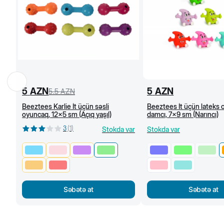
5
AZN
5
AZN
5.5
AZN
Beeztees Karlie İt üçün səsli
Beeztees İt üçün lateks 
oyuncaq, 12x5 sm (Açıq yaşıl)
damcı, 7x9 sm (Narıncı)
3
(
1
)
Stokda var
Stokda var
Səbətə at
Səbətə at