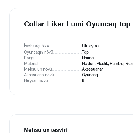
Collar Liker Lumi Oyuncaq top iş
Ukrayna
İstehsalçı ölkə
Oyuncaqın növü
Top
Rəng
Narıncı
Material
Neylon, Plastik, Pambıq, Rez
Məhsulun növü
Aksesuarlar
Aksesuarın növü
Oyuncaq
Heyvan növü
İt
Məhsulun təsviri