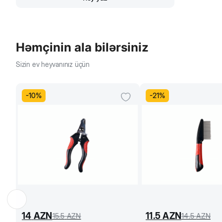
Həmçinin ala bilərsiniz
Sizin ev heyvanınız üçün
-
10
%
-
21
%
14
AZN
11.5
AZN
15.5
AZN
14.5
AZN