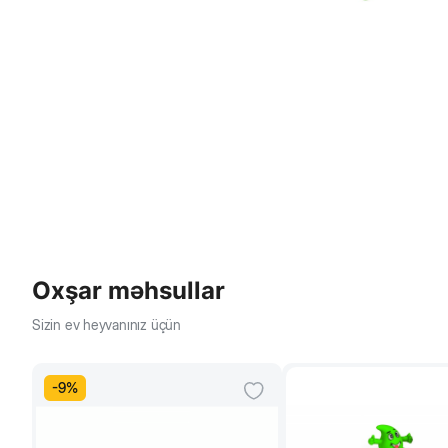
Oxşar məhsullar
Sizin ev heyvanınız üçün
-
9
%