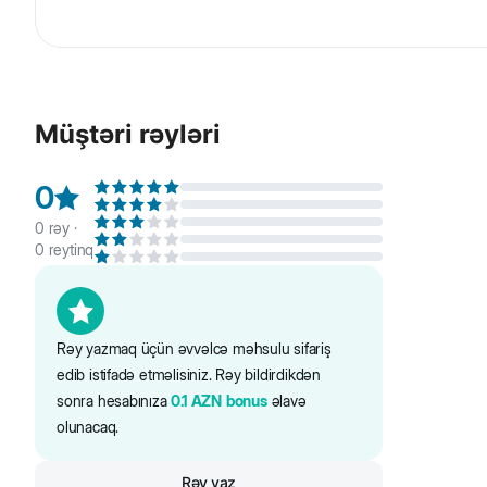
Collar Liker Lumi- işıq yığan ipli oyuncaq top. Qaranlıqda
Əlləriniz üçün təhlükəsizliyi təmin edir: sürüşməyən ipdən
dişləri üçün tamamilə təhlükəsizdir. Dartma oyunları üç
Müştəri rəyləri
İpin uzunluğu - 30 sm.
0
0
rəy ·
0
reytinq
Rəy yazmaq üçün əvvəlcə məhsulu sifariş
edib istifadə etməlisiniz. Rəy bildirdikdən
sonra hesabınıza
0.1
AZN
bonus
əlavə
olunacaq.
Rəy yaz