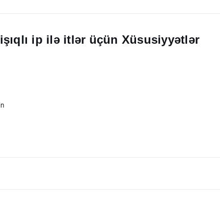
ıqlı ip ilə itlər üçün Xüsusiyyətlər
in