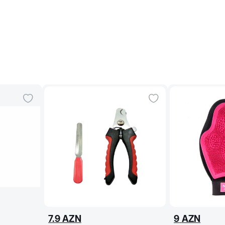
7.9
AZN
9
AZN