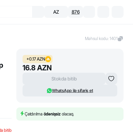
AZ
876
Məhsul kodu
:
1401
+
0.17
AZN
p
16.8
AZN
Stokda bitib
WhatsApp ilə sifariş et
Çatdırılma
ödənişsiz
olacaq.
a bitib