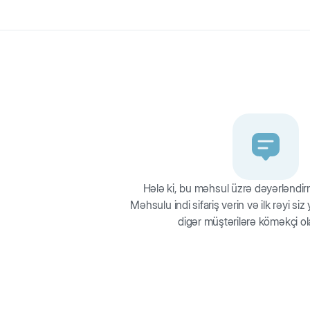
 parlayır və günün istənilən vaxtı itiniz ilə oynamaq üçün əladır. İşığı
 hazırlanmış rahat tutacaq əli kəsmir, əliniz və itin dişləri arasında e
ün tam uyğundur. Uzun məsafələrə atmaq asandır. Top zərərsizdir, yumş
Hələ ki, bu məhsul üzrə dəyərləndi
Məhsulu indi sifariş verin və ilk rəyi si
digər müştərilərə köməkçi ol