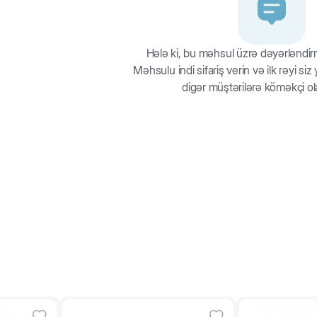
1,2-2,3
2 
Hələ ki, bu məhsul üzrə dəyərləndi
Məhsulu indi sifariş verin və ilk rəyi si
1,5-2,5
digər müştərilərə köməkçi ol
2 
2,5-4
3 -
3-5
3 -