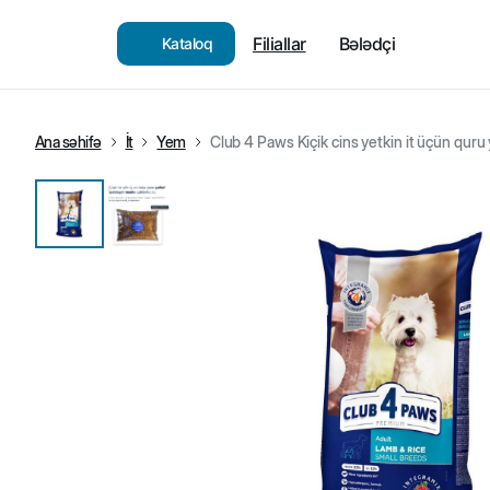
Filiallar
Bələdçi
Kataloq
Ana səhifə
İt
Yem
Club 4 Paws Kiçik cins yetkin it üçün quru 