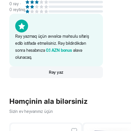
0
rəy ·
0
reytinq
3-4
4-6
Rəy yazmaq üçün əvvəlcə məhsulu sifariş
edib istifadə etməlisiniz. Rəy bildirdikdən
sonra hesabınıza
0.1
AZN
bonus
əlavə
6-9
olunacaq.
Rəy yaz
9-12
Həmçinin ala bilərsiniz
Sizin ev heyvanınız üçün