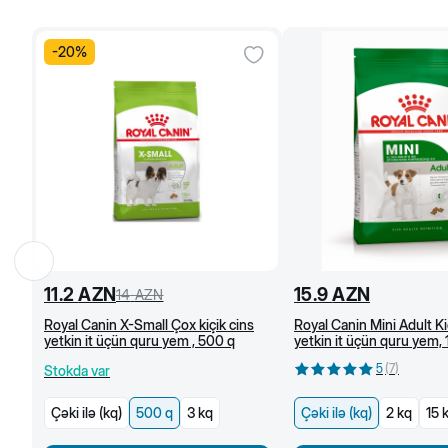
-
20
%
11.2
AZN
15.9
AZN
14
AZN
Royal Canin X-Small Çox kiçik cins
Royal Canin Mini Adult Ki
yetkin it üçün quru yem , 500 q
yetkin it üçün quru yem,
(kq)
5
(
7
)
Stokda var
Çəki ilə (kq)
500 q
3 kq
Çəki ilə (kq)
2 kq
15 