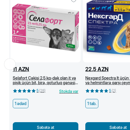
11
AZN
22.5
AZN
Selafort Çəkisi 2,5 kq-dək olan it və
Nexgard Spectra İt üçün 
pişik üçün bit, birə, qoturluq gənəsi
və helmintlərə qarşı çe
və helmintlərə qarşı damcı
tabletlər (3,5-7,5 kq)
5
(
28
)
5
(
2
)
Stokda var
1 ədəd
1 tab.
Səbətə at
Səbətə at