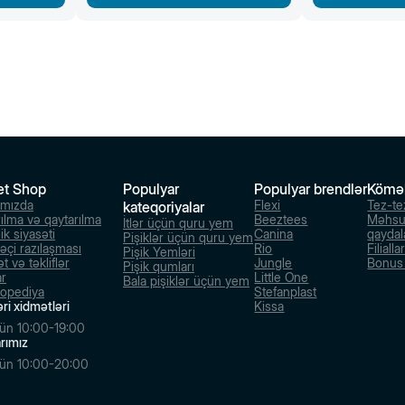
et Shop
Populyar
Populyar brendlər
Kömə
ımızda
Flexi
Tez-te
kateqoriyalar
rılma və qaytarılma
Beeztees
Məhsu
İtlər üçün quru yem
ik siyasəti
Canina
qaydal
Pişiklər üçün quru yem
dəçi razılaşması
Rio
Filialla
Pişik Yemləri
t və təkliflər
Jungle
Bonus s
Pişik qumları
ar
Little One
Bala pişiklər üçün yem
lopediya
Stefanplast
ri xidmətləri
Kissa
ün 10:00-19:00
larımız
ün 10:00-20:00