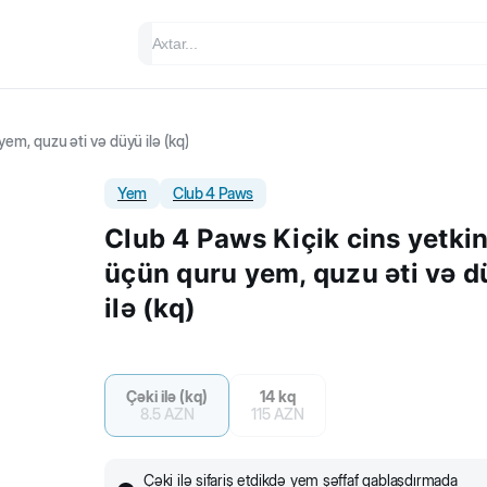
yem, quzu əti və düyü ilə (kq)
Yem
Club 4 Paws
Club 4 Paws Kiçik cins yetkin
üçün quru yem, quzu əti və 
ilə (kq)
Çəki ilə (kq)
14 kq
8.5
AZN
115
AZN
Çəki ilə sifariş etdikdə yem şəffaf qablaşdırmada