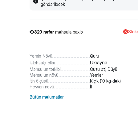
göndəriləcək
Stokd
329
nəfər
məhsula baxıb
19
nəfər
məhsulu alıb
329
nəfər
məhsula baxıb
Yemin Növü
Quru
Ukrayna
İstehsalçı ölkə
Məhsulun tərkibi
Quzu əti, Düyü
Məhsulun növü
Yemlər
İtin ölçüsü
Kiçik (10 kg-dək)
Heyvan növü
İt
Bütün məlumatlar