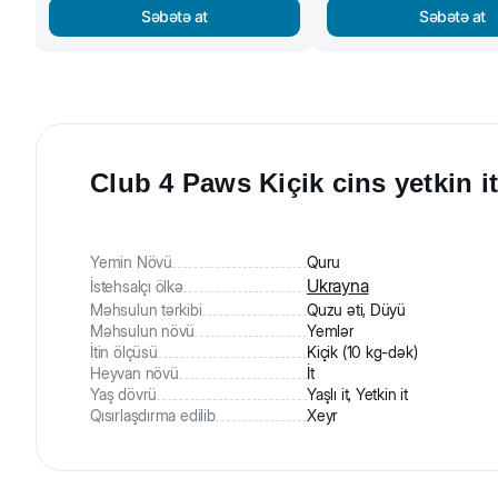
Səbətə at
Səbətə at
Club 4 Paws Kiçik cins yetkin i
Yemin Növü
Quru
Ukrayna
İstehsalçı ölkə
Məhsulun tərkibi
Quzu əti, Düyü
Məhsulun növü
Yemlər
İtin ölçüsü
Kiçik (10 kg-dək)
Heyvan növü
İt
Yaş dövrü
Yaşlı it, Yetkin it
Qısırlaşdırma edilib
Xeyr