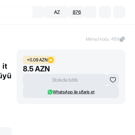
AZ
876
Məhsul kodu
:
4159
+
0.09
AZN
 it
8.5
AZN
düyü
Stokda bitib
WhatsApp ilə sifariş et