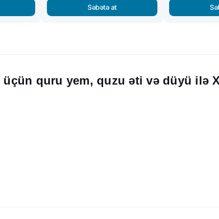
Səbətə at
Sə
t üçün quru yem, quzu əti və düyü ilə 