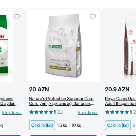
20
AZN
20.9
AZN
çik cins
Nature's Protection Superior Care
Royal Canin Gast
 10 aydan
Quru yem, kiçik cins ağ itlər üçün,
Adult İt üçün h
dənsiz, quzu əti ilə (kg)
baytarlıq pəhrizi
5
(
10
)
5
(
2
Stokda var
Stokda var
kq
Çəki ilə (kq)
1,5 kq
10 kq
Çəki ilə (kq)
2