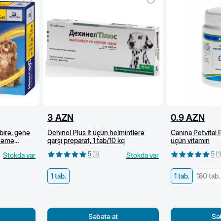
3
AZN
0.9
AZN
birə, gənə
Dehinel Plus İt üçün helmintlərə
Canina Petvital P
ynəmə
qarşı preparat, 1 tab/10 kq
üçün vitamin
5
(
3
)
5
(
1
Stokda var
Stokda var
1 tab.
1 tab.
180 tab.
Səbətə at
Sə