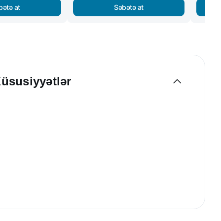
bətə at
Səbətə at
Xüsusiyyətlər