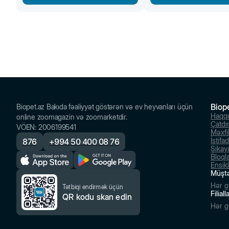
Biop
Biopet.az Bakıda fəaliyyət göstərən və ev heyvanları üçün
Haqq
online zoomagazin və zoomarketdir.
Çatdı
VÖEN
:
2006199541
Məxfil
İstifa
876
+
994 50 400 08 76
Şikayə
Bloql
Ensik
Müştə
Hər g
Tətbiqi endirmək üçün
Filial
QR kodu skan edin
Hər g