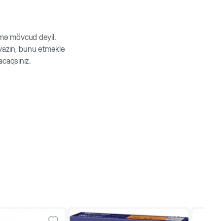
– 3 ½
rmə mövcud deyil.
z yazın, bunu etməklə
acaqsınız.
– 3 ½
 4
 4