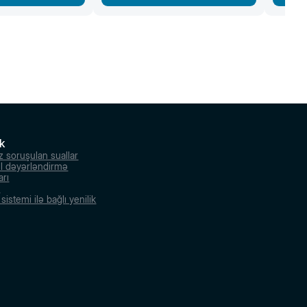
k
z soruşulan suallar
l dəyərləndirmə
arı
r
istemi ilə bağlı yenilik