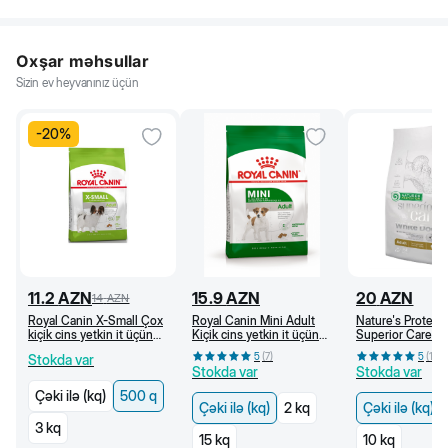
Oxşar məhsullar
Sizin ev heyvanınız üçün
-
20
%
11.2
AZN
15.9
AZN
20
AZN
14
AZN
Royal Canin X-Small Çox
Royal Canin Mini Adult
Nature's Protect
kiçik cins yetkin it üçün
Kiçik cins yetkin it üçün
Superior Care Q
quru yem , 500 q
quru yem, 10 aydan (kq)
kiçik cins ağ itlə
5
(
7
)
5
(
10
)
Stokda var
dənsiz, quzu əti i
Stokda var
Stokda var
Çəki ilə (kq)
500 q
Çəki ilə (kq)
2 kq
Çəki ilə (kq)
3 kq
15 kq
10 kq