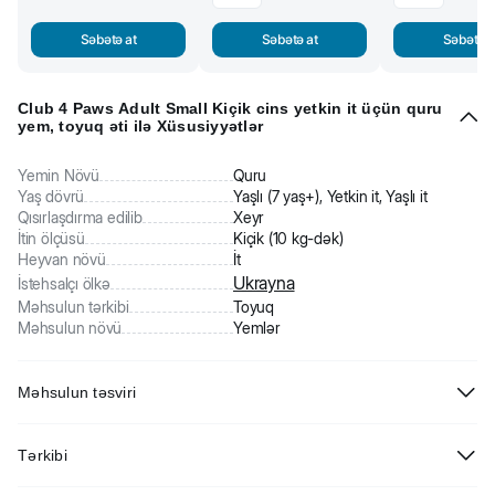
Səbətə at
Səbətə at
Səbətə a
Club 4 Paws Adult Small Kiçik cins yetkin it üçün quru
yem, toyuq əti ilə Xüsusiyyətlər
Yemin Növü
Quru
Yaş dövrü
Yaşlı (7 yaş+), Yetkin it, Yaşlı it
Qısırlaşdırma edilib
Xeyr
İtin ölçüsü
Kiçik (10 kg-dək)
Heyvan növü
İt
Ukrayna
İstehsalçı ölkə
Məhsulun tərkibi
Toyuq
Məhsulun növü
Yemlər
Məhsulun təsviri
Club 4 Paws Adult Small Kiçik cins yetkin it üçün quru yem, toyuq əti
Tərkibi
ilə. Tam balanslaşdırılmış rasionun tərkibində birinci yerdə ət vardıq,
yüksək toyuq tərkibli formul (29%) 10 kq-a qədər olan 1 yaşından