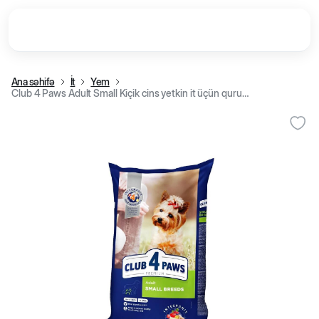
Ana səhifə
İt
Yem
Club 4 Paws Adult Small Kiçik cins yetkin it üçün quru yem, toyuq əti ilə (kq)