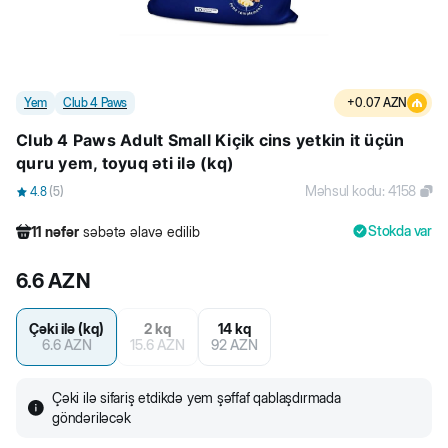
Yem
Club 4 Paws
+
0.07
AZN
Club 4 Paws Adult Small Kiçik cins yetkin it üçün
quru yem, toyuq əti ilə (kq)
Məhsul kodu
:
4158
4.8
(
5
)
Stokda var
11
nəfər
səbətə əlavə edilib
506
nəfər
məhsula baxıb
6.6
AZN
95
nəfər
məhsulu alıb
11
nəfər
səbətə əlavə edilib
Çəki ilə (kq)
2 kq
14 kq
6.6
AZN
15.6
AZN
92
AZN
Çəki ilə sifariş etdikdə yem şəffaf qablaşdırmada
göndəriləcək