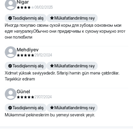
Nigar
08/02/2025
Təsdiqlənmiş alış
Mükafatlandırılmış rəy
Иногда покупаю своим сухой корм для зубов,в основном мои
едят натуралку.Обычно они придирчивы к сухому корму,но этот
они полюбили
Mehdiyev
29/12/2024
Təsdiqlənmiş alış
Mükafatlandırılmış rəy
Xidmət yüksək səviyyədədir. Sifarişi həmin gün mənə çatdırdılar.
Təşəkkür edirəm
Günel
21/07/2024
Təsdiqlənmiş alış
Mükafatlandırılmış rəy
Mükəmməl pekineslerim bu yemeyi severek yeyir.