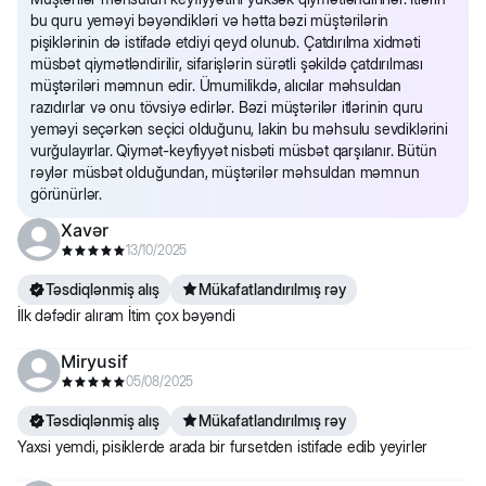
10
165
bu quru yeməyi bəyəndikləri və hətta bəzi müştərilərin
pişiklərinin də istifadə etdiyi qeyd olunub. Çatdırılma xidməti
müsbət qiymətləndirilir, sifarişlərin sürətli şəkildə çatdırılması
müştəriləri məmnun edir. Ümumilikdə, alıcılar məhsuldan
razıdırlar və onu tövsiyə edirlər. Bəzi müştərilər itlərinin quru
yeməyi seçərkən seçici olduğunu, lakin bu məhsulu sevdiklərini
vurğulayırlar. Qiymət-keyfiyyət nisbəti müsbət qarşılanır. Bütün
rəylər müsbət olduğundan, müştərilər məhsuldan məmnun
görünürlər.
Xavər
13/10/2025
Təsdiqlənmiş alış
Mükafatlandırılmış rəy
İlk dəfədir alıram İtim çox bəyəndi
Miryusif
05/08/2025
Təsdiqlənmiş alış
Mükafatlandırılmış rəy
Yaxsi yemdi, pisiklerde arada bir fursetden istifade edib yeyirler