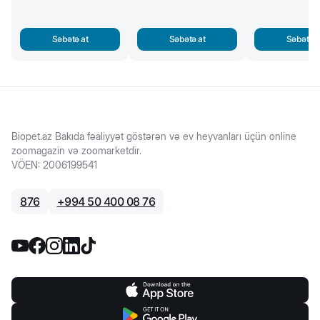
Səbətə at
Səbətə at
Səbətə a
Biopet.az Bakıda fəaliyyət göstərən və ev heyvanları üçün online
zoomagazin və zoomarketdir.
VÖEN
:
2006199541
876
+
994 50 400 08 76