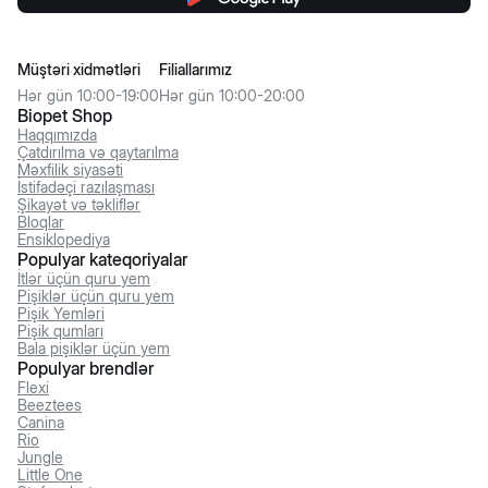
Müştəri xidmətləri
Filiallarımız
Hər gün 10:00-19:00
Hər gün 10:00-20:00
Biopet Shop
Haqqımızda
Çatdırılma və qaytarılma
Məxfilik siyasəti
İstifadəçi razılaşması
Şikayət və təkliflər
Bloqlar
Ensiklopediya
Populyar kateqoriyalar
İtlər üçün quru yem
Pişiklər üçün quru yem
Pişik Yemləri
Pişik qumları
Bala pişiklər üçün yem
Populyar brendlər
Flexi
Beeztees
Canina
Rio
Jungle
Little One