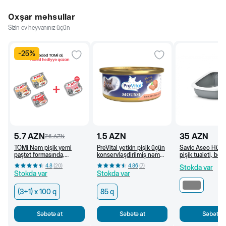
Oxşar məhsullar
Sizin ev heyvanınız üçün
-
25
%
5.7
AZN
1.5
AZN
35
AZN
7.6
AZN
TOMi Nəm pişik yemi
PreVital yetkin pişik üçün
Savic Aseo Hündü
paştet formasında,
konservləşdirilmiş nəm
pişik tualeti, boz
Hədiyyəli Assorti dəsti
yem, qızılbalıq ilə muss,
56x39x27,5 sm
4.8
(
20
)
4.86
(
7
)
Stokda var
(3+1)x100 g
85 q
Stokda var
Stokda var
(3+1) x 100 q
85 q
Səbətə at
Səbətə at
Səbətə a