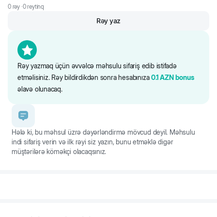
0
rəy ·
0
reytinq
Rəy yaz
Rəy yazmaq üçün əvvəlcə məhsulu sifariş edib istifadə
etməlisiniz. Rəy bildirdikdən sonra hesabınıza
0.1
AZN
bonus
əlavə olunacaq.
Hələ ki, bu məhsul üzrə dəyərləndirmə mövcud deyil. Məhsulu
indi sifariş verin və ilk rəyi siz yazın, bunu etməklə digər
müştərilərə köməkçi olacaqsınız.