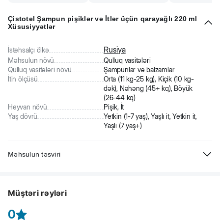
Çistotel Şampun pişiklər və İtlər üçün qarayağlı 220 ml
Xüsusiyyətlər
Rusiya
İstehsalçı ölkə
Məhsulun növü
Qulluq vasitələri
Qulluq vasitələri növü
Şampunlar və balzamlar
İtin ölçüsü
Orta (11 kg-25 kg), Kiçik (10 kg-
dək), Nəhəng (45+ kq), Böyük
(26-44 kq)
Heyvan növü
Pişik, İt
Yaş dövrü
Yetkin (1-7 yaş), Yaşlı it, Yetkin it,
Yaşlı (7 yaş+)
Məhsulun təsviri
Təbii qarayağlı universal şampun antiseptik və insektisid təsir
göstərir.
Müştəri rəyləri
0