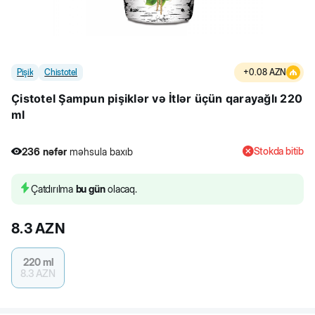
Pişik
Chistotel
+
0.08
AZN
Çistotel Şampun pişiklər və İtlər üçün qarayağlı 220
ml
Stokda bitib
236
nəfər
məhsula baxıb
2
nəfər
məhsulu alıb
236
nəfər
məhsula baxıb
Çatdırılma
bu gün
olacaq.
8.3
AZN
220 ml
8.3
AZN