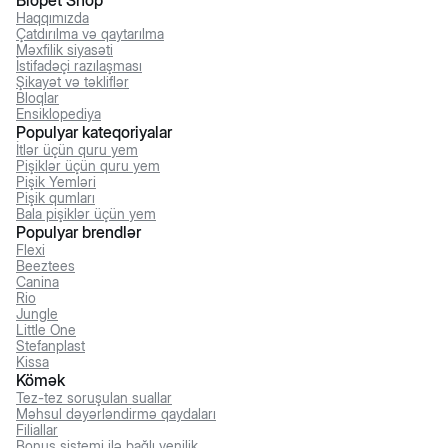
Biopet Shop
Haqqımızda
Çatdırılma və qaytarılma
Məxfilik siyasəti
İstifadəçi razılaşması
Şikayət və təkliflər
Bloqlar
Ensiklopediya
Populyar kateqoriyalar
İtlər üçün quru yem
Pişiklər üçün quru yem
Pişik Yemləri
Pişik qumları
Bala pişiklər üçün yem
Populyar brendlər
Flexi
Beeztees
Canina
Rio
Jungle
Little One
Stefanplast
Kissa
Kömək
Tez-tez soruşulan suallar
Məhsul dəyərləndirmə qaydaları
Filiallar
Bonus sistemi ilə bağlı yenilik