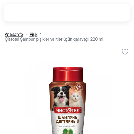
Ana səhifə
Pişik
Çistotel Şampun pişiklər və İtlər üçün qarayağlı 220 ml