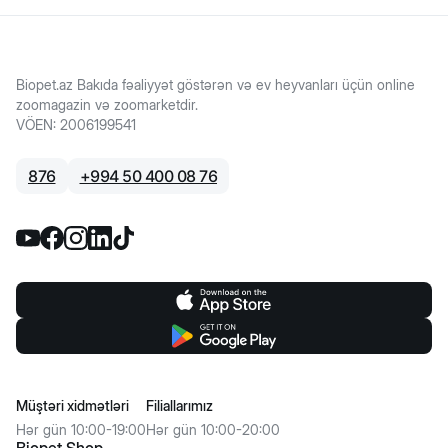
Biopet.az Bakıda fəaliyyət göstərən və ev heyvanları üçün online
zoomagazin və zoomarketdir.
VÖEN
:
2006199541
876
+
994 50 400 08 76
Müştəri xidmətləri
Filiallarımız
Hər gün 10:00-19:00
Hər gün 10:00-20:00