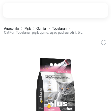
Ana səhifə
Pişik
Qumlar
Topalanan
CatFun Topalanan pişik qumu, uşaq pudrası ətirli, 5 L