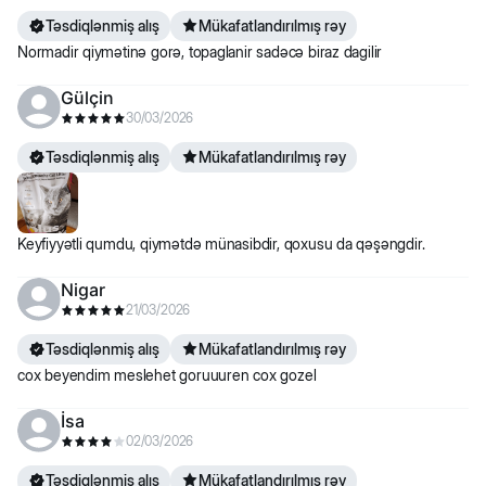
Təsdiqlənmiş alış
Mükafatlandırılmış rəy
Normadir qiymətinə gorə, topaglanir sadəcə biraz dagilir
Gülçin
30/03/2026
Təsdiqlənmiş alış
Mükafatlandırılmış rəy
Keyfiyyətli qumdu, qiymətdə münasibdir, qoxusu da qəşəngdir.
Nigar
21/03/2026
Təsdiqlənmiş alış
Mükafatlandırılmış rəy
cox beyendim meslehet goruuuren cox gozel
İsa
02/03/2026
Təsdiqlənmiş alış
Mükafatlandırılmış rəy