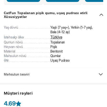
CatFun Topalanan pişik qumu, uşaq pudrası ətirli
Xüsusiyyətlər
Yaş dövrü
Yaşlı (7 yaş+), Yetkin (1-7 yaş),
Bala (4-12 ay)
Türkiyə
İstehsalçı ölkə
Qumun növü
Topalanan
Heyvan növü
Pişik
Material
Bentonit
Məhsulun növü
Qumlar
Ətir
Uşaq Pudrası
Məhsulun təsviri
CatFun Topalanan pişik qumu
(uşaq üçün səpmə tozunun
qoxusu ilə) bentonit materialından hazırlanan qumdur. Bentonit (gil)
Müştəri rəyləri
təhlükəsiz təbii material hesab olunur. O, pişiklərdə vəhşi təbiətdəki
təbii tualet yerləri ilə assosiasiya olunur. Buna görə də pişiklər bu
4.69
qum növünə adətən problemsiz alışırlar. CatFun pişik qumlarının özəl