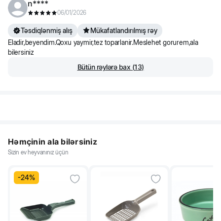
n****
06/01/2026
Təsdiqlənmiş alış
Mükafatlandırılmış rəy
Eladir,beyendim.Qoxu yaymir,tez toparlanir.Meslehet gorurem,ala
bilersiniz
Bütün rəylərə bax
(
13
)
Həmçinin ala bilərsiniz
Sizin ev heyvanınız üçün
-
24
%