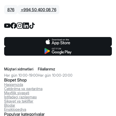
876
+
994 50 400 08 76
Müştəri xidmətləri
Filiallarımız
Hər gün 10:00-19:00
Hər gün 10:00-20:00
Biopet Shop
Haqqımızda
Çatdırılma və qaytarılma
Məxfilik siyasəti
İstifadəçi razılaşması
Şikayət və təkliflər
Bloqlar
Ensiklopediya
Populyar kateqoriyalar