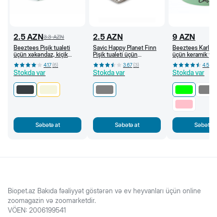
2.5
AZN
2.5
AZN
9
AZN
3.3
AZN
Beeztees Pişik tualeti
Savic Happy Planet Finn
Beeztees Karlie 
üçün xəkəndaz, kiçik
Pişik tualeti üçün
üçün keramik ye
dəlikli (Antrasit)
xəkəndaz, boz
250 ml (Yaşıl)
4.17
(
6
)
3.67
(
3
)
4.5
(
4
)
Stokda var
Stokda var
Stokda var
Səbətə at
Səbətə at
Səbətə a
Biopet.az Bakıda fəaliyyət göstərən və ev heyvanları üçün online
zoomagazin və zoomarketdir.
VÖEN
:
2006199541