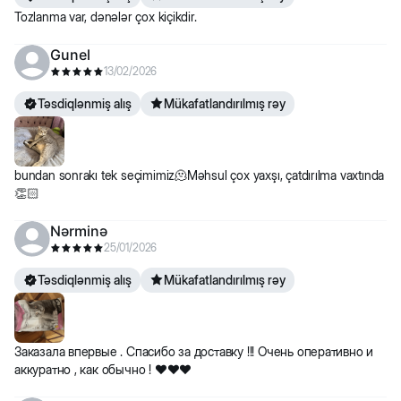
Tozlanma var, dənələr çox kiçikdir.
Gunel
13/02/2026
Təsdiqlənmiş alış
Mükafatlandırılmış rəy
bundan sonrakı tek seçimimiz🫠Məhsul çox yaxşı, çatdırılma vaxtında
👏🏻
Nərminə
25/01/2026
Təsdiqlənmiş alış
Mükafatlandırılmış rəy
Заказала впервые . Спасибо за доставку !!! Очень оперативно и
аккуратно , как обычно ! ❤️❤️❤️