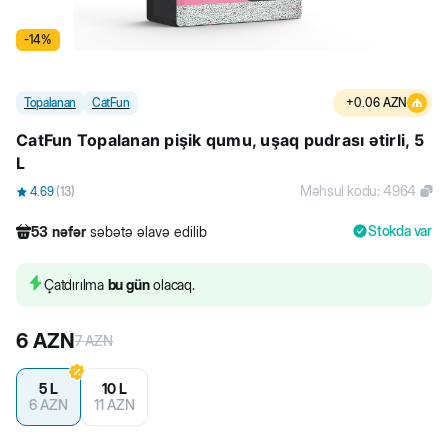
-
14
%
Topalanan
CatFun
+
0.06
AZN
CatFun Topalanan pişik qumu, uşaq pudrası ətirli, 5
L
Məhsul kodu
:
4964
4.69
(
13
)
Stokda var
53
nəfər
səbətə əlavə edilib
621
nəfər
məhsula baxıb
277
nəfər
məhsulu alıb
Çatdırılma
bu gün
olacaq.
53
nəfər
səbətə əlavə edilib
6
AZN
7
AZN
5 L
10 L
6
AZN
11
AZN