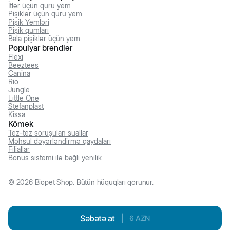
İtlər üçün quru yem
Pişiklər üçün quru yem
Pişik Yemləri
Pişik qumları
Bala pişiklər üçün yem
Populyar brendlər
Flexi
Beeztees
Canina
Rio
Jungle
Little One
Stefanplast
Kissa
Kömək
Tez-tez soruşulan suallar
Məhsul dəyərləndirmə qaydaları
Filiallar
Bonus sistemi ilə bağlı yenilik
©
2026
Biopet Shop. Bütün hüquqları qorunur.
Səbətə at
|
6
AZN