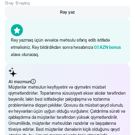
formulası bir sıra üstünlüklərə malikdir:
13
rəy ·
13
reytinq
- Rəngli qranullar tualetin təmizləməsini asanlaşdırır.
Rəy yaz
- Qranulların sürətli şəkildə topalanması vaxtınıza qənaət edir.
- Minimal tozlanma isə evin təmizlik və gigiyenasını təmin edəcək.
Sevimli dostunuzun pəncələri daha çirklənməyəcəklər.
Rəy yazmaq üçün əvvəlcə məhsulu sifariş edib istifadə
- Yuvarlaq qranullar pişiyin pəncələrini zədələmir.
etməlisiniz. Rəy bildirdikdən sonra hesabınıza
0.1
AZN
bonus
əlavə olunacaq.
Uşaq üçün səpmə tozunun zərif qoxusu nəinki pişik tualetinin
xoşagəlməz qoxularını neytrallaşdırır, həm də uşaqlığınızı xatırladan
qoxu ilə sizi bürüyəcək.
AI məzmun
Ümumi istifadə tövsiyələri:
Müştərilər məhsulun keyfiyyətini və qiymətini müsbət
qiymətləndirirlər. Toparlanma xüsusiyyəti əksər alıcılar tərəfindən
Qumun tam olaraq yenilənməsi 10-15 gündən bir həyata keçirilməlidir.
bəyənilir, lakin bəzi istifadəçilər palçıqlaşma və tozlanma
problemlərinə diqqət çəkiblər. Qoxusu da müsbət qeyd olunub,
Topaları, pişik tualetə getdikdən dərhal sonra xaric etmək lazımdır. Bu
ev heyvanları üçün uyğun olduğu vurğulanır. Çatdırılma sürəti və
zaman bir kiçik ovuc miqdarında qum tualetə əlavə olunmalıdır.
qablaşdırma da müştərilər tərəfindən yüksək qiymətləndirilir.
Vacibdir:
Unitaza tökülməsi tövsiyə edilmir (kanalizasiyanın
Ümumilikdə, müştərilər məhsuldan razıdırlar və başqalarına
tutulmasına səbəb ola bilər) .
tövsiyə edirlər. Bəzi müştərilər dənələrin kiçik olduğunu qeyd