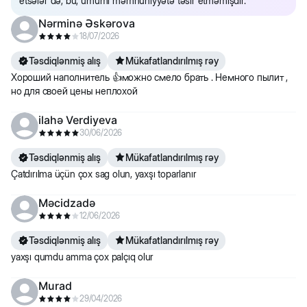
etsələr də, bu, ümumi məmnuniyyətə təsir etməmişdir.
Nərminə Əskərova
18/07/2026
Təsdiqlənmiş alış
Mükafatlandırılmış rəy
Хороший наполнитель 👍можно смело брать . Немного пылит ,
но для своей цены неплохой
ilahə Verdiyeva
30/06/2026
Təsdiqlənmiş alış
Mükafatlandırılmış rəy
Çatdırılma üçün çox sag olun, yaxşı toparlanır
Məcidzadə
12/06/2026
Təsdiqlənmiş alış
Mükafatlandırılmış rəy
yaxşı qumdu amma çox palçıq olur
Murad
29/04/2026