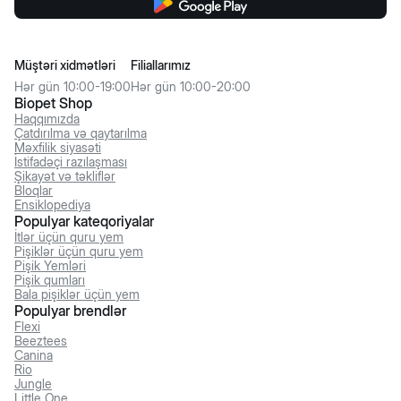
Müştəri xidmətləri
Filiallarımız
Hər gün 10:00-19:00
Hər gün 10:00-20:00
Biopet Shop
Haqqımızda
Çatdırılma və qaytarılma
Məxfilik siyasəti
İstifadəçi razılaşması
Şikayət və təkliflər
Bloqlar
Ensiklopediya
Populyar kateqoriyalar
İtlər üçün quru yem
Pişiklər üçün quru yem
Pişik Yemləri
Pişik qumları
Bala pişiklər üçün yem
Populyar brendlər
Flexi
Beeztees
Canina
Rio
Jungle
Little One