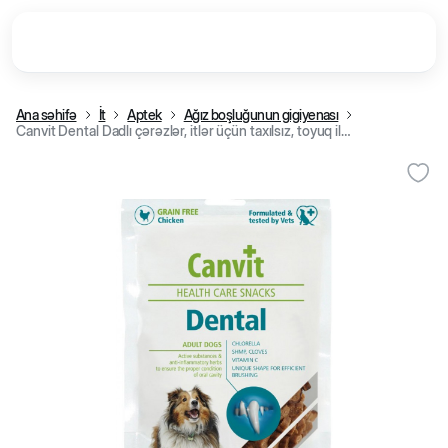
Ana səhifə
İt
Aptek
Ağız boşluğunun gigiyenası
Canvit Dental Dadlı çərəzlər, itlər üçün taxılsız, toyuq ilə 200 q