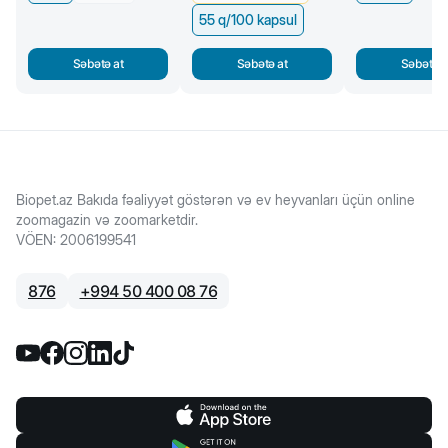
55 q/100 kapsul
Səbətə at
Səbətə at
Səbətə a
Biopet.az Bakıda fəaliyyət göstərən və ev heyvanları üçün online
zoomagazin və zoomarketdir.
VÖEN
:
2006199541
876
+
994 50 400 08 76