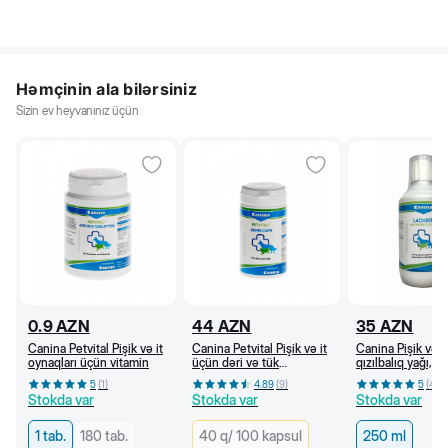
Həmçinin ala bilərsiniz
Sizin ev heyvanınız üçün
0.9
AZN
44
AZN
35
AZN
Canina Petvital Pişik və it
Canina Petvital Pişik və it
Canina Pişik və i
oynaqları üçün vitamin
üçün dəri və tük
qızılbalıq yağı, 2
problemlərində kapsul,
5
(
1
)
4.89
(
9
)
5
(
4
)
55 q/ 100 kapsul
Stokda var
Stokda var
Stokda var
1 tab.
180 tab.
40 q/ 100 kapsul
250 ml