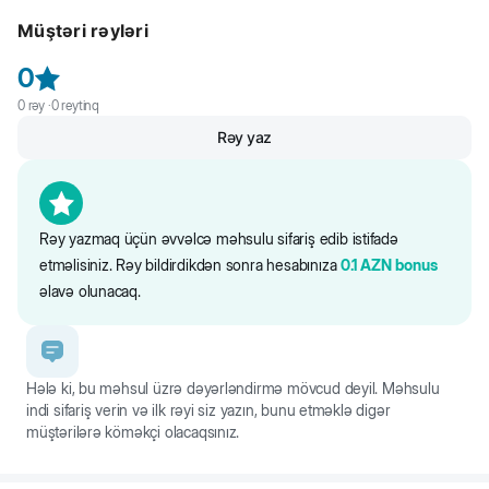
itməsinə səbəb olan və itlərdə tez-tez diş çəkilməsinə gətirən çox
Müştəri rəyləri
yayılmış problemdir. Yeganə təsirli diş baxımı diş ərpinin yaranmasının
azaldılmasına yönəlmiş profilaktikadır. Xlorella, mixək, omeqa-3
0
doymamış yağlı turşular, kollagen və heksametafosfat diş ərpini
azaldır, iltihabəleyhinə və antiseptik xüsusiyyətlərə malikdir və diş
0
rəy ·
0
reytinq
ətinin sağalmasına kömək edir.
Rəy yaz
Rəy yazmaq üçün əvvəlcə məhsulu sifariş edib istifadə
etməlisiniz. Rəy bildirdikdən sonra hesabınıza
0.1
AZN
bonus
əlavə olunacaq.
Hələ ki, bu məhsul üzrə dəyərləndirmə mövcud deyil. Məhsulu
indi sifariş verin və ilk rəyi siz yazın, bunu etməklə digər
müştərilərə köməkçi olacaqsınız.