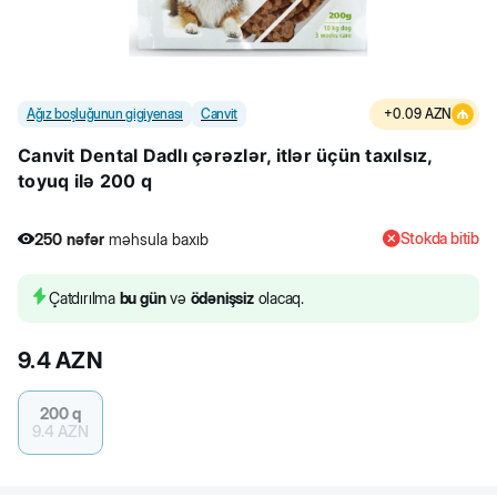
Ağız boşluğunun gigiyenası
Canvit
+
0.09
AZN
Canvit Dental Dadlı çərəzlər, itlər üçün taxılsız,
toyuq ilə 200 q
Stokda bitib
250
nəfər
məhsula baxıb
11
nəfər
məhsulu alıb
250
nəfər
məhsula baxıb
Çatdırılma
bu gün
və
ödənişsiz
olacaq.
9.4
AZN
200 q
9.4
AZN