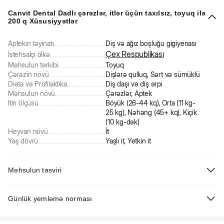
Canvit Dental Dadlı çərəzlər, itlər üçün taxılsız, toyuq ilə
200 q Xüsusiyyətlər
Aptekın təyinatı
Diş və ağız boşluğu gigiyenası
Çex Respublikası
İstehsalçı ölkə
Məhsulun tərkibi
Toyuq
Çərəzin növü
Dişlərə qulluq, Sərt və sümüklü
Dieta və Profilaktika
Diş daşı və diş ərpi
Məhsulun növü
Çərəzlər, Aptek
İtin ölçüsü
Böyük (26-44 kq), Orta (11 kg-
25 kg), Nəhəng (45+ kq), Kiçik
(10 kg-dək)
Heyvan növü
İt
Yaş dövrü
Yaşlı it, Yetkin it
Məhsulun təsviri
Canvit Dental Snack - sağlam dişlər və diş əti üçün toyuq, xlorella,
Günlük yemləmə norması
mixək, omeqa-3 doymamış yağlı turşular, kollagen və
heksametafosfat ilə dadlı çərəzlər. Diş daşı, diş ərpi və gingivit itlərdə
Hər 1 kq heyvan çəkisinə görə 1-2 kub.
ağız qoxusuna, diş ətinin qanamasına, ağrı və çeynəmə qabiliyyətinin