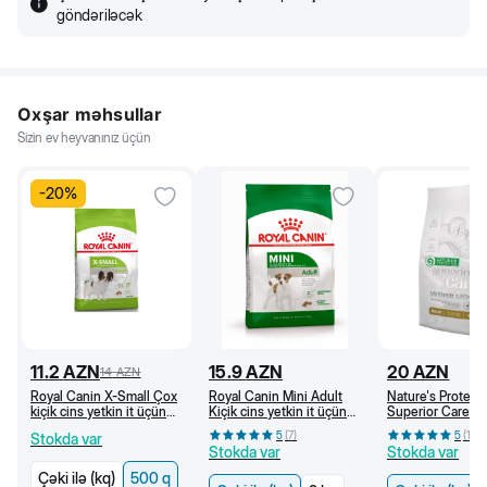
göndəriləcək
Oxşar məhsullar
Sizin ev heyvanınız üçün
-
20
%
11.2
AZN
15.9
AZN
20
AZN
14
AZN
Royal Canin X-Small Çox
Royal Canin Mini Adult
Nature's Protect
kiçik cins yetkin it üçün
Kiçik cins yetkin it üçün
Superior Care Q
quru yem , 500 q
quru yem, 10 aydan (kq)
kiçik cins ağ itlə
5
(
7
)
5
(
10
)
Stokda var
dənsiz, quzu əti i
Stokda var
Stokda var
Çəki ilə (kq)
500 q