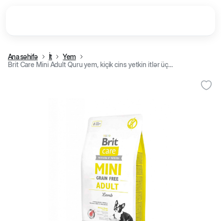
Ana səhifə
İt
Yem
Brit Care Mini Adult Quru yem, kiçik cins yetkin itlər üçün, dənsiz, quzu əti ilə (kq)