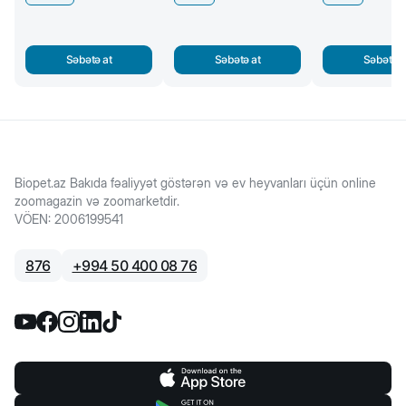
Səbətə at
Səbətə at
Səbətə a
Biopet.az Bakıda fəaliyyət göstərən və ev heyvanları üçün online
zoomagazin və zoomarketdir.
VÖEN
:
2006199541
876
+
994 50 400 08 76