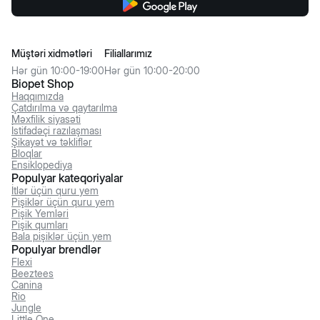
Müştəri xidmətləri
Filiallarımız
Hər gün 10:00-19:00
Hər gün 10:00-20:00
Biopet Shop
Haqqımızda
Çatdırılma və qaytarılma
Məxfilik siyasəti
İstifadəçi razılaşması
Şikayət və təkliflər
Bloqlar
Ensiklopediya
Populyar kateqoriyalar
İtlər üçün quru yem
Pişiklər üçün quru yem
Pişik Yemləri
Pişik qumları
Bala pişiklər üçün yem
Populyar brendlər
Flexi
Beeztees
Canina
Rio
Jungle
Little One