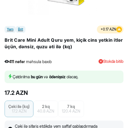
Yem
Brit
+
0.17
AZN
Brit Care Mini Adult Quru yem, kiçik cins yetkin itlər
üçün, dənsiz, quzu əti ilə (kq)
Stokda bitib
411
nəfər
məhsula baxıb
2
nəfər
məhsulu alıb
411
nəfər
məhsula baxıb
Çatdırılma
bu gün
və
ödənişsiz
olacaq.
17.2
AZN
Çəki ilə (kq)
2 kq
7 kq
17.2
AZN
40.8
AZN
120.4
AZN
Çəki ilə sifariş etdikdə yem şəffaf qablaşdırmada