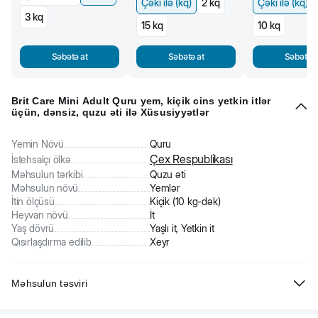
Çəki ilə (kq)
2 kq
Çəki ilə (kq)
3 kq
15 kq
10 kq
Səbətə at
Səbətə at
Səbətə a
Brit Care Mini Adult Quru yem, kiçik cins yetkin itlər
üçün, dənsiz, quzu əti ilə Xüsusiyyətlər
Yemin Növü
Quru
Çex Respublikası
İstehsalçı ölkə
Məhsulun tərkibi
Quzu əti
Məhsulun növü
Yemlər
İtin ölçüsü
Kiçik (10 kg-dək)
Heyvan növü
İt
Yaş dövrü
Yaşlı it, Yetkin it
Qısırlaşdırma edilib
Xeyr
Məhsulun təsviri
Brit Care Mini Adult - kiçik cins yetkin itlər üçün tam rasionlu quru