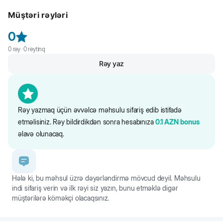
yem. Dənsiz hipoallergik formula.
Müştəri rəyləri
0
0
rəy ·
0
reytinq
Rəy yaz
Rəy yazmaq üçün əvvəlcə məhsulu sifariş edib istifadə
etməlisiniz. Rəy bildirdikdən sonra hesabınıza
0.1
AZN
bonus
əlavə olunacaq.
Hələ ki, bu məhsul üzrə dəyərləndirmə mövcud deyil. Məhsulu
indi sifariş verin və ilk rəyi siz yazın, bunu etməklə digər
müştərilərə köməkçi olacaqsınız.