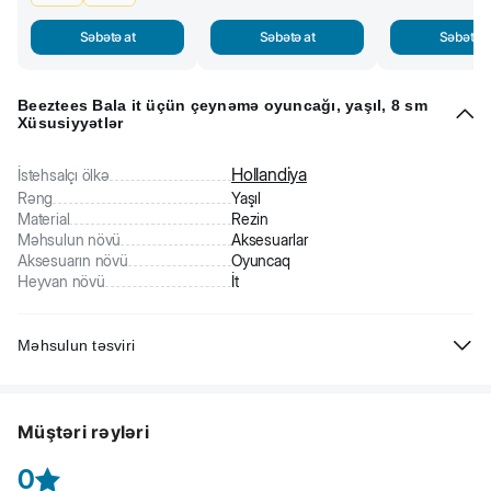
Səbətə at
Səbətə at
Səbətə a
Beeztees Bala it üçün çeynəmə oyuncağı, yaşıl, 8 sm
Xüsusiyyətlər
Hollandiya
İstehsalçı ölkə
Rəng
Yaşıl
Material
Rezin
Məhsulun növü
Aksesuarlar
Aksesuarın növü
Oyuncaq
Heyvan növü
İt
Məhsulun təsviri
Beeztees Bala it üçün çeynəmə oyuncağı. Bala it üçün çoxfunksiyalı
oyuncaq. Rezindən hazırlanıb. Çeyəmə diş ətində qan dövranını
Müştəri rəyləri
yaxşılaşdırır, diş ağrısını azaldır. Zərif vanil ətrinə malikdir.
0