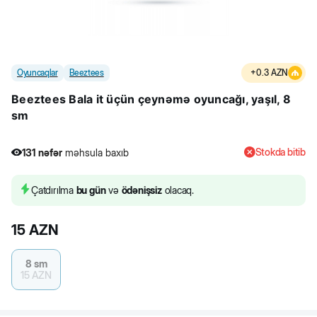
Oyuncaqlar
Beeztees
+
0.3
AZN
Beeztees Bala it üçün çeynəmə oyuncağı, yaşıl, 8
sm
Stokda bitib
131
nəfər
məhsula baxıb
2
nəfər
məhsulu alıb
131
nəfər
məhsula baxıb
Çatdırılma
bu gün
və
ödənişsiz
olacaq.
15
AZN
8 sm
15
AZN