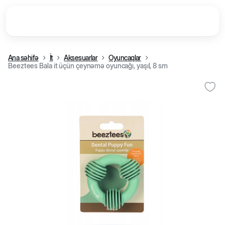
Ana səhifə
İt
Aksesuarlar
Oyuncaqlar
Beeztees Bala it üçün çeynəmə oyuncağı, yaşıl, 8 sm