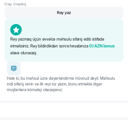
0
rəy ·
0
reytinq
Rəy yaz
Rəy yazmaq üçün əvvəlcə məhsulu sifariş edib istifadə
etməlisiniz. Rəy bildirdikdən sonra hesabınıza
0.1
AZN
bonus
əlavə olunacaq.
Hələ ki, bu məhsul üzrə dəyərləndirmə mövcud deyil. Məhsulu
indi sifariş verin və ilk rəyi siz yazın, bunu etməklə digər
müştərilərə köməkçi olacaqsınız.