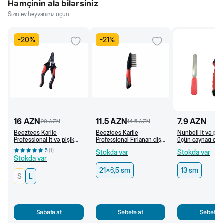
Həmçinin ala bilərsiniz
Sizin ev heyvanınız üçün
-
20
%
-
21
%
16
AZN
11.5
AZN
7.9
AZN
20
AZN
14.5
AZN
Beeztees Karlie
Beeztees Karlie
Nunbell it və pişi
Professional İt və pişik
Professional Fırlanan dişli
üçün caynaq qayç
üçün caynaq qayçısı (L)
daraq, 21 x 6,5 sm
5
(
1
)
Stokda var
Stokda var
Stokda var
21x6,5 sm
13 sm
S
L
Səbətə at
Səbətə at
Səbətə a