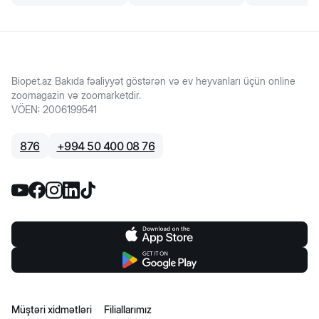
Biopet.az Bakıda fəaliyyət göstərən və ev heyvanları üçün online
zoomagazin və zoomarketdir.
VÖEN
:
2006199541
876
+
994 50 400 08 76
Müştəri xidmətləri
Filiallarımız