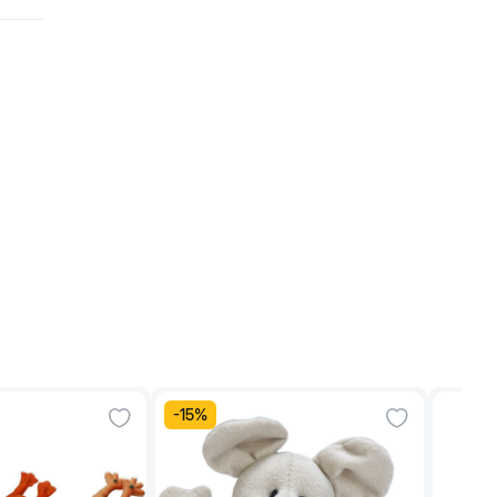
-
15
%