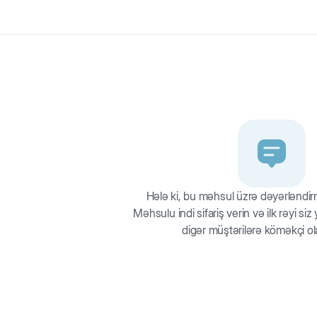
qdan hazırlanıb, topun materialı isə vinildir. Heyvan üçün zərərsizd
i masaj edir.
Hələ ki, bu məhsul üzrə dəyərləndi
Məhsulu indi sifariş verin və ilk rəyi si
digər müştərilərə köməkçi ol