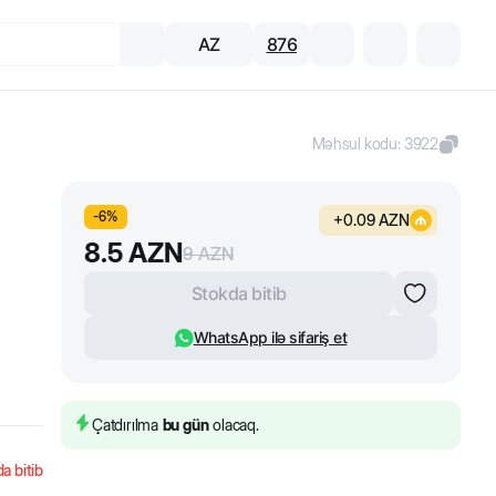
AZ
876
Məhsul kodu
:
3922
-
6
%
+
0.09
AZN
8.5
AZN
9
AZN
Stokda bitib
WhatsApp ilə sifariş et
Çatdırılma
bu gün
olacaq.
a bitib