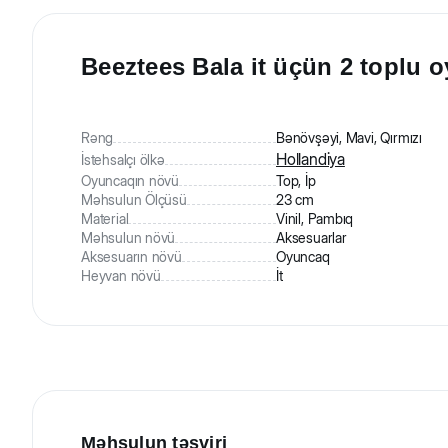
Beeztees Bala it üçün 2 toplu 
Rəng
Bənövşəyi, Mavi, Qırmızı
Hollandiya
İstehsalçı ölkə
Oyuncaqın növü
Top, İp
Məhsulun Ölçüsü
23 cm
Material
Vinil, Pambıq
Məhsulun növü
Aksesuarlar
Aksesuarın növü
Oyuncaq
Heyvan növü
İt
Məhsulun təsviri