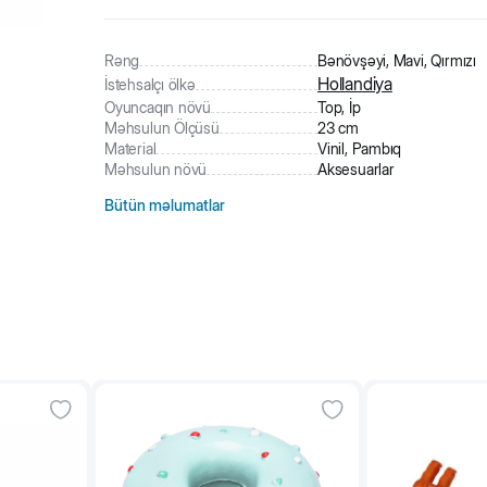
3
nəfər
məhsulu alıb
310
nəfər
məhsula baxıb
Rəng
Bənövşəyi, Mavi, Qırmızı
Hollandiya
İstehsalçı ölkə
Oyuncaqın növü
Top, İp
Məhsulun Ölçüsü
23 cm
Material
Vinil, Pambıq
Məhsulun növü
Aksesuarlar
Bütün məlumatlar