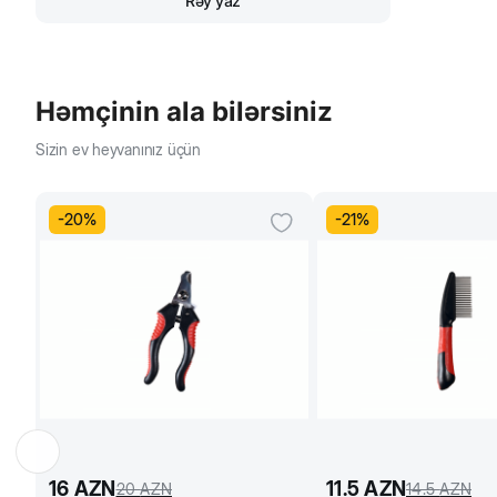
Rəy yaz
Həmçinin ala bilərsiniz
Sizin ev heyvanınız üçün
-
20
%
-
21
%
16
AZN
11.5
AZN
20
AZN
14.5
AZN