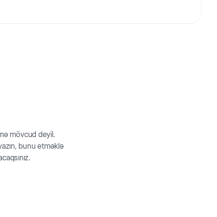
ir. İtin çeynəmə ehtiyaclarını mükəmməl şəkildə
rmə mövcud deyil.
z yazın, bunu etməklə
acaqsınız.