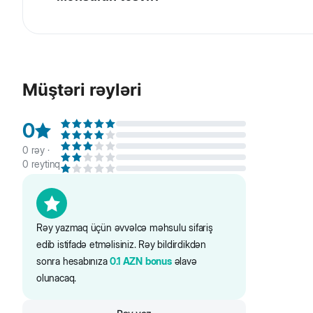
Beeztees Bala it üçün 2 toplu oyuncaq ip. Davamlı pambı
qarşılayır və eyni zamanda dişlərini təmizləyir və diş ətin
Müştəri rəyləri
0
0
rəy ·
0
reytinq
Rəy yazmaq üçün əvvəlcə məhsulu sifariş
edib istifadə etməlisiniz. Rəy bildirdikdən
sonra hesabınıza
0.1
AZN
bonus
əlavə
olunacaq.