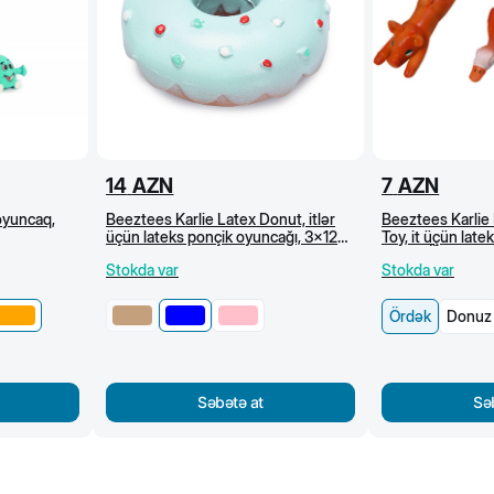
14
AZN
7
AZN
oyuncaq,
Beeztees Karlie Latex Donut, itlər
Beeztees Karlie
üçün lateks ponçik oyuncağı, 3x12
Toy, it üçün lat
sm, açıq mavi
13 sm, Ördək
Stokda var
Stokda var
Ördək
Donuz
Səbətə at
Sə