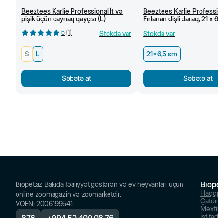
Beeztees Karlie Professional İt və
Beeztees Karlie Professi
pişik üçün caynaq qayçısı (L)
Fırlanan dişli daraq, 21 x 
5
(
1
)
Stokda var
Stokda var
S
L
21x6,5 sm
Səbətə at
Səbətə at
Biop
Biopet.az Bakıda fəaliyyət göstərən və ev heyvanları üçün
Haqq
online zoomagazin və zoomarketdir.
Çatdı
VÖEN
:
2006199541
Məxfil
İstifa
876
+
994 50 400 08 76