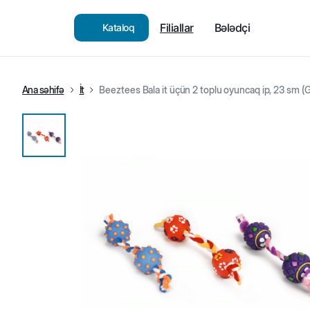
Filiallar
Bələdçi
Kataloq
Ana səhifə
İt
Beeztees Bala it üçün 2 toplu oyuncaq ip, 23 sm (