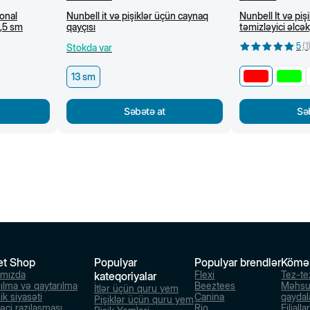
onal
Nunbell it və pişiklər üçün caynaq
Nunbell İt və piş
6,5 sm
qayçısı
təmizləyici əlcək
5
(
1
Stokda var
13 sm
Səbətə at
Sə
et Shop
Populyar
Populyar brendlər
Kömə
ımızda
Flexi
Tez-te
kateqoriyalar
rılma və qaytarılma
Beeztees
Məhsu
İtlər üçün quru yem
ik siyasəti
Canina
qaydal
Pişiklər üçün quru yem
dəçi razılaşması
Rio
Filialla