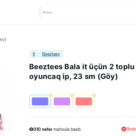
Göy)
İt
Beeztees
Beeztees Bala it üçün 2 toplu
oyuncaq ip, 23 sm (Göy)
Stokd
310
nəfər
məhsula baxıb