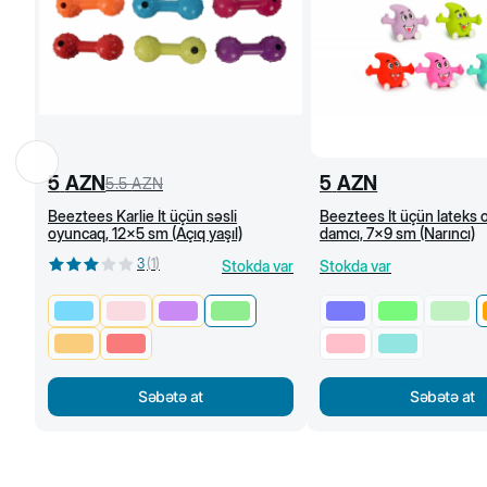
5
AZN
5
AZN
5.5
AZN
Beeztees Karlie İt üçün səsli
Beeztees İt üçün lateks 
oyuncaq, 12x5 sm (Açıq yaşıl)
damcı, 7x9 sm (Narıncı)
3
(
1
)
Stokda var
Stokda var
Səbətə at
Səbətə at