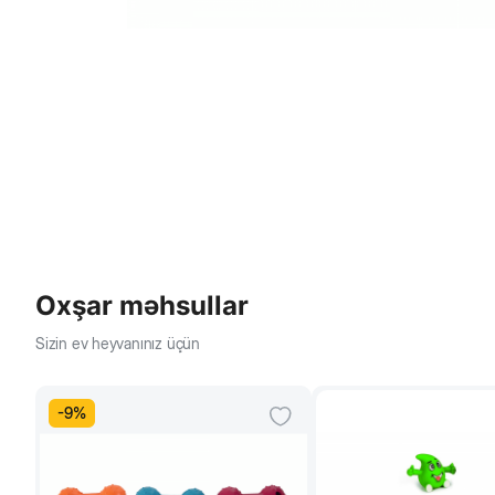
Oxşar məhsullar
Sizin ev heyvanınız üçün
-
9
%