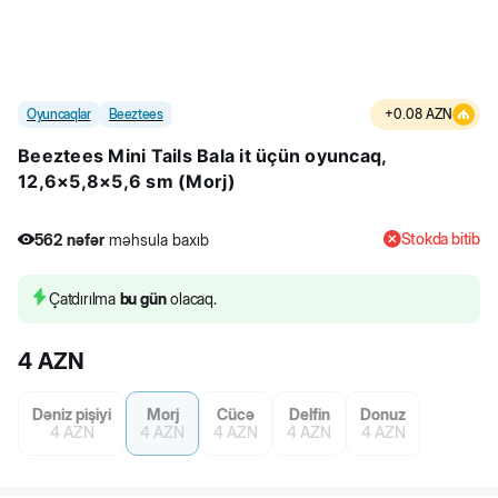
Oyuncaqlar
Beeztees
+
0.08
AZN
Beeztees Mini Tails Bala it üçün oyuncaq,
12,6×5,8×5,6 sm (Morj)
Stokda bitib
562
nəfər
məhsula baxıb
6
nəfər
məhsulu alıb
562
nəfər
məhsula baxıb
Çatdırılma
bu gün
olacaq.
4
AZN
Dəniz pişiyi
Morj
Cücə
Delfin
Donuz
4
AZN
4
AZN
4
AZN
4
AZN
4
AZN