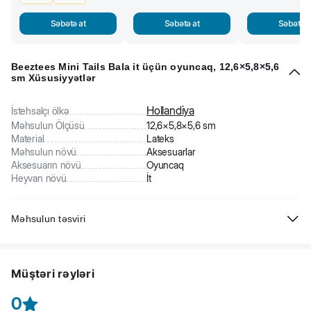
Səbətə at
Səbətə at
Səbətə a
Beeztees Mini Tails Bala it üçün oyuncaq, 12,6×5,8×5,6
sm Xüsusiyyətlər
Hollandiya
İstehsalçı ölkə
Məhsulun Ölçüsü
12,6×5,8×5,6 sm
Material
Lateks
Məhsulun növü
Aksesuarlar
Aksesuarın növü
Oyuncaq
Heyvan növü
İt
Məhsulun təsviri
Beeztees Mini Tails bala it üçün oyuncaq. Lateksdən hazırlanıb. Tütək
oyunu daha da əyləncəli edəcək.
Müştəri rəyləri
0