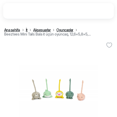
Ana səhifə
İt
Aksesuarlar
Oyuncaqlar
Beeztees Mini Tails Bala it üçün oyuncaq, 12,6×5,8×5,6 sm (Morj)