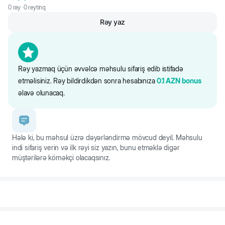
0
rəy ·
0
reytinq
Rəy yaz
Rəy yazmaq üçün əvvəlcə məhsulu sifariş edib istifadə
etməlisiniz. Rəy bildirdikdən sonra hesabınıza
0.1
AZN
bonus
əlavə olunacaq.
Hələ ki, bu məhsul üzrə dəyərləndirmə mövcud deyil. Məhsulu
indi sifariş verin və ilk rəyi siz yazın, bunu etməklə digər
müştərilərə köməkçi olacaqsınız.