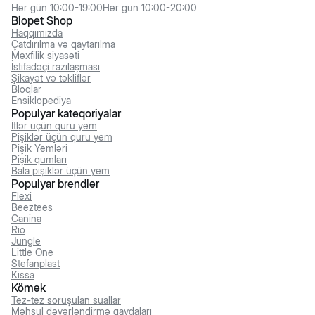
Hər gün 10:00-19:00
Hər gün 10:00-20:00
Biopet Shop
Haqqımızda
Çatdırılma və qaytarılma
Məxfilik siyasəti
İstifadəçi razılaşması
Şikayət və təkliflər
Bloqlar
Ensiklopediya
Populyar kateqoriyalar
İtlər üçün quru yem
Pişiklər üçün quru yem
Pişik Yemləri
Pişik qumları
Bala pişiklər üçün yem
Populyar brendlər
Flexi
Beeztees
Canina
Rio
Jungle
Little One
Stefanplast
Kissa
Kömək
Tez-tez soruşulan suallar
Məhsul dəyərləndirmə qaydaları