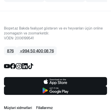
Biopet.az Bakıda fəaliyyət göstərən və ev heyvanları üçün online
zoomagazin və zoomarketdir.
VÖEN
:
2006199541
876
+
994 50 400 08 76
Müştəri xidmətləri
Filiallarımız