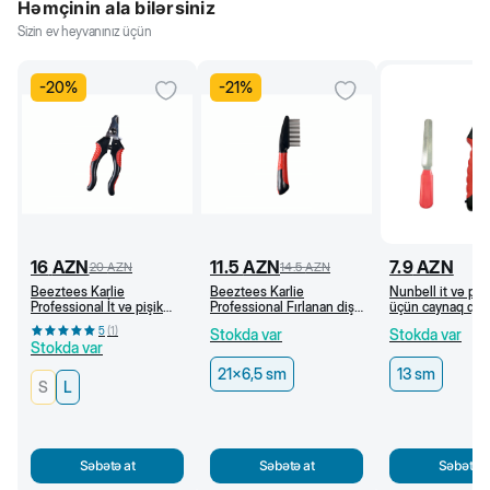
Həmçinin ala bilərsiniz
Sizin ev heyvanınız üçün
-
20
%
-
21
%
16
AZN
11.5
AZN
7.9
AZN
20
AZN
14.5
AZN
Beeztees Karlie
Beeztees Karlie
Nunbell it və pişi
Professional İt və pişik
Professional Fırlanan dişli
üçün caynaq qayç
üçün caynaq qayçısı (L)
daraq, 21 x 6,5 sm
5
(
1
)
Stokda var
Stokda var
Stokda var
21x6,5 sm
13 sm
S
L
Səbətə at
Səbətə at
Səbətə a