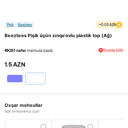
Pişik
Beeztees
+
0.03
AZN
Beeztees Pişik üçün zınqırovlu plastik top (Ağ)
Stokda bitib
281
nəfər
məhsula baxıb
3
nəfər
məhsulu alıb
1.5
AZN
281
nəfər
məhsula baxıb
Oxşar məhsullar
Sizin ev heyvanınız üçün