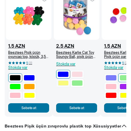
1.5
AZN
2.5
AZN
1.5
AZN
Beeztees Pişik üçün
Beeztees Karlie Cat Toy
Beeztees Karlie
oyuncaq top, köpük, 3,5
Spungy Ball, pişik üçün
Pişik üçün parıltıl
sm (Qara)
süngər top, 4 sm, Göy
oyuncaq top, 3,7
5
(
3
)
5
(
2
)
Stokda var
(Açıq yaşıl)
Stokda var
Stokda var
Səbətə at
Səbətə at
Səbətə a
Beeztees Pişik üçün zınqırovlu plastik top Xüsusiyyətlər