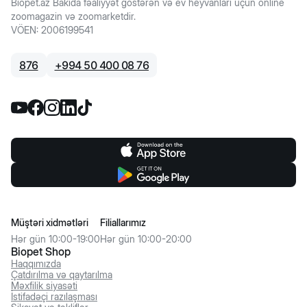
Biopet.az Bakıda fəaliyyət göstərən və ev heyvanları üçün online
zoomagazin və zoomarketdir.
VÖEN
:
2006199541
876
+
994 50 400 08 76
Müştəri xidmətləri
Filiallarımız
Hər gün 10:00-19:00
Hər gün 10:00-20:00
Biopet Shop
Haqqımızda
Çatdırılma və qaytarılma
Məxfilik siyasəti
İstifadəçi razılaşması