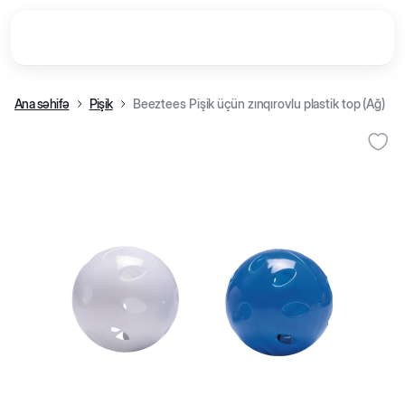
Ana səhifə
Pişik
Beeztees Pişik üçün zınqırovlu plastik top (Ağ)