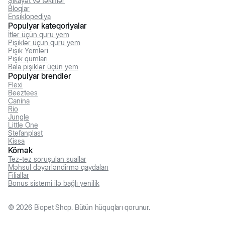
Şikayət və təkliflər
Bloqlar
Ensiklopediya
Populyar kateqoriyalar
İtlər üçün quru yem
Pişiklər üçün quru yem
Pişik Yemləri
Pişik qumları
Bala pişiklər üçün yem
Populyar brendlər
Flexi
Beeztees
Canina
Rio
Jungle
Little One
Stefanplast
Kissa
Kömək
Tez-tez soruşulan suallar
Məhsul dəyərləndirmə qaydaları
Filiallar
Bonus sistemi ilə bağlı yenilik
©
2026
Biopet Shop. Bütün hüquqları qorunur.