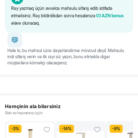
Rəy yazmaq üçün əvvəlcə məhsulu sifariş edib istifadə
etməlisiniz. Rəy bildirdikdən sonra hesabınıza
0.1
AZN
bonus
əlavə olunacaq.
Hələ ki, bu məhsul üzrə dəyərləndirmə mövcud deyil. Məhsulu
indi sifariş verin və ilk rəyi siz yazın, bunu etməklə digər
müştərilərə köməkçi olacaqsınız.
Həmçinin ala bilərsiniz
Sizin ev heyvanınız üçün
-
3
%
-
14
%
-
9
%