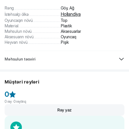
Rəng
Göy, Ağ
Hollandiya
İstehsalçı ölkə
Oyuncaqın növü
Top
Material
Plastik
Məhsulun növü
Aksesuarlar
Aksesuarın növü
Oyuncaq
Heyvan növü
Pişik
Məhsulun təsviri
Beeztees Pişik üçün zınqırovlu top. Yüksək keyfiyyətli plastikdən
hazırlanıb. Heyvanlar üçün tam zərərsizdir. Zınqırovlu plastik top aktiv
Müştəri rəyləri
oyunları sevən pişiklər tərəfindən mütləq bəyəniləcəkdir. Əyləncəli
top balaca dostunuzun asudə vaxtına rəng qatacaqdır. Pişiyiniz
0
sevərək oynayacaq və topu yerdə yuvarladacaqdır.
0
rəy ·
0
reytinq
Rəy yaz