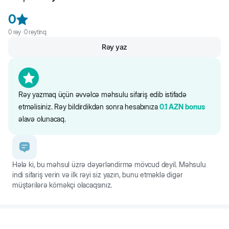
0
0
rəy ·
0
reytinq
Rəy yaz
Rəy yazmaq üçün əvvəlcə məhsulu sifariş edib istifadə
etməlisiniz. Rəy bildirdikdən sonra hesabınıza
0.1
AZN
bonus
əlavə olunacaq.
Hələ ki, bu məhsul üzrə dəyərləndirmə mövcud deyil. Məhsulu
indi sifariş verin və ilk rəyi siz yazın, bunu etməklə digər
müştərilərə köməkçi olacaqsınız.