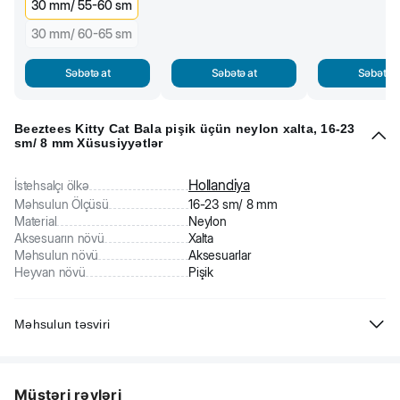
30 mm/ 55-60 sm
30 mm/ 60-65 sm
Səbətə at
Səbətə at
Səbətə a
Beeztees Kitty Cat Bala pişik üçün neylon xalta, 16-23
sm/ 8 mm Xüsusiyyətlər
Hollandiya
İstehsalçı ölkə
Məhsulun Ölçüsü
16-23 sm/ 8 mm
Material
Neylon
Aksesuarın növü
Xalta
Məhsulun növü
Aksesuarlar
Heyvan növü
Pişik
Məhsulun təsviri
Beeztees Kitty Cat bala pişik üçün xalta. Davamlı neylondan
hazırlanıb. Rahat fasteks-toqqası vardır. Print ilə bəzədilib. Kiçik
Müştəri rəyləri
zınqırov sayəsində ev heyvanınızı itirməyəcəksiniz.