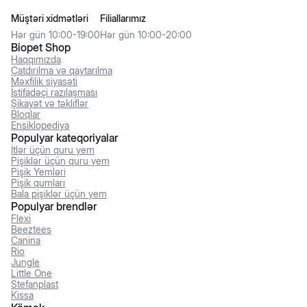
Müştəri xidmətləri
Filiallarımız
Hər gün 10:00-19:00
Hər gün 10:00-20:00
Biopet Shop
Haqqımızda
Çatdırılma və qaytarılma
Məxfilik siyasəti
İstifadəçi razılaşması
Şikayət və təkliflər
Bloqlar
Ensiklopediya
Populyar kateqoriyalar
İtlər üçün quru yem
Pişiklər üçün quru yem
Pişik Yemləri
Pişik qumları
Bala pişiklər üçün yem
Populyar brendlər
Flexi
Beeztees
Canina
Rio
Jungle
Little One
Stefanplast
Kissa