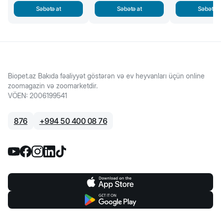
Səbətə at
Səbətə at
Səbətə a
Biopet.az Bakıda fəaliyyət göstərən və ev heyvanları üçün online
zoomagazin və zoomarketdir.
VÖEN
:
2006199541
876
+
994 50 400 08 76