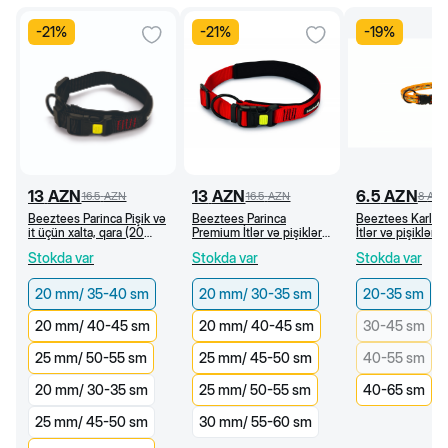
-
21
%
-
21
%
-
19
%
13
AZN
13
AZN
6.5
AZN
16.5
AZN
16.5
AZN
8
AZ
Beeztees Parinca Pişik və
Beeztees Parinca
Beeztees Karlie
it üçün xalta, qara (20
Premium İtlər və pişiklər
İtlər və pişiklər 
mm/35-40 sm)
üçün xalta, qırmızı (20
neylon xalta, naxı
Stokda var
Stokda var
Stokda var
mm/30-35 sm)
narıncı (20-35 c
20 mm/ 35-40 sm
20 mm/ 30-35 sm
20-35 sm
20 mm/ 40-45 sm
20 mm/ 40-45 sm
30-45 sm
25 mm/ 50-55 sm
25 mm/ 45-50 sm
40-55 sm
20 mm/ 30-35 sm
25 mm/ 50-55 sm
40-65 sm
25 mm/ 45-50 sm
30 mm/ 55-60 sm