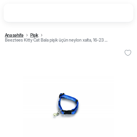
Ana səhifə
Pişik
Beeztees Kitty Cat Bala pişik üçün neylon xalta, 16-23 sm/ 8 mm (Göy)