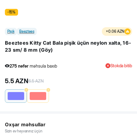
-
15
%
Pişik
Beeztees
+
0.06
AZN
Beeztees Kitty Cat Bala pişik üçün neylon xalta, 16-
23 sm/ 8 mm (Göy)
Stokda bitib
275
nəfər
məhsula baxıb
3
nəfər
məhsulu alıb
5.5
AZN
275
nəfər
məhsula baxıb
6.5
AZN
Oxşar məhsullar
Sizin ev heyvanınız üçün