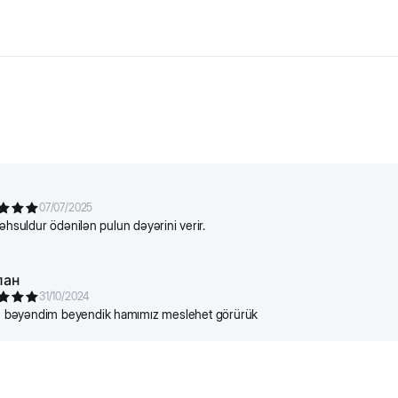
daraq. Bir tərəfi - dərini qorumaq üçün yuvarlaq uclu metal qıllar, di
 Heyvanın tükünü çirkdən təmizləyir. Bakteriyaların artmasının qarşı
07/07/2025
məhsuldur ödənilən pulun dəyərini verir.
лан
31/10/2024
 bəyəndim beyendik hamımız meslehet görürük