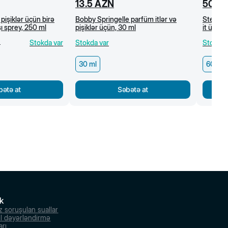
13.5
AZN
50
A
 pişiklər üçün birə
Bobby Springelle parfüm itlər və
Stefanp
ı sprey, 250 ml
pişiklər üçün, 30 ml
it üçün g
60x40
)
Stokda var
Stokda var
Stokda 
30 ml
60x40
bətə at
Səbətə at
k
z soruşulan suallar
l dəyərləndirmə
arı