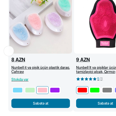
8
AZN
9
AZN
Nunbell it və pişik üçün plastik daraq,
Nunbell İt və pişiklər üçü
Çəhrayı
təmizləyici əlcək, Qırmızı
5
(
1
)
Stokda var
Səbətə at
Səbətə at