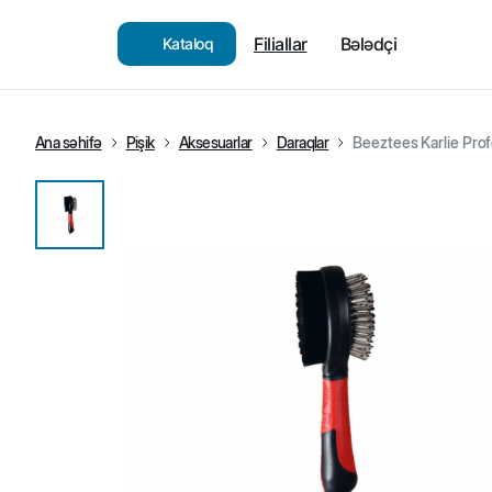
Filiallar
Bələdçi
Kataloq
Ana səhifə
Pişik
Aksesuarlar
Daraqlar
Beeztees Karlie Profe