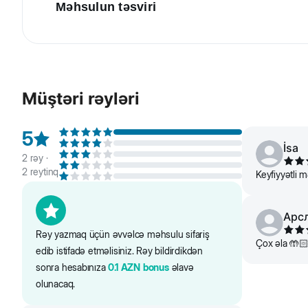
Məhsulun təsviri
Beeztees Karlie Professional İt və pişik üçün ikitərəfli 
qıllardan ibarətdir. Uzun və qısa tüklər üçün uyğundur.
vasitə ilə yuyun və təbii şəkildə qurudun.
Müştəri rəyləri
5
İsa
2
rəy ·
2
reytinq
Keyfiyyətli 
Арс
Rəy yazmaq üçün əvvəlcə məhsulu sifariş
Çox əla 🤲
edib istifadə etməlisiniz. Rəy bildirdikdən
sonra hesabınıza
0.1
AZN
bonus
əlavə
olunacaq.