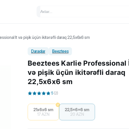
ssional İt və pişik üçün ikitərəfli daraq 22,5x6x6 sm
Daraqlar
Beeztees
Beeztees Karlie Professional 
və pişik üçün ikitərəfli daraq
22,5x6x6 sm
5
(
2
)
21х6х6 sm
22,5x6x6 sm
17
AZN
20
AZN