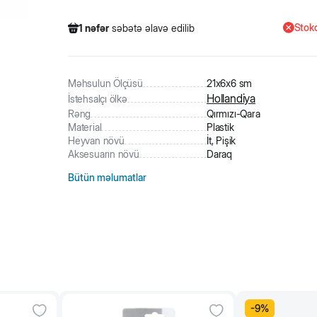
Stokd
1
nəfər
səbətə əlavə edilib
339
nəfər
məhsula baxıb
10
nəfər
məhsulu alıb
1
nəfər
səbətə əlavə edilib
Məhsulun Ölçüsü
21х6х6 sm
Hollandiya
İstehsalçı ölkə
Rəng
Qırmızı-Qara
Material
Plastik
Heyvan növü
İt, Pişik
Aksesuarın növü
Daraq
Bütün məlumatlar
-
9
%