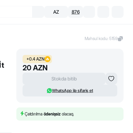
AZ
876
Məhsul kodu
:
5159
+
0.4
AZN
İt
20
AZN
Stokda bitib
WhatsApp ilə sifariş et
Çatdırılma
ödənişsiz
olacaq.