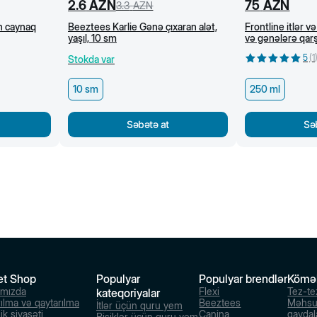
2.6
AZN
75
AZN
3.3
AZN
ün caynaq
Beeztees Karlie Gənə çıxaran alət,
Frontline itlər və
yaşıl, 10 sm
və gənələrə qarş
5
(
1
Stokda var
10 sm
250 ml
Səbətə at
Sə
et Shop
Populyar
Populyar brendlər
Kömə
ımızda
Flexi
Tez-te
kateqoriyalar
rılma və qaytarılma
Beeztees
Məhsu
İtlər üçün quru yem
ik siyasəti
Canina
qaydal
Pişiklər üçün quru yem