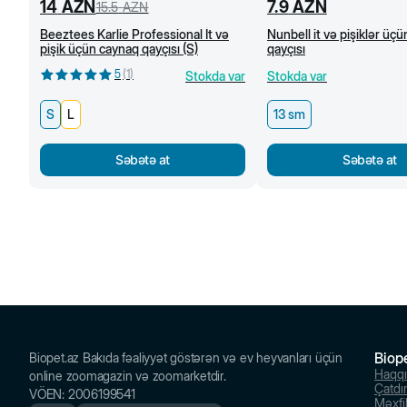
14
AZN
7.9
AZN
15.5
AZN
Beeztees Karlie Professional İt və
Nunbell it və pişiklər üç
pişik üçün caynaq qayçısı (S)
qayçısı
5
(
1
)
Stokda var
Stokda var
S
L
13 sm
Səbətə at
Səbətə at
Biop
Biopet.az Bakıda fəaliyyət göstərən və ev heyvanları üçün
Haqq
online zoomagazin və zoomarketdir.
Çatdı
VÖEN
:
2006199541
Məxfil