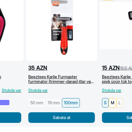
35
AZN
15
AZN
16.5
A
n
Beeztees Karlie Furmaster
Beeztees Karlie 
furminator (trimmer-daraq) itlər və
pişik üçün tük to
pişiklər üçün, 100 mm
Stokda var
Stokda var
Stokda var
50 mm
76 mm
100mm
S
M
L
Səbətə at
Sə