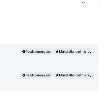
gər tərəfi isə tük örtüyünə parıltı vermək üçün yumşaq
sını almaq üçün darağı müntəzəm olaraq su və antiseptik
Təsdiqlənmiş alış
Mükafatlandırılmış rəy
Təsdiqlənmiş alış
Mükafatlandırılmış rəy