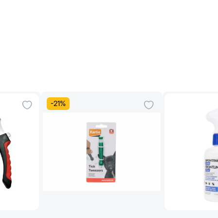
-
21
%