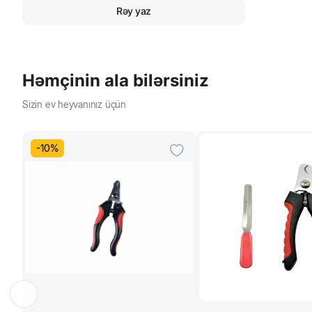
Rəy yaz
Həmçinin ala bilərsiniz
Sizin ev heyvanınız üçün
-
10
%