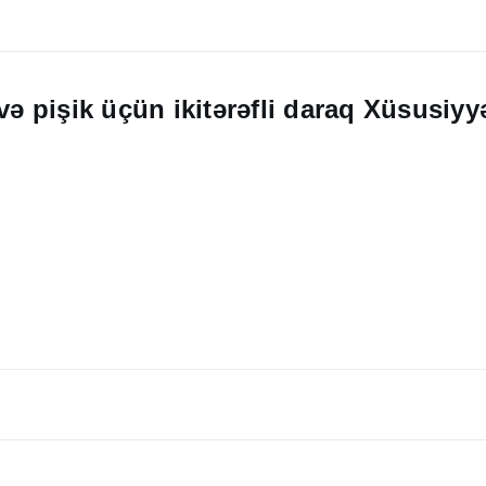
və pişik üçün ikitərəfli daraq Xüsusiyyə