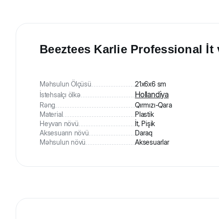
Beeztees Karlie Professional İt 
Məhsulun Ölçüsü
21х6х6 sm
Hollandiya
İstehsalçı ölkə
Rəng
Qırmızı-Qara
Material
Plastik
Heyvan növü
İt, Pişik
Aksesuarın növü
Daraq
Məhsulun növü
Aksesuarlar