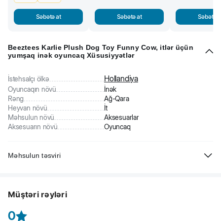
Səbətə at
Səbətə at
Səbətə a
Beeztees Karlie Plush Dog Toy Funny Cow, itlər üçün
yumşaq inək oyuncaq Xüsusiyyətlər
Hollandiya
İstehsalçı ölkə
Oyuncaqın növü
İnək
Rəng
Ağ-Qara
Heyvan növü
İt
Məhsulun növü
Aksesuarlar
Aksesuarın növü
Oyuncaq
Məhsulun təsviri
Beeztees Karlie Plush Dog Toy Funny Cow, itlər üçün yumşaq inək
oyuncaq
ev heyvanınız sevimli əyləncəsinə çevriləcək. Oyuncağın
Müştəri rəyləri
üstünlükləri:
- it tək qalıb darıxarsa, onu əyləndirir
0