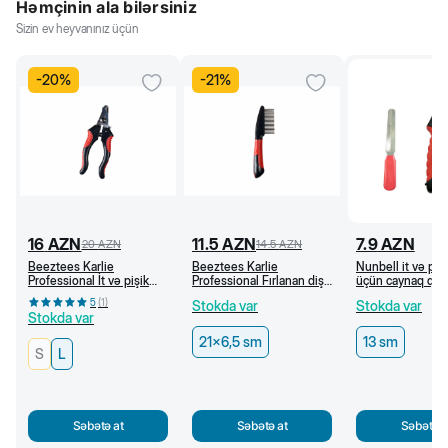
Həmçinin ala bilərsiniz
Sizin ev heyvanınız üçün
-
20
%
-
21
%
16
AZN
11.5
AZN
7.9
AZN
20
AZN
14.5
AZN
Beeztees Karlie
Beeztees Karlie
Nunbell it və pişi
Professional İt və pişik
Professional Fırlanan dişli
üçün caynaq qayç
üçün caynaq qayçısı (L)
daraq, 21 x 6,5 sm
5
(
1
)
Stokda var
Stokda var
Stokda var
21x6,5 sm
13 sm
S
L
Səbətə at
Səbətə at
Səbətə a