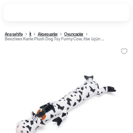
Ana səhifə
İt
Aksesuarlar
Oyuncaqlar
Beeztees Karlie Plush Dog Toy Funny Cow, itlər üçün yumşaq inək oyuncaq, 55 sm