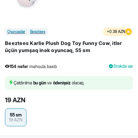
Oyuncaqlar
Beeztees
+
0.38
AZN
Beeztees Karlie Plush Dog Toy Funny Cow, itlər
üçün yumşaq inək oyuncaq, 55 sm
Stokda var
154
nəfər
məhsula baxıb
Çatdırılma
bu gün
və
ödənişsiz
olacaq.
19
AZN
55 sm
19
AZN