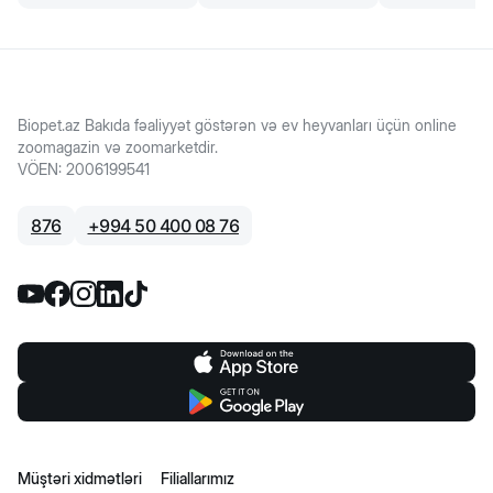
Biopet.az Bakıda fəaliyyət göstərən və ev heyvanları üçün online
zoomagazin və zoomarketdir.
VÖEN
:
2006199541
876
+
994 50 400 08 76
Müştəri xidmətləri
Filiallarımız