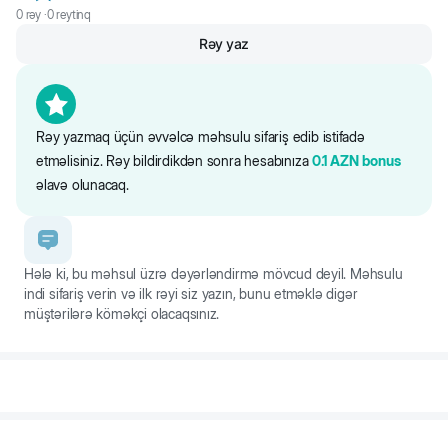
- stresi və aqressiya səviyyəsini azaldır
0
rəy ·
0
reytinq
Rəy yaz
- yırtıcı instinktləri dəstəkləyərək əşyalarınızı korlanmaqdan qoruyur
- dartmaq bacarığını inkişaf etdirir
Rəy yazmaq üçün əvvəlcə məhsulu sifariş edib istifadə
Oyuncağ itin sağlamlığı üçün təhlükəsiz olan materiallardan hazırlanır.
Üstəlik, oyuncaq səsli mexanizmlə təchiz olunaraq oyunu daha da
etməlisiniz. Rəy bildirdikdən sonra hesabınıza
0.1
AZN
bonus
əyləncəli edir.
əlavə olunacaq.
Hələ ki, bu məhsul üzrə dəyərləndirmə mövcud deyil. Məhsulu
indi sifariş verin və ilk rəyi siz yazın, bunu etməklə digər
müştərilərə köməkçi olacaqsınız.