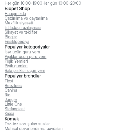
Hər gün 10:00-19:00
Hər gün 10:00-20:00
Biopet Shop
Haqqımızda
Çatdırılma və qaytarılma
Məxfilik siyasəti
İstifadəçi razılaşması
Şikayət və təkliflər
Bloqlar
Ensiklopediya
Populyar kateqoriyalar
İtlər üçün quru yem
Pişiklər üçün quru yem
Pişik Yemləri
Pişik qumları
Bala pişiklər üçün yem
Populyar brendlər
Flexi
Beeztees
Canina
Rio
Jungle
Little One
Stefanplast
Kissa
Kömək
Tez-tez soruşulan suallar
Məhsul dəyərləndirmə qaydaları