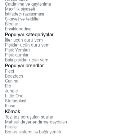
Çatdırılma və qaytarılma
Məxfilik siyasəti
İstifadəçi razılaşması
Şikayət və təkliflər
Bloqlar
Ensiklopediya
Populyar kateqoriyalar
İtlər üçün quru yem
Pişiklər üçün quru yem
Pişik Yemləri
Pişik qumları
Bala pişiklər üçün yem
Populyar brendlər
Flexi
Beeztees
Canina
Rio
Jungle
Little One
Stefanplast
Kissa
Kömək
Tez-tez soruşulan suallar
Məhsul dəyərləndirmə qaydaları
Filiallar
Bonus sistemi ilə bağlı yenilik