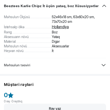
Beeztees Karlie Chipz İt üçün yataq, boz Xüsusiyyətlər
Məhsulun Ölçüsü
52x46x18 sm, 63x60x20 sm,
73x70x20 sm
Hollandiya
İstehsalçı ölkə
Rəng
Boz
Aksesuarın növü
Yataq
Material
Digər
Məhsulun növü
Aksesuarlar
Heyvan növü
İt
Məhsulun təsviri
Beeztees Karlie Chipz İt üçün yataq, boz. Dairəvi yataq yüksək
keyfiyyətli materialdan hazırlanıbdır. Daxili hissəsi flis parça olduğuna
Müştəri rəyləri
görə daha da rahatdır. Yatağı paltaryuyan maşında 30℃
temperaturda yumaq olar. Maşında qurutmaq olmaz.
0
0
rəy ·
0
reytinq
Rəy yaz