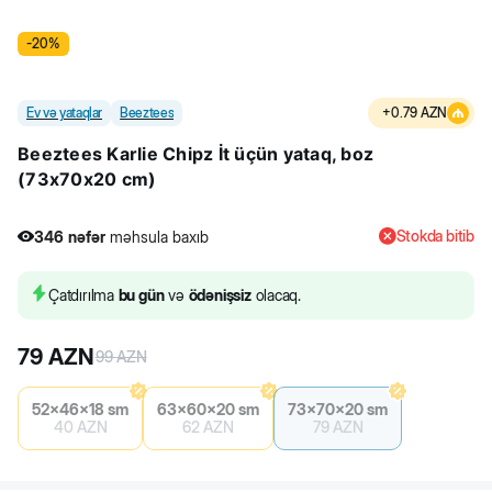
-
20
%
Ev və yataqlar
Beeztees
+
0.79
AZN
Beeztees Karlie Chipz İt üçün yataq, boz
(73x70x20 cm)
Stokda bitib
346
nəfər
məhsula baxıb
6
nəfər
məhsulu alıb
346
nəfər
məhsula baxıb
Çatdırılma
bu gün
və
ödənişsiz
olacaq.
79
AZN
99
AZN
52x46x18 sm
63x60x20 sm
73x70x20 sm
40
AZN
62
AZN
79
AZN