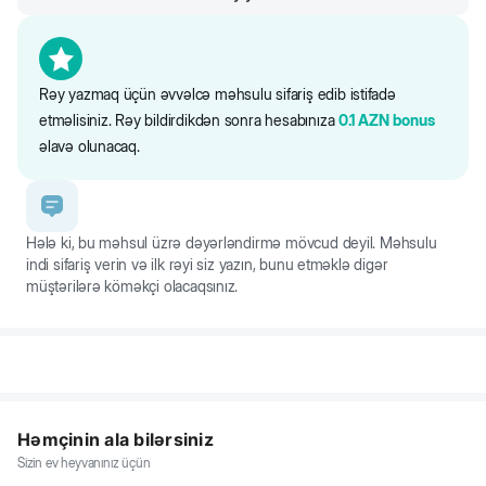
Rəy yazmaq üçün əvvəlcə məhsulu sifariş edib istifadə
etməlisiniz. Rəy bildirdikdən sonra hesabınıza
0.1
AZN
bonus
əlavə olunacaq.
Hələ ki, bu məhsul üzrə dəyərləndirmə mövcud deyil. Məhsulu
indi sifariş verin və ilk rəyi siz yazın, bunu etməklə digər
müştərilərə köməkçi olacaqsınız.
Həmçinin ala bilərsiniz
Sizin ev heyvanınız üçün