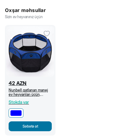
Oxşar məhsullar
Sizin ev heyvanınız üçün
42
AZN
Nunbell qatlanan manej
ev heyvanları üçün,
90x60x90 sm, Göy
Stokda var
Səbətə at