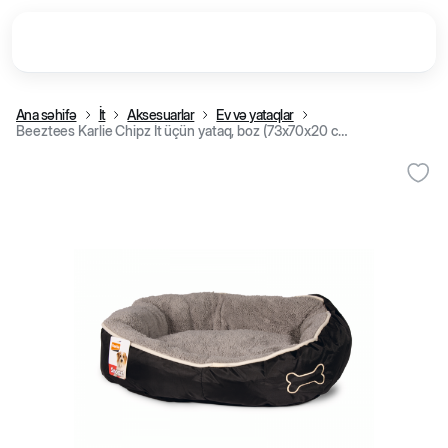
Ana səhifə
İt
Aksesuarlar
Ev və yataqlar
Beeztees Karlie Chipz İt üçün yataq, boz (73x70x20 cm)