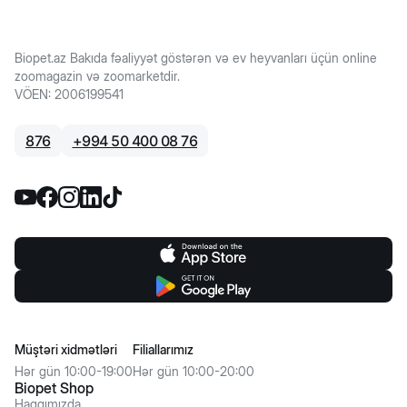
Biopet.az Bakıda fəaliyyət göstərən və ev heyvanları üçün online
zoomagazin və zoomarketdir.
VÖEN
:
2006199541
876
+
994 50 400 08 76
Müştəri xidmətləri
Filiallarımız
Hər gün 10:00-19:00
Hər gün 10:00-20:00
Biopet Shop
Haqqımızda