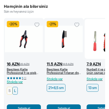
Həmçinin ala bilərsiniz
Sizin ev heyvanınız üçün
-
20
%
-
21
%
16
AZN
11.5
AZN
7.9
AZN
20
AZN
14.5
AZN
Beeztees Karlie
Beeztees Karlie
Nunbell it və pişi
Professional İt və pişik
Professional Fırlanan dişli
üçün caynaq qayç
üçün caynaq qayçısı (L)
daraq, 21 x 6,5 sm
5
(
1
)
Stokda var
Stokda var
Stokda var
21x6,5 sm
13 sm
S
L
Səbətə at
Səbətə at
Səbətə a