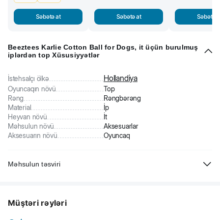
Səbətə at
Səbətə at
Səbətə a
Beeztees Karlie Cotton Ball for Dogs, it üçün burulmuş
iplərdən top Xüsusiyyətlər
Hollandiya
İstehsalçı ölkə
Oyuncaqın növü
Top
Rəng
Rəngbərəng
Material
İp
Heyvan növü
İt
Məhsulun növü
Aksesuarlar
Aksesuarın növü
Oyuncaq
Məhsulun təsviri
Beeztees Karlie Cotton Ball for Dogs, it üçün burulmuş iplərdən top
nəinki heyvanınızı əyləndirəcək, həmçinin onun bacarıqlarını inkişaf
Müştəri rəyləri
etdirəcəkdir. Oyuncağın üstünlükləri:
- canlı dizayn itin diqqətini çəkəcək