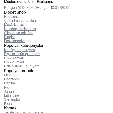
Müştəri xidmətləri
Filiallarımız
Hər gün 10:00-19:00
Hər gün 10:00-20:00
Biopet Shop
Haqqımızda
Çatdırılma və qaytarılma
Məxfilik siyasəti
İstifadəçi razılaşması
Şikayət və təkliflər
Bloqlar
Ensiklopediya
Populyar kateqoriyalar
İtlər üçün quru yem
Pişiklər üçün quru yem
Pişik Yemləri
Pişik qumları
Bala pişiklər üçün yem
Populyar brendlər
Flexi
Beeztees
Canina
Rio
Jungle
Little One
Stefanplast
Kissa
Kömək
Tez-tez soruşulan suallar