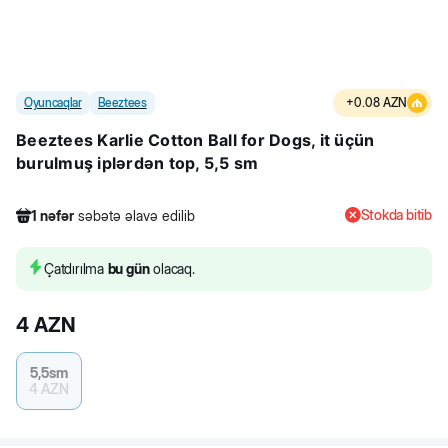
Oyuncaqlar
Beeztees
+
0.08
AZN
Beeztees Karlie Cotton Ball for Dogs, it üçün
burulmuş iplərdən top, 5,5 sm
Stokda bitib
1
nəfər
səbətə əlavə edilib
135
nəfər
məhsula baxıb
2
nəfər
məhsulu alıb
Çatdırılma
bu gün
olacaq.
1
nəfər
səbətə əlavə edilib
4
AZN
5,5sm
4
AZN