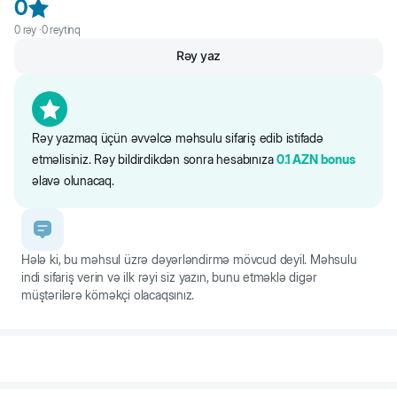
0
- sıx jqutlar güclü çənəyə davamlıdır
0
rəy ·
0
reytinq
Rəy yaz
- çeynəmə ehtiyacını qarşılayaraq əşyalarınızı qoruyur
- aport təliminin və dartma oyunlarının keçirməsi üçün idealdır
- enerji və agressiyanın atmasını təmin edir
Rəy yazmaq üçün əvvəlcə məhsulu sifariş edib istifadə
etməlisiniz. Rəy bildirdikdən sonra hesabınıza
0.1
AZN
bonus
əlavə olunacaq.
Hələ ki, bu məhsul üzrə dəyərləndirmə mövcud deyil. Məhsulu
indi sifariş verin və ilk rəyi siz yazın, bunu etməklə digər
müştərilərə köməkçi olacaqsınız.