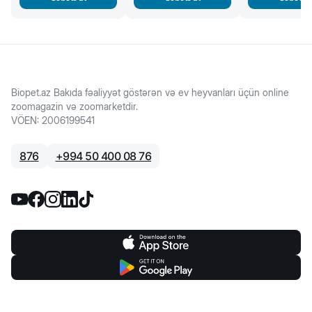
Biopet.az Bakıda fəaliyyət göstərən və ev heyvanları üçün online
zoomagazin və zoomarketdir.
VÖEN
:
2006199541
876
+
994 50 400 08 76