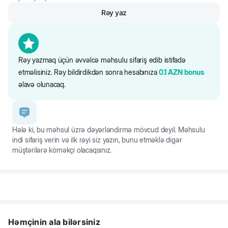
Rəy yaz
Rəy yazmaq üçün əvvəlcə məhsulu sifariş edib istifadə
etməlisiniz. Rəy bildirdikdən sonra hesabınıza
0.1
AZN
bonus
əlavə olunacaq.
Hələ ki, bu məhsul üzrə dəyərləndirmə mövcud deyil. Məhsulu
indi sifariş verin və ilk rəyi siz yazın, bunu etməklə digər
müştərilərə köməkçi olacaqsınız.
Həmçinin ala bilərsiniz