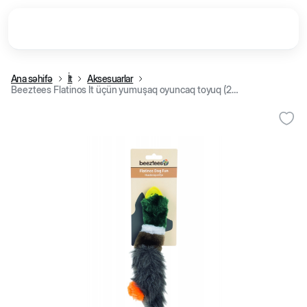
Ana səhifə
İt
Aksesuarlar
Beeztees Flatinos İt üçün yumuşaq oyuncaq toyuq (25 sm)