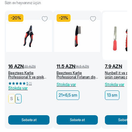
Sizin ev heyvanınız üçün
-
20
%
-
21
%
16
AZN
11.5
AZN
7.9
AZN
20
AZN
14.5
AZN
Beeztees Karlie
Beeztees Karlie
Nunbell it və pişi
Professional İt və pişik
Professional Fırlanan dişli
üçün caynaq qayç
üçün caynaq qayçısı (L)
daraq, 21 x 6,5 sm
5
(
1
)
Stokda var
Stokda var
Stokda var
21x6,5 sm
13 sm
S
L
Səbətə at
Səbətə at
Səbətə a