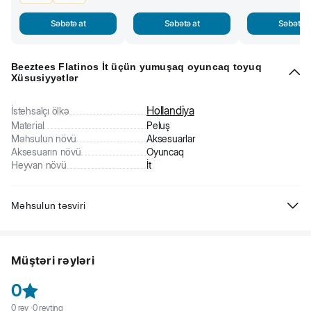
Səbətə at
Səbətə at
Səbətə a
Beeztees Flatinos İt üçün yumuşaq oyuncaq toyuq
Xüsusiyyətlər
Hollandiya
İstehsalçı ölkə
Material
Peluş
Məhsulun növü
Aksesuarlar
Aksesuarın növü
Oyuncaq
Heyvan növü
İt
Məhsulun təsviri
Beeztees Flatinos İt üçün yumuşaq oyuncaq toyuq. İtlər üçün
əyləncəli oyuncaq. Doldurucusu yoxdur. Səsli olduğuna görə oyunu
Müştəri rəyləri
daha da əyləncəli edir.
0
0
rəy ·
0
reytinq