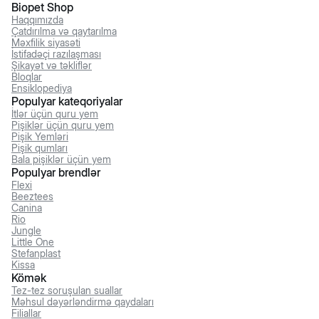
Biopet Shop
Haqqımızda
Çatdırılma və qaytarılma
Məxfilik siyasəti
İstifadəçi razılaşması
Şikayət və təkliflər
Bloqlar
Ensiklopediya
Populyar kateqoriyalar
İtlər üçün quru yem
Pişiklər üçün quru yem
Pişik Yemləri
Pişik qumları
Bala pişiklər üçün yem
Populyar brendlər
Flexi
Beeztees
Canina
Rio
Jungle
Little One
Stefanplast
Kissa
Kömək
Tez-tez soruşulan suallar
Məhsul dəyərləndirmə qaydaları
Filiallar