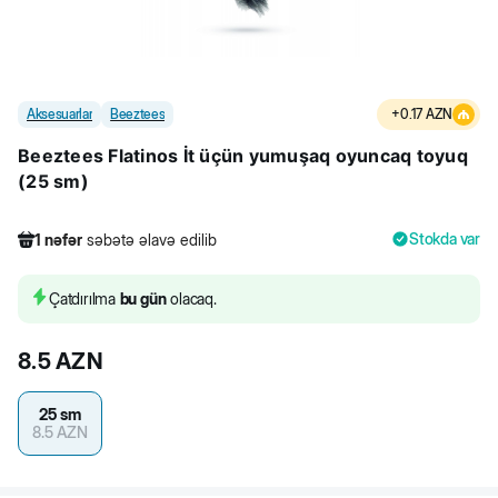
Aksesuarlar
Beeztees
+
0.17
AZN
Beeztees Flatinos İt üçün yumuşaq oyuncaq toyuq
(25 sm)
Stokda var
1
nəfər
səbətə əlavə edilib
173
nəfər
məhsula baxıb
7
nəfər
məhsulu alıb
Çatdırılma
bu gün
olacaq.
1
nəfər
səbətə əlavə edilib
8.5
AZN
25 sm
8.5
AZN