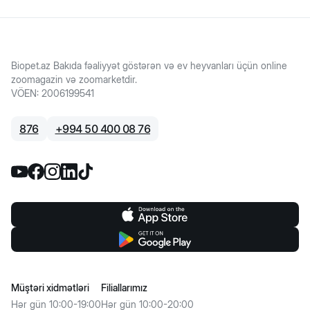
Biopet.az Bakıda fəaliyyət göstərən və ev heyvanları üçün online
zoomagazin və zoomarketdir.
VÖEN
:
2006199541
876
+
994 50 400 08 76
Müştəri xidmətləri
Filiallarımız
Hər gün 10:00-19:00
Hər gün 10:00-20:00