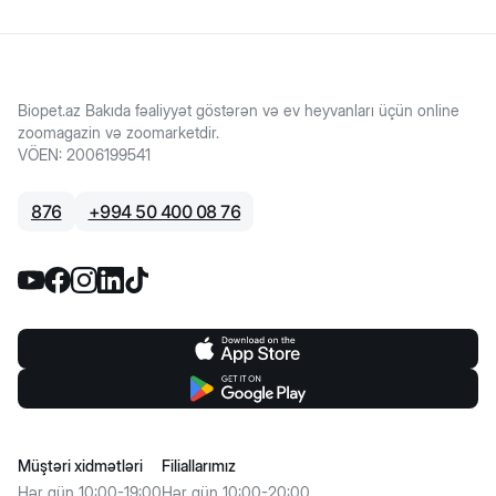
Biopet.az Bakıda fəaliyyət göstərən və ev heyvanları üçün online
zoomagazin və zoomarketdir.
VÖEN
:
2006199541
876
+
994 50 400 08 76
Müştəri xidmətləri
Filiallarımız
Hər gün 10:00-19:00
Hər gün 10:00-20:00