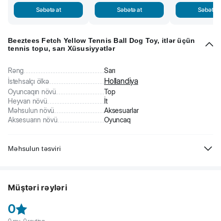
Səbətə at
Səbətə at
Səbətə a
Beeztees Fetch Yellow Tennis Ball Dog Toy, itlər üçün
tennis topu, sarı Xüsusiyyətlər
Rəng
Sarı
Hollandiya
İstehsalçı ölkə
Oyuncaqın növü
Top
Heyvan növü
İt
Məhsulun növü
Aksesuarlar
Aksesuarın növü
Oyuncaq
Məhsulun təsviri
Beeztees Fetch Yellow Tennis Ball Dog Toy, itlər üçün tennis topu
(sarı)
ev heyvanınızın təlim bacarıqlarının inkişaf etdirməsi üçün əsas
Müştəri rəyləri
aksesuardır. Topla oyunun faydaları:
- ağza rahatlıqla yerləşərək ağız boşluğunu zədələmir
0
- canlı rəngi üçün hər zaman göz önündə qalır