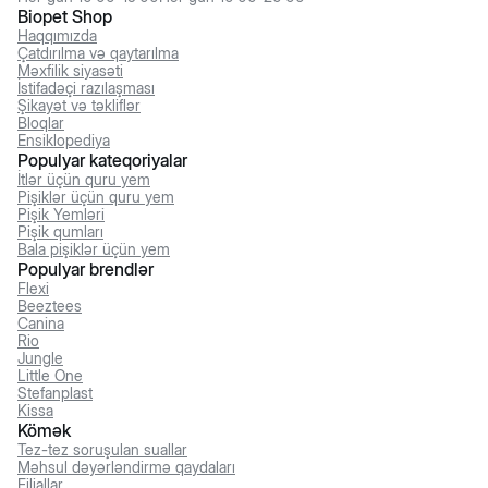
Biopet Shop
Haqqımızda
Çatdırılma və qaytarılma
Məxfilik siyasəti
İstifadəçi razılaşması
Şikayət və təkliflər
Bloqlar
Ensiklopediya
Populyar kateqoriyalar
İtlər üçün quru yem
Pişiklər üçün quru yem
Pişik Yemləri
Pişik qumları
Bala pişiklər üçün yem
Populyar brendlər
Flexi
Beeztees
Canina
Rio
Jungle
Little One
Stefanplast
Kissa
Kömək
Tez-tez soruşulan suallar
Məhsul dəyərləndirmə qaydaları
Filiallar