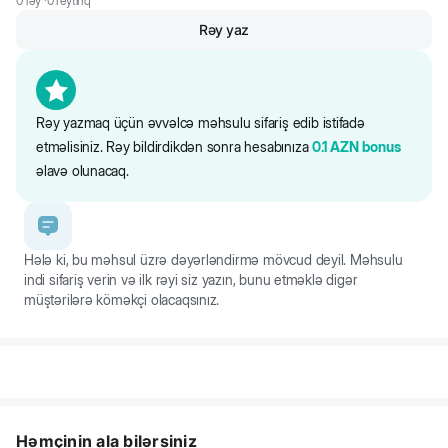
0
rəy ·
0
reytinq
Rəy yaz
- ürək sisteminin sağlamlığını və atletik bədən quruluşunu təmin
edən qaçışı stimullaşdırır
- "tut", "gətir" kimi təlim əmrlərini öyrətməkdə kömək edir
- itin çevikliyini inkişaf etdirir
Rəy yazmaq üçün əvvəlcə məhsulu sifariş edib istifadə
etməlisiniz. Rəy bildirdikdən sonra hesabınıza
0.1
AZN
bonus
əlavə olunacaq.
Hələ ki, bu məhsul üzrə dəyərləndirmə mövcud deyil. Məhsulu
indi sifariş verin və ilk rəyi siz yazın, bunu etməklə digər
müştərilərə köməkçi olacaqsınız.
Həmçinin ala bilərsiniz