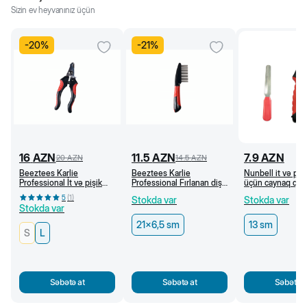
Sizin ev heyvanınız üçün
-
20
%
-
21
%
16
AZN
11.5
AZN
7.9
AZN
20
AZN
14.5
AZN
Beeztees Karlie
Beeztees Karlie
Nunbell it və pişi
Professional İt və pişik
Professional Fırlanan dişli
üçün caynaq qayç
üçün caynaq qayçısı (L)
daraq, 21 x 6,5 sm
5
(
1
)
Stokda var
Stokda var
Stokda var
21x6,5 sm
13 sm
S
L
Səbətə at
Səbətə at
Səbətə a