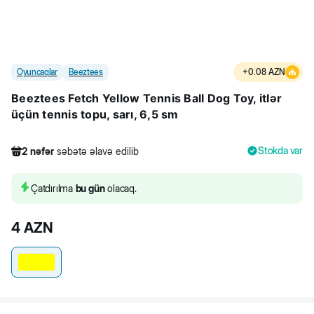
Oyuncaqlar
Beeztees
+
0.08
AZN
Beeztees Fetch Yellow Tennis Ball Dog Toy, itlər
üçün tennis topu, sarı, 6,5 sm
Stokda var
2
nəfər
səbətə əlavə edilib
251
nəfər
məhsula baxıb
1
nəfər
məhsulu alıb
Çatdırılma
bu gün
olacaq.
2
nəfər
səbətə əlavə edilib
4
AZN