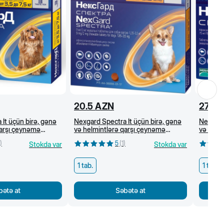
20.5
AZN
27
A
İt üçün birə, gənə
Nexgard Spectra İt üçün birə, gənə
Nexgard
qarşı çeynəmə
və helmintlərə qarşı çeynəmə
və helm
 kq)
tabletlər (1,35-3,5 kq)
tabletlə
)
5
(
1
)
Stokda var
Stokda var
1 tab.
1 tab.
bətə at
Səbətə at