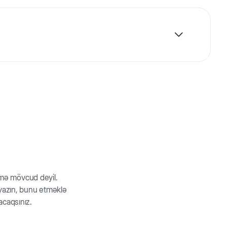
 edir və 6 ay ərzində birə və gənələrin təkrar
rmə mövcud deyil.
z yazın, bunu etməklə
acaqsınız.