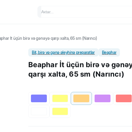
phar İt üçün birə və gənəyə qarşı xalta, 65 sm (Narıncı)
Bit, birə və gənə əleyhinə preparatlar
Beaphar
Beaphar İt üçün birə və gənə
qarşı xalta, 65 sm (Narıncı)