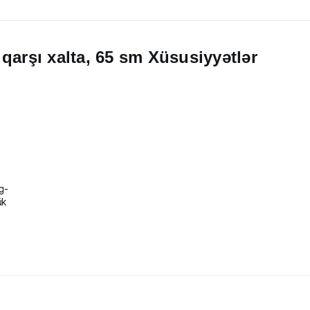
qarşı xalta, 65 sm Xüsusiyyətlər
kg-
ük