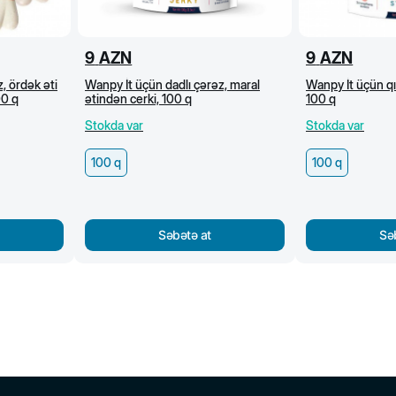
9
AZN
9
AZN
, ördək əti
Wanpy İt üçün dadlı çərəz, maral
Wanpy İt üçün qız
00 q
ətindən cerki, 100 q
100 q
Stokda var
Stokda var
100 q
100 q
Səbətə at
Sə