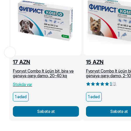
17
AZN
15
AZN
Fypryst Combo İt üçün bit, birə və
Fypryst Combo İt üçün bit
gənəyə qarşı damcı, 20-40 kq
gənəyə qarşı damcı, 2-10
5
(
1
)
Stokda var
1 ədəd
1 ədəd
Səbətə at
Səbətə at