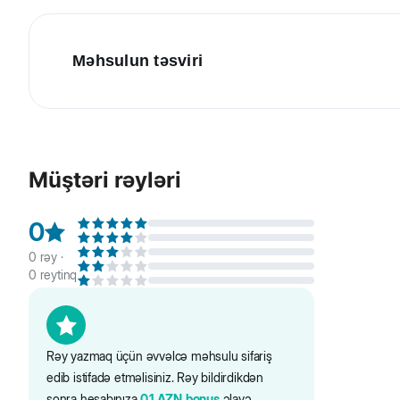
Məhsulun təsviri
Beaphar İt üçün birə və gənəyə qarşı xalta. Altı aydan yu
yayılmasının qarşısını alır. Fəsiləsiz istifadədə effektivdi
Müştəri rəyləri
0
0
rəy ·
0
reytinq
Rəy yazmaq üçün əvvəlcə məhsulu sifariş
edib istifadə etməlisiniz. Rəy bildirdikdən
sonra hesabınıza
0.1
AZN
bonus
əlavə