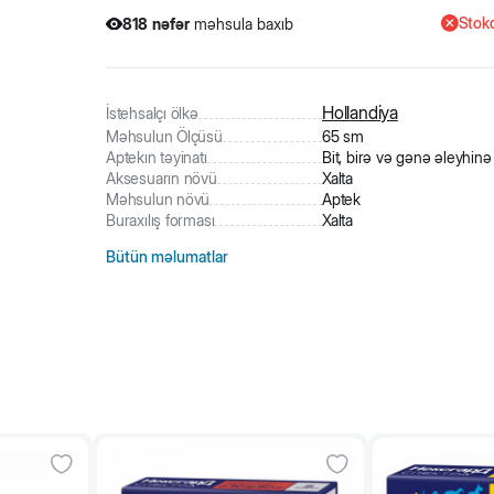
Stokd
818
nəfər
məhsula baxıb
3
nəfər
məhsulu alıb
818
nəfər
məhsula baxıb
Hollandiya
İstehsalçı ölkə
Məhsulun Ölçüsü
65 sm
Aptekın təyinatı
Bit, birə və gənə əleyhinə
Aksesuarın növü
Xalta
Məhsulun növü
Aptek
Buraxılış forması
Xalta
Bütün məlumatlar