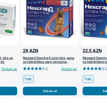
29
AZN
22.5
AZN
, birə və
Nexgard Spectra İt üçün birə, gənə
Nexgard Spectra 
 kq
və helmintlərə qarşı çeynəmə
və helmintlərə 
tabletlər (30-60 kq)
tabletlər (3,5-7,5
5
(
2
)
5
(
2
Stokda var
Stokda var
1 tab.
1 tab.
Səbətə at
Sə