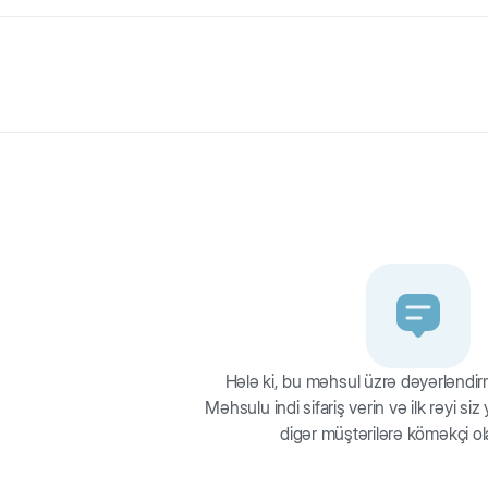
xarı böyük cins itlər üçün birə və gənəyə qarşı xalta. Parazitləri yox
r. 7-ci gündən tam təsir göstərir.
Hələ ki, bu məhsul üzrə dəyərləndi
Məhsulu indi sifariş verin və ilk rəyi si
digər müştərilərə köməkçi ol