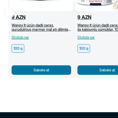
9
AZN
9
AZN
Wanpy İt üçün dadlı çərəz,
Wanpy İt üçün dadlı çərəz
qurudulmuş mərmər mal əti dilimləri,
ilə kalsiumlu sümüklər, 1
100 q
Stokda var
Stokda var
100 q
100 q
Səbətə at
Səbətə at