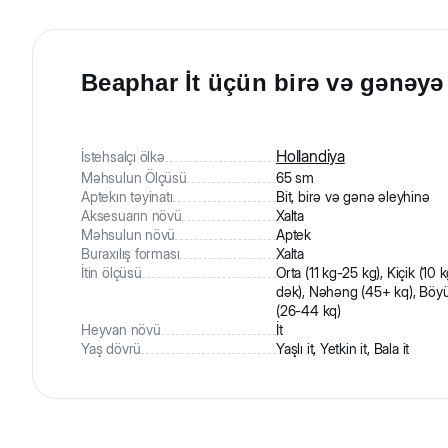
Beaphar İt üçün birə və gənəyə 
Hollandiya
İstehsalçı ölkə
Məhsulun Ölçüsü
65 sm
Aptekın təyinatı
Bit, birə və gənə əleyhinə
Aksesuarın növü
Xalta
Məhsulun növü
Aptek
Buraxılış forması
Xalta
İtin ölçüsü
Orta (11 kg-25 kg), Kiçik (10 
dək), Nəhəng (45+ kq), Böy
(26-44 kq)
Heyvan növü
İt
Yaş dövrü
Yaşlı it, Yetkin it, Bala it