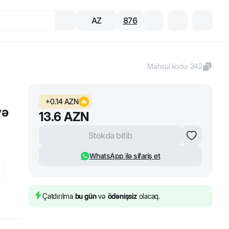
AZ
876
Məhsul kodu
:
342
+
0.14
AZN
yə
13.6
AZN
Stokda bitib
WhatsApp ilə sifariş et
Çatdırılma
bu gün
və
ödənişsiz
olacaq.