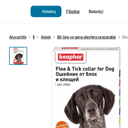
Filiallar
Bələdçi
Kataloq
Ana səhifə
İt
Aptek
Bit, birə və gənə əleyhinə preparatlar
Bea