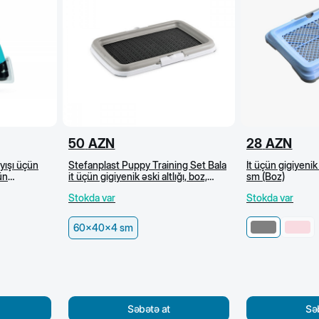
50
AZN
28
AZN
yışı üçün
Stefanplast Puppy Training Set Bala
İt üçün gigiyenik 
ün
it üçün gigiyenik əski altlığı, boz,
sm (Boz)
60x40x4 sm
Stokda var
Stokda var
60x40x4 sm
Səbətə at
Sə