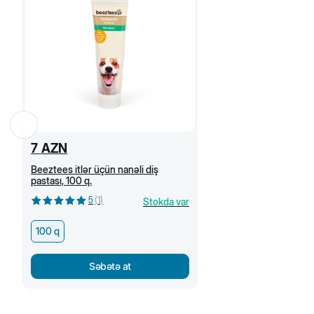
7
AZN
Beeztees itlər üçün nanəli diş
pastası, 100 q.
5
(
1
)
Stokda var
100 q
Səbətə at