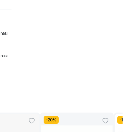
enası
enası
-
20
%
-
10
%