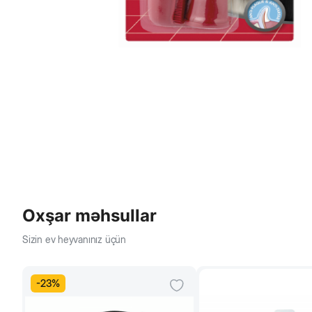
Oxşar məhsullar
Sizin ev heyvanınız üçün
-
23
%