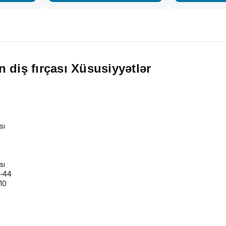
 diş fırçası Xüsusiyyətlər
sı
sı
6-44
(10