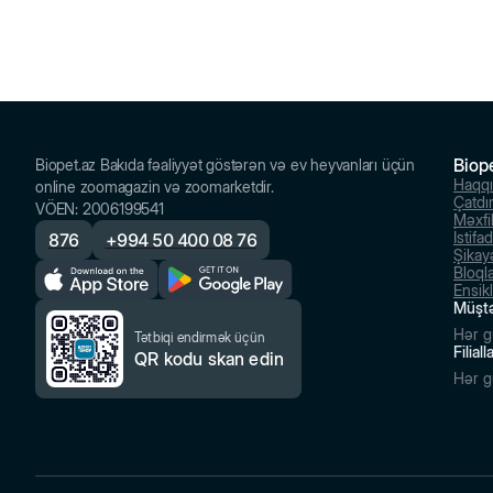
Biop
Biopet.az Bakıda fəaliyyət göstərən və ev heyvanları üçün
Haqq
online zoomagazin və zoomarketdir.
Çatdı
VÖEN
:
2006199541
Məxfil
İstifa
876
+
994 50 400 08 76
Şikayə
Bloql
Ensik
Müştə
Hər g
Tətbiqi endirmək üçün
Filial
QR kodu skan edin
Hər g