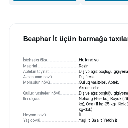
Beaphar İt üçün barmağa taxılan
Hollandiya
İstehsalçı ölkə
Material
Rezin
Aptekın təyinatı
Diş və ağız boşluğu gigiyena
Aksesuarın növü
Diş fırçası
Məhsulun növü
Qulluq vasitələri, Aptek,
Aksesuarlar
Qulluq vasitələri növü
Diş və ağız boşluğu gigiyena
İtin ölçüsü
Nəhəng (45+ kq), Böyük (2
kq), Orta (11 kg-25 kg), Kiçik 
kg-dək)
Heyvan növü
İt
Yaş dövrü
Yaşlı it, Bala it, Yetkin it