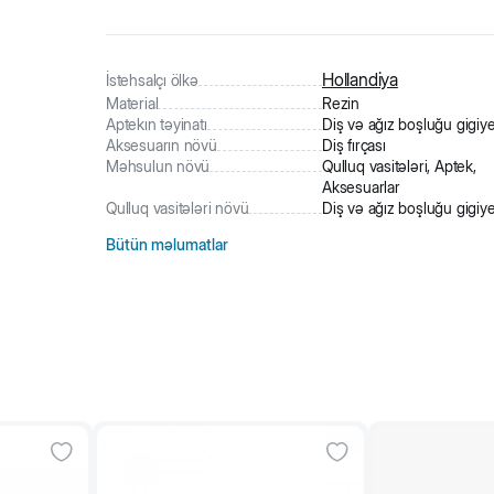
Hollandiya
İstehsalçı ölkə
Material
Rezin
Aptekın təyinatı
Diş və ağız boşluğu gigiy
Aksesuarın növü
Diş fırçası
Məhsulun növü
Qulluq vasitələri, Aptek,
Aksesuarlar
Qulluq vasitələri növü
Diş və ağız boşluğu gigiy
Bütün məlumatlar