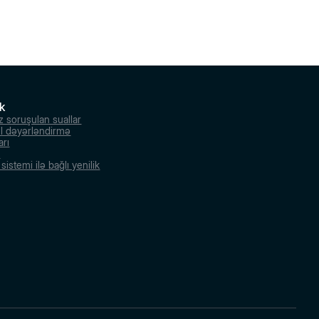
k
z soruşulan suallar
l dəyərləndirmə
arı
r
istemi ilə bağlı yenilik