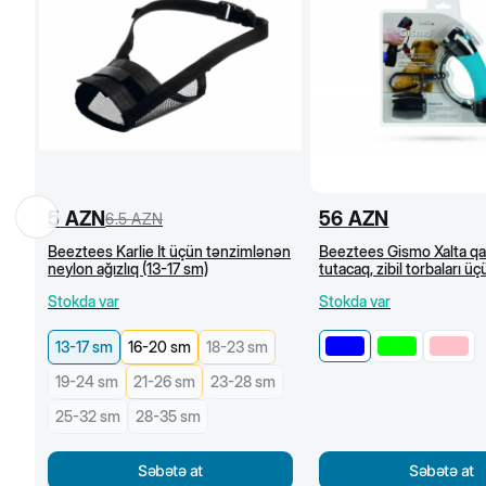
5
AZN
56
AZN
6.5
AZN
Beeztees Karlie İt üçün tənzimlənən
Beeztees Gismo Xalta qa
neylon ağızlıq (13-17 sm)
tutacaq, zibil torbaları üç
dispenser ilə (Göy)
Stokda var
Stokda var
13-17 sm
16-20 sm
18-23 sm
19-24 sm
21-26 sm
23-28 sm
25-32 sm
28-35 sm
Səbətə at
Səbətə at