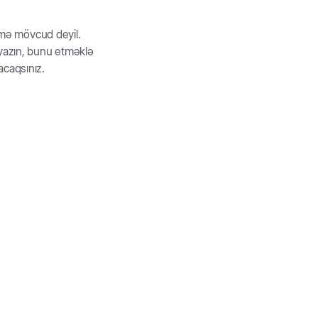
rmə mövcud deyil.
z yazın, bunu etməklə
acaqsınız.