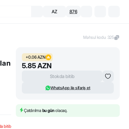
AZ
876
Məhsul kodu
:
325
+
0.06
AZN
lan
5.85
AZN
Stokda bitib
WhatsApp ilə sifariş et
Çatdırılma
bu gün
olacaq.
a bitib