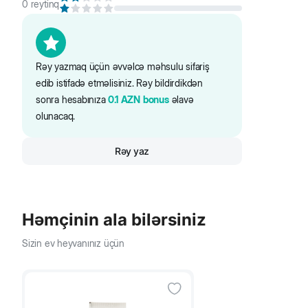
0
reytinq
Rəy yazmaq üçün əvvəlcə məhsulu sifariş
edib istifadə etməlisiniz. Rəy bildirdikdən
sonra hesabınıza
0.1
AZN
bonus
əlavə
olunacaq.
Rəy yaz
Həmçinin ala bilərsiniz
Sizin ev heyvanınız üçün