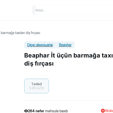
barmağa taxılan diş fırçası
Digər aksesuarlar
Beaphar
Beaphar İt üçün barmağa taxı
diş fırçası
1 ədəd
5.85
AZN
Stokd
264
nəfər
məhsula baxıb