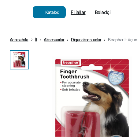
Filiallar
Bələdçi
Kataloq
Ana səhifə
İt
Aksesuarlar
Digər aksesuarlar
Beaphar İt üçün 