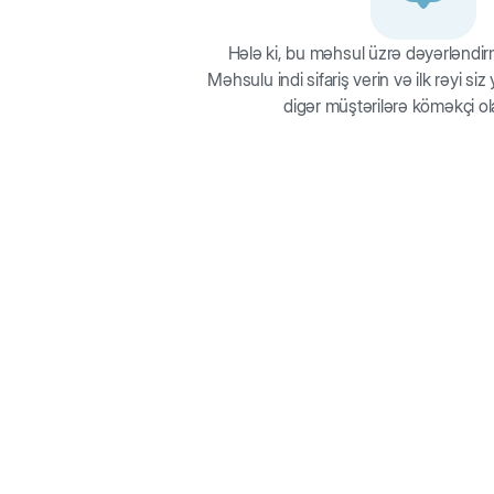
Hələ ki, bu məhsul üzrə dəyərləndi
Məhsulu indi sifariş verin və ilk rəyi si
digər müştərilərə köməkçi ol