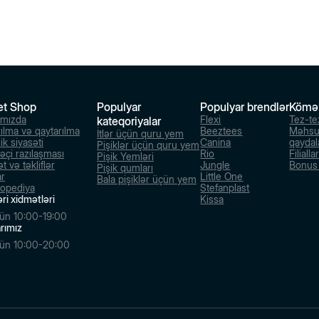
et Shop
Populyar
Populyar brendlər
Kömə
ımızda
Flexi
Tez-te
kateqoriyalar
rılma və qaytarılma
Beeztees
Məhsu
İtlər üçün quru yem
ik siyasəti
Canina
qaydal
Pişiklər üçün quru yem
dəçi razılaşması
Rio
Filialla
Pişik Yemləri
t və təkliflər
Jungle
Bonus s
Pişik qumları
ar
Little One
Bala pişiklər üçün yem
lopediya
Stefanplast
ri xidmətləri
Kissa
ün 10:00-19:00
larımız
ün 10:00-20:00