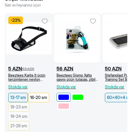
Sizin ev heyvanınız üçün
-
23
%
5
AZN
56
AZN
50
AZN
6.5
AZN
Beeztees Karlie İt üçün
Beeztees Gismo Xalta
Stefanplast Pup
tənzimlənən neylon
qayışı üçün tutacaq, zibil
Training Set Bala
ağızlıq (13-17 sm)
torbaları üçün dispenser
gigiyenik əski altl
Stokda var
Stokda var
Stokda var
ilə (Göy)
60x40x4 sm
13-17 sm
16-20 sm
60x40x4 sm
18-23 sm
19-24 sm
21-26 sm