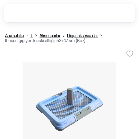
Ana səhifə
İt
Aksesuarlar
Digər aksesuarlar
İt üçün gigiyenik əski altlığı, 53x47 sm (Boz)