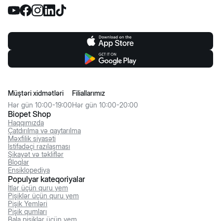
Müştəri xidmətləri
Filiallarımız
Hər gün 10:00-19:00
Hər gün 10:00-20:00
Biopet Shop
Haqqımızda
Çatdırılma və qaytarılma
Məxfilik siyasəti
İstifadəçi razılaşması
Şikayət və təkliflər
Bloqlar
Ensiklopediya
Populyar kateqoriyalar
İtlər üçün quru yem
Pişiklər üçün quru yem
Pişik Yemləri
Pişik qumları
Bala pişiklər üçün yem