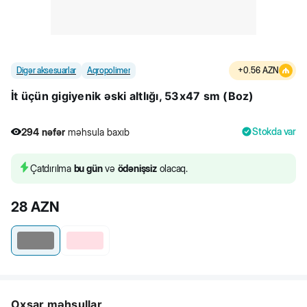
Digər aksesuarlar
Aqropolimer
+
0.56
AZN
İt üçün gigiyenik əski altlığı, 53x47 sm (Boz)
Stokda var
294
nəfər
məhsula baxıb
Çatdırılma
bu gün
və
ödənişsiz
olacaq.
28
AZN
Oxşar məhsullar