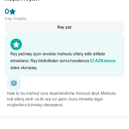
it gəzintiyə çıxa bilmədiyi zaman üçün uyğundur.
0
0
rəy ·
0
reytinq
Rəy yaz
Rəy yazmaq üçün əvvəlcə məhsulu sifariş edib istifadə
etməlisiniz. Rəy bildirdikdən sonra hesabınıza
0.1
AZN
bonus
əlavə olunacaq.
Hələ ki, bu məhsul üzrə dəyərləndirmə mövcud deyil. Məhsulu
indi sifariş verin və ilk rəyi siz yazın, bunu etməklə digər
müştərilərə köməkçi olacaqsınız.