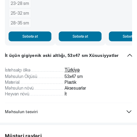
23-28 sm
25-32 sm
28-35 sm
Səbətə at
Səbətə at
Səbətə a
İt üçün gigiyenik əski altlığı, 53x47 sm Xüsusiyyətlər
Türkiyə
İstehsalçı ölkə
Məhsulun Ölçüsü
53x47 sm
Material
Plastik
Məhsulun növü
Aksesuarlar
Heyvan növü
İt
Məhsulun təsviri
İt üçün gigiyenik əski altlığı. Davamlı plastikdən hazırlanıb. Gigiyenik
əski ilə istifadə etmək üçün nəzərdə tutulub (daxil deyil). Əski altlıqda
Müştəri rəyləri
rahat fiksator sayəsində dayanır. Xəstəlik və reabilitasiya səbəbindən