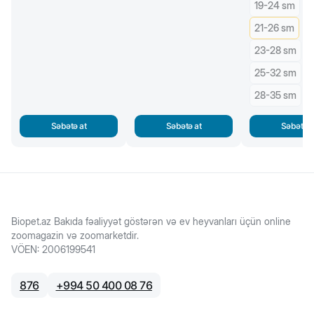
19-24 sm
21-26 sm
23-28 sm
25-32 sm
28-35 sm
Səbətə at
Səbətə at
Səbətə a
Biopet.az Bakıda fəaliyyət göstərən və ev heyvanları üçün online
zoomagazin və zoomarketdir.
VÖEN
:
2006199541
876
+
994 50 400 08 76