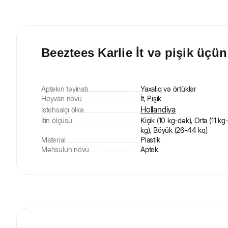
Beeztees Karlie İt və pişik üçün
Aptekın təyinatı
Yaxalıq və örtüklər
Heyvan növü
İt, Pişik
Hollandiya
İstehsalçı ölkə
İtin ölçüsü
Kiçik (10 kg-dək), Orta (11 kg
kg), Böyük (26-44 kq)
Material
Plastik
Məhsulun növü
Aptek