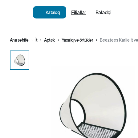
Filiallar
Bələdçi
Kataloq
Ana səhifə
İt
Aptek
Yaxalıq və örtüklər
Beeztees Karlie İt və