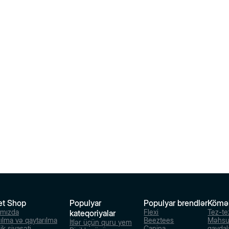
et Shop
Populyar
Populyar brendlər
Kömə
ımızda
Flexi
Tez-te
kateqoriyalar
rılma və qaytarılma
Beeztees
Məhsu
İtlər üçün quru yem
ik siyasəti
Canina
qaydal