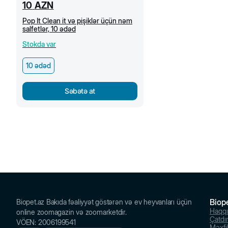
10
AZN
Pop It Clean it və pişiklər üçün nəm
salfetlər, 10 ədəd
Stokda var
10 ədəd
Səbətə at
Biop
Biopet.az Bakıda fəaliyyət göstərən və ev heyvanları üçün
Haqq
online zoomagazin və zoomarketdir.
Çatdı
VÖEN
:
2006199541
Məxfil