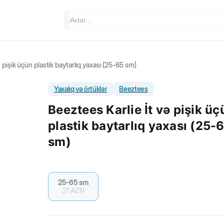
 pişik üçün plastik baytarlıq yaxası (25-65 sm)
Yaxalıq və örtüklər
Beeztees
Beeztees Karlie İt və pişik üç
plastik baytarlıq yaxası (25-
sm)
25-65 sm
21
AZN