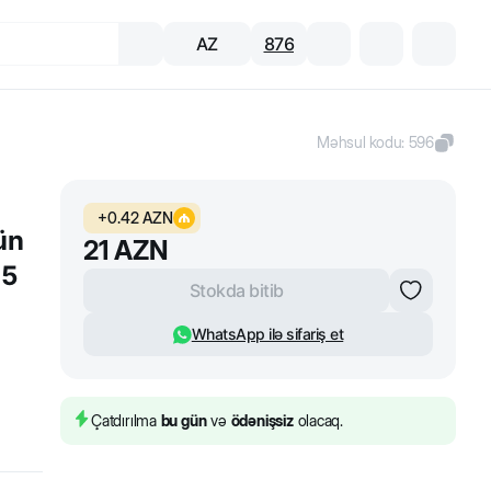
AZ
876
Məhsul kodu
:
596
+
0.42
AZN
ün
21
AZN
65
Stokda bitib
WhatsApp ilə sifariş et
Çatdırılma
bu gün
və
ödənişsiz
olacaq.