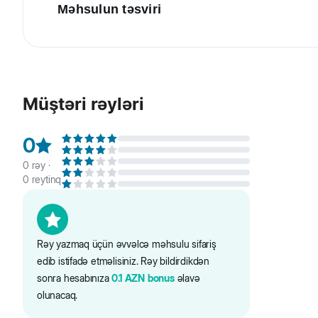
Məhsulun təsviri
Beeztees Karlie İt və pişik üçün plastik baytarlıq yaxası.
yalamasına və ya əməliyyət tikişini qoparmasına imkan 
Müştəri rəyləri
0
0
rəy ·
0
reytinq
Rəy yazmaq üçün əvvəlcə məhsulu sifariş
edib istifadə etməlisiniz. Rəy bildirdikdən
sonra hesabınıza
0.1
AZN
bonus
əlavə
olunacaq.