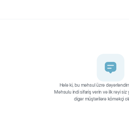
 Yüksək keyfiyyətli plastikdən hazırlanıb və heyvanın dərisini qıcıqla
vermir.
Hələ ki, bu məhsul üzrə dəyərləndi
Məhsulu indi sifariş verin və ilk rəyi si
digər müştərilərə köməkçi ol