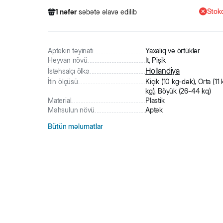
Stokd
1
nəfər
səbətə əlavə edilib
312
nəfər
məhsula baxıb
5
nəfər
məhsulu alıb
1
nəfər
səbətə əlavə edilib
Aptekın təyinatı
Yaxalıq və örtüklər
Heyvan növü
İt, Pişik
Hollandiya
İstehsalçı ölkə
İtin ölçüsü
Kiçik (10 kg-dək), Orta (11
kg), Böyük (26-44 kq)
Material
Plastik
Məhsulun növü
Aptek
Bütün məlumatlar