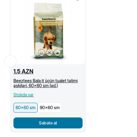
1.5
AZN
Beeztees Bala it üçün tualet təlimi
əskiləri, 60x60 sm (əd.)
Stokda var
60x60 sm
90x60 sm
Səbətə at