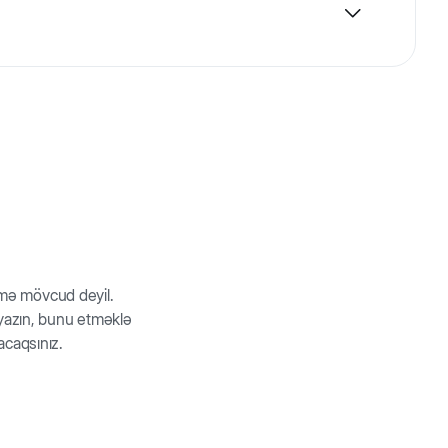
ndırmır. Yaxa itin boynuna taxılaraq ona yaranı
rmə mövcud deyil.
z yazın, bunu etməklə
acaqsınız.