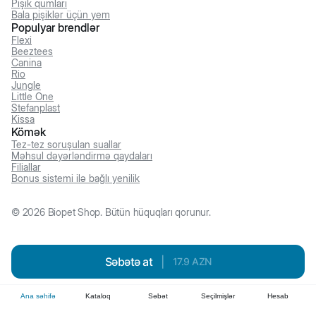
Pişik qumları
Bala pişiklər üçün yem
Populyar brendlər
Flexi
Beeztees
Canina
Rio
Jungle
Little One
Stefanplast
Kissa
Kömək
Tez-tez soruşulan suallar
Məhsul dəyərləndirmə qaydaları
Filiallar
Bonus sistemi ilə bağlı yenilik
©
2026
Biopet Shop. Bütün hüquqları qorunur.
Səbətə at
|
17.9
AZN
Ana səhifə
Kataloq
Səbət
Seçilmişlər
Hesab