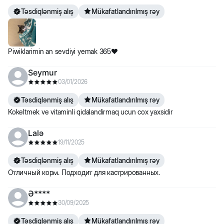
Təsdiqlənmiş alış
Mükafatlandırılmış rəy
Piwiklarimin an sevdiyi yemak 365❤️
Seymur
03/01/2026
Təsdiqlənmiş alış
Mükafatlandırılmış rəy
Kokeltmek ve vitaminli qidalandirmaq ucun cox yaxsidir
Lalə
19/11/2025
Təsdiqlənmiş alış
Mükafatlandırılmış rəy
Отличный корм. Подходит для кастрированных.
Ə****
30/09/2025
Təsdiqlənmiş alış
Mükafatlandırılmış rəy