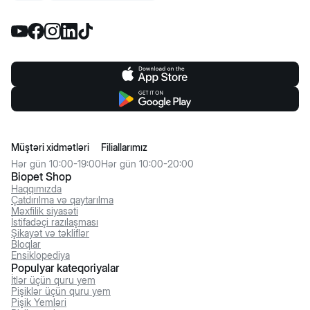
Müştəri xidmətləri
Filiallarımız
Hər gün 10:00-19:00
Hər gün 10:00-20:00
Biopet Shop
Haqqımızda
Çatdırılma və qaytarılma
Məxfilik siyasəti
İstifadəçi razılaşması
Şikayət və təkliflər
Bloqlar
Ensiklopediya
Populyar kateqoriyalar
İtlər üçün quru yem
Pişiklər üçün quru yem
Pişik Yemləri