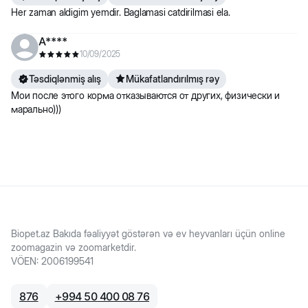
Her zaman aldigim yemdir. Baglamasi catdirilmasi ela.
A****
10/09/2025
Təsdiqlənmiş alış
Mükafatlandırılmış rəy
Мои после этого корма отказываются от других, физически и
марально)))
Biopet.az Bakıda fəaliyyət göstərən və ev heyvanları üçün online
zoomagazin və zoomarketdir.
VÖEN
:
2006199541
876
+
994 50 400 08 76