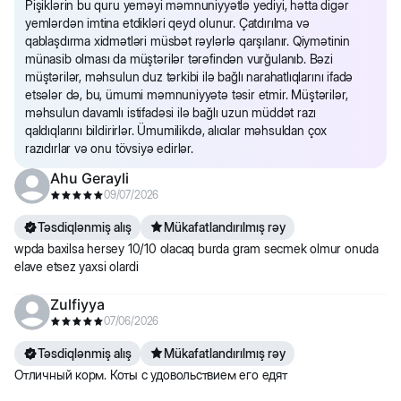
Pişiklərin bu quru yeməyi məmnuniyyətlə yediyi, hətta digər
yemlərdən imtina etdikləri qeyd olunur. Çatdırılma və
qablaşdırma xidmətləri müsbət rəylərlə qarşılanır. Qiymətinin
münasib olması da müştərilər tərəfindən vurğulanıb. Bəzi
müştərilər, məhsulun duz tərkibi ilə bağlı narahatlıqlarını ifadə
etsələr də, bu, ümumi məmnuniyyətə təsir etmir. Müştərilər,
məhsulun davamlı istifadəsi ilə bağlı uzun müddət razı
qaldıqlarını bildirirlər. Ümumilikdə, alıcılar məhsuldan çox
razıdırlar və onu tövsiyə edirlər.
Ahu Gerayli
09/07/2026
Təsdiqlənmiş alış
Mükafatlandırılmış rəy
wpda baxilsa hersey 10/10 olacaq burda gram secmek olmur onuda
elave etsez yaxsi olardi
Zulfiyya
07/06/2026
Təsdiqlənmiş alış
Mükafatlandırılmış rəy
Отличный корм. Коты с удовольствием его едят