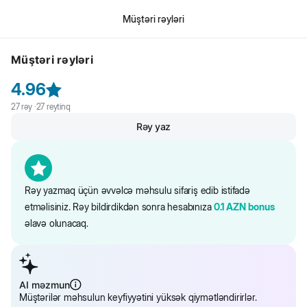
Müştəri rəyləri
Müştəri rəyləri
4.96
27
rəy ·
27
reytinq
Rəy yaz
Rəy yazmaq üçün əvvəlcə məhsulu sifariş edib istifadə
etməlisiniz. Rəy bildirdikdən sonra hesabınıza
0.1
AZN
bonus
əlavə olunacaq.
AI məzmun
Müştərilər məhsulun keyfiyyətini yüksək qiymətləndirirlər.