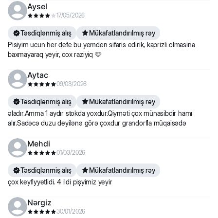
Aysel
17/05/2026
Təsdiqlənmiş alış
Mükafatlandırılmış rəy
Pisiyim ucun her defe bu yemden sifaris edirik, kaprizli olmasina
baxmayaraq yeyir, cox raziyiq 🩷
Aytac
09/03/2026
Təsdiqlənmiş alış
Mükafatlandırılmış rəy
əladır.Amma 1 aydır stokda yoxdur.Qiyməti çox münasibdir hamı
alır.Sadəcə duzu deyilənə görə çoxdur grandorfla müqaisədə
Mehdi
01/03/2026
Təsdiqlənmiş alış
Mükafatlandırılmış rəy
çox keyfiyyetlidi. 4 ildi pişyimiz yeyir
Nərgiz
30/01/2026