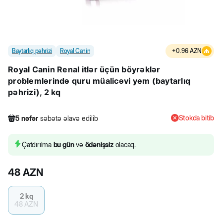
Baytarlıq pəhrizi
Royal Canin
+
0.96
AZN
Royal Canin Renal itlər üçün böyrəklər
problemlərində quru müalicəvi yem (baytarlıq
pəhrizi), 2 kq
Stokda bitib
5
nəfər
səbətə əlavə edilib
542
nəfər
məhsula baxıb
9
nəfər
məhsulu alıb
Çatdırılma
bu gün
və
ödənişsiz
olacaq.
5
nəfər
səbətə əlavə edilib
48
AZN
2 kq
48
AZN