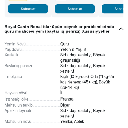
Səbətə at
Səbətə at
Səbətə a
Royal Canin Renal itlər üçün böyrəklər problemlərində
quru müalicəvi yem (baytarlıq pəhrizi) Xüsusiyyətlər
Yemin Növü
Quru
Yaş dövrü
Yetkin it, Yaşlı it
Xəstəlik
Sidik daşı xəstəliyi, Böyrək
çatışmazlığı
Baytarlıq pəhrizi
Sidik daşı xəstəliyi, Böyrək
xəstəliyi
İtin ölçüsü
Kiçik (10 kg-dək), Orta (11 kg-25
kg), Nəhəng (45+ kq), Böyük
(26-44 kq)
Heyvan növü
İt
Fransa
İstehsalçı ölkə
Məhsulun tərkibi
Digər
Aptekın təyinatı
Sidik daşı xəstəliyi, Böyrək
xəstəliyi
Məhsulun növü
Yemlər, Aptek