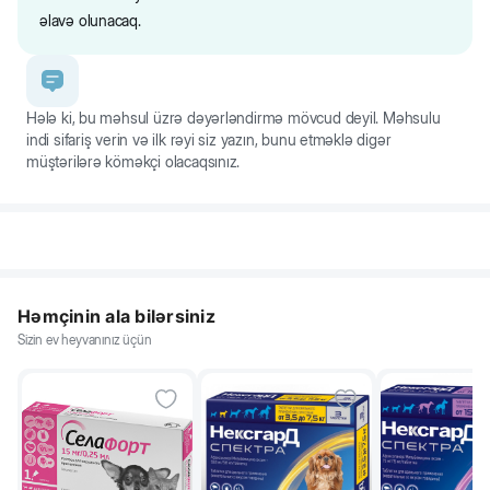
yemdən istifadə müddəti yalnız baytarın konsultasiyasından sonra
əlavə olunacaq.
təyin oluna bilər.
20
297
261
226
Hələ ki, bu məhsul üzrə dəyərləndirmə mövcud deyil. Məhsulu
indi sifariş verin və ilk rəyi siz yazın, bunu etməklə digər
30
402
354
306
müştərilərə köməkçi olacaqsınız.
40
499
439
379
Həmçinin ala bilərsiniz
Sizin ev heyvanınız üçün