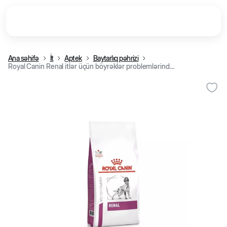
Ana səhifə
İt
Aptek
Baytarlıq pəhrizi
Royal Canin Renal itlər üçün böyrəklər problemlərində quru müalicəvi yem (baytarlıq pəhrizi), 2 kq