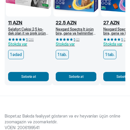
11
AZN
22.5
AZN
27
AZN
Selafort Çəkisi 2,5 kq-
Nexgard Spectra İt üçün
Nexgard Spectra 
dək olan it və pişik üçün
birə, gənə və helmintlərə
birə, gənə və he
bit, birə, qoturluq gənəsi
qarşı çeynəmə tabletlər
qarşı çeynəmə ta
5
(
28
)
5
(
2
)
5
(
3
)
və helmintlərə qarşı
(3,5-7,5 kq)
(15-30 kq)
Stokda var
Stokda var
Stokda var
damcı
1 ədəd
1 tab.
1 tab.
Səbətə at
Səbətə at
Səbətə a
Biopet.az Bakıda fəaliyyət göstərən və ev heyvanları üçün online
zoomagazin və zoomarketdir.
VÖEN
:
2006199541