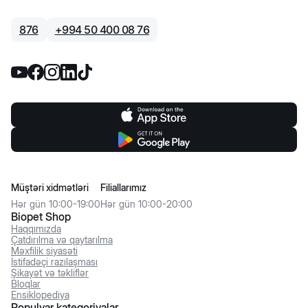
876
+
994 50 400 08 76
Müştəri xidmətləri
Filiallarımız
Hər gün 10:00-19:00
Hər gün 10:00-20:00
Biopet Shop
Haqqımızda
Çatdırılma və qaytarılma
Məxfilik siyasəti
İstifadəçi razılaşması
Şikayət və təkliflər
Bloqlar
Ensiklopediya
Populyar kateqoriyalar