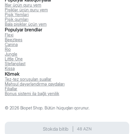
İtlər üçün quru yem
Pişiklər üçün quru yem
Pişik Yemləri
Pişik qumları
Bala pişiklər üçün yem
Populyar brendlər
Flexi
Beeztees
Canina
Rio
Jungle
Little One
Stefanplast
Kissa
Kömək
Tez-tez soruşulan suallar
Məhsul dəyərləndirmə qaydaları
Filiallar
Bonus sistemi ilə bağlı yenilik
©
2026
Biopet Shop. Bütün hüquqları qorunur.
Stokda bitib
|
48
AZN