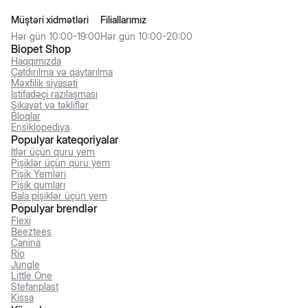
Müştəri xidmətləri
Filiallarımız
Hər gün 10:00-19:00
Hər gün 10:00-20:00
Biopet Shop
Haqqımızda
Çatdırılma və qaytarılma
Məxfilik siyasəti
İstifadəçi razılaşması
Şikayət və təkliflər
Bloqlar
Ensiklopediya
Populyar kateqoriyalar
İtlər üçün quru yem
Pişiklər üçün quru yem
Pişik Yemləri
Pişik qumları
Bala pişiklər üçün yem
Populyar brendlər
Flexi
Beeztees
Canina
Rio
Jungle
Little One
Stefanplast
Kissa