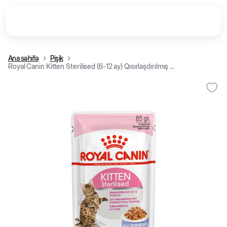
Ana səhifə
Pişik
Royal Canin Kitten Sterilised (6-12 ay) Qısırlaşdırılmış bala pişik üçün nəm yem, jeledə dilimlər, 85 q