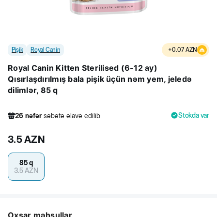
Pişik
Royal Canin
+
0.07
AZN
Royal Canin Kitten Sterilised (6-12 ay)
Qısırlaşdırılmış bala pişik üçün nəm yem, jeledə
dilimlər, 85 q
Stokda var
26
nəfər
səbətə əlavə edilib
283
nəfər
məhsula baxıb
3.5
AZN
76
nəfər
məhsulu alıb
26
nəfər
səbətə əlavə edilib
85 q
3.5
AZN
Oxşar məhsullar