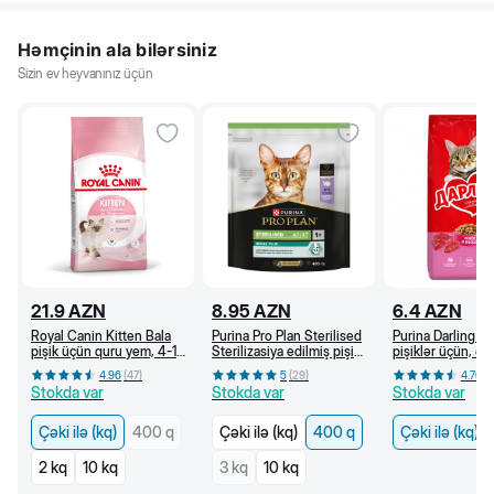
12
3 pauç
1 pauç + 39 qr
Həmçinin ala bilərsiniz
Sizin ev heyvanınız üçün
21.9
AZN
8.95
AZN
6.4
AZN
Royal Canin Kitten Bala
Purina Pro Plan Sterilised
Purina Darling Q
pişik üçün quru yem, 4-12
Sterilizasiya edilmiş pişik
pişiklər üçün, ət 
ay (kq)
üçün quru yem, hinduşka
tərəvəzlər ilə (kq
4.96
(
47
)
5
(
29
)
4.76
(
4
əti ilə, 400 g
Stokda var
Stokda var
Stokda var
Çəki ilə (kq)
400 q
Çəki ilə (kq)
400 q
Çəki ilə (kq)
2 kq
10 kq
3 kq
10 kq