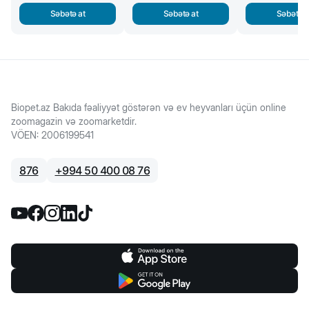
Səbətə at
Səbətə at
Səbətə a
Biopet.az Bakıda fəaliyyət göstərən və ev heyvanları üçün online
zoomagazin və zoomarketdir.
VÖEN
:
2006199541
876
+
994 50 400 08 76