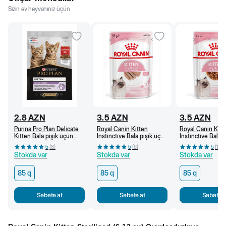
Sizin ev heyvanınız üçün
2.8
AZN
3.5
AZN
3.5
AZN
Purina Pro Plan Delicate
Royal Canin Kitten
Royal Canin Kitt
Kitten Bala pişik üçün
Instinctive Bala pişik üçün
Instinctive Bala 
nəm yem, sousda mal əti
nəm yem (paştet) 85 q
nəm yem, sousda 
5
(
8
)
5
(
6
)
5
(
11
)
ilə, 85 q
85 q
Stokda var
Stokda var
Stokda var
85 q
85 q
85 q
Səbətə at
Səbətə at
Səbətə a