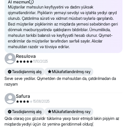
AI məzmun
Müştərilər məhsulun keyfiyyətini və dadını yüksək
qiymətləndirirlər. Pişiklərin yeməyi sevdiyi və iştahla yediyi qeyd
olunub. Çatdırılma sürəti və xidmət müsbət rəylərlə qarşılanıb.
Bəzi müştərilər pişiklərinin az miqdarda yeməsi səbəbindən geri
dönmək məcburiyyətində qaldıqlarını bildiriblər. Ümumilikdə,
məhsulun tərkibi balanslı və keyfiyyətli hesab olunur. Qiymət-
endirimlər də müştərilər tərəfindən sərfəli sayılır. Alıcılar
məhsuldan razıdır və tövsiyə edirlər.
Resulova
11/10/2025
Təsdiqlənmiş alış
Mükafatlandırılmış rəy
Seve seve yedilər. Qiymetden de məhsuldan da, çatdırılmadan da
razıyam
Safura
15/08/2025
Təsdiqlənmiş alış
Mükafatlandırılmış rəy
Qida olaraq çox gözəldir tüklərinə yaxşı təsir etmişdi lakin pişiyim az
miqdarda yediyi üçün öz yeminə geridönməli olduq(