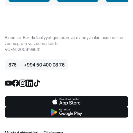
Biopet.az Bakıda fəaliyyət göstərən və ev heyvanları üçün online
zoomagazin və zoomarketdir.
VÖEN
:
2006199541
876
+
994 50 400 08 76
Müştəri xidmətləri
Filiallarımız