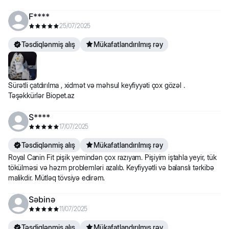
F****
25/07/2025
Təsdiqlənmiş alış
Mükafatlandırılmış rəy
Sürətli çatdırılma , xidmət və məhsul keyfiyyəti çox gözəl .
Təşəkkürlər Biopet.az
S****
17/07/2025
Təsdiqlənmiş alış
Mükafatlandırılmış rəy
Royal Canin Fit pişik yemindən çox razıyam. Pişiyim iştahla yeyir, tük
tökülməsi və həzm problemləri azalıb. Keyfiyyətli və balanslı tərkibə
malikdir. Mütləq tövsiyə edirəm.
Səbinə
11/07/2025
Təsdiqlənmiş alış
Mükafatlandırılmış rəy