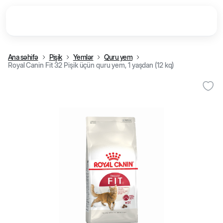
Ana səhifə
Pişik
Yemlər
Quru yem
Royal Canin Fit 32 Pişik üçün quru yem, 1 yaşdan (12 kq)