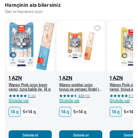
Həmçinin ala bilərsiniz
Sizin ev heyvanınız üçün
1
AZN
1
AZN
1
AZN
Wanpy Pişik üçün krem
Wanpy pişiklər üçün
Wanpy Pişik üçü
çərəz, tuna balığı ilə, 14 q
toyuq və yengəc (krab) ilə
çərəz, toyuq əti i
krem çərəz, 14 q
5
(
36
)
4.83
(
18
)
5
(
18
)
Stokda var
Stokda var
Stokda var
14 q
5x14 q
14 q
5x14 q
14 q
5x14 q
Səbətə at
Səbətə at
Səbətə a