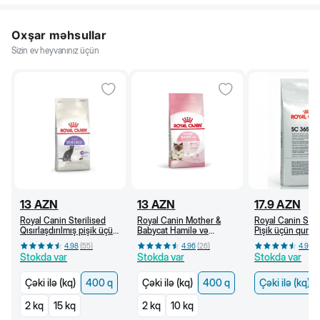
Oxşar məhsullar
Sizin ev heyvanınız üçün
13
AZN
13
AZN
17.9
AZN
Royal Canin Sterilised
Royal Canin Mother &
Royal Canin SC
Qısırlaşdırılmış pişik üçün
Babycat Hamilə və
Pişik üçün quru y
quru yem, 1 yaşdan, 400
südverən pişik və bala
yaşdan (kq)
4.98
(
55
)
4.96
(
26
)
4.96
(
q
pişik üçün quru yem (400
Stokda var
Stokda var
Stokda var
q)
Çəki ilə (kq)
400 q
Çəki ilə (kq)
400 q
Çəki ilə (kq)
2 kq
15 kq
2 kq
10 kq