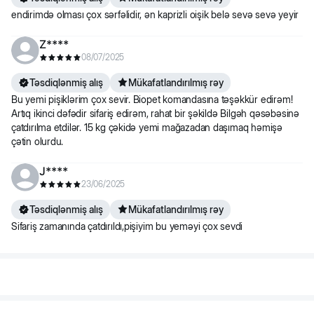
endirimdə olması çox sərfəlidir, ən kaprizli oişik belə sevə sevə yeyir
Z****
08/07/2025
Təsdiqlənmiş alış
Mükafatlandırılmış rəy
Bu yemi pişiklərim çox sevir. Biopet komandasına təşəkkür edirəm!
Artıq ikinci dəfədir sifariş edirəm, rahat bir şəkildə Bilgəh qəsəbəsinə
çatdırılma etdilər. 15 kg çəkidə yemi mağazadan daşımaq həmişə
çətin olurdu.
J****
23/06/2025
Təsdiqlənmiş alış
Mükafatlandırılmış rəy
Sifariş zamanında çatdırıldı,pişiyim bu yeməyi çox sevdi