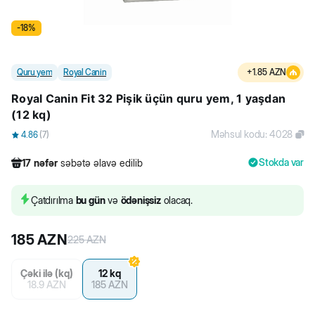
-
18
%
Quru yem
Royal Canin
+
1.85
AZN
Royal Canin Fit 32 Pişik üçün quru yem, 1 yaşdan
(12 kq)
Məhsul kodu
:
4028
4.86
(
7
)
Stokda var
17
nəfər
səbətə əlavə edilib
1095
nəfər
məhsula baxıb
68
nəfər
məhsulu alıb
Çatdırılma
bu gün
və
ödənişsiz
olacaq.
17
nəfər
səbətə əlavə edilib
185
AZN
225
AZN
Çəki ilə (kq)
12 kq
18.9
AZN
185
AZN