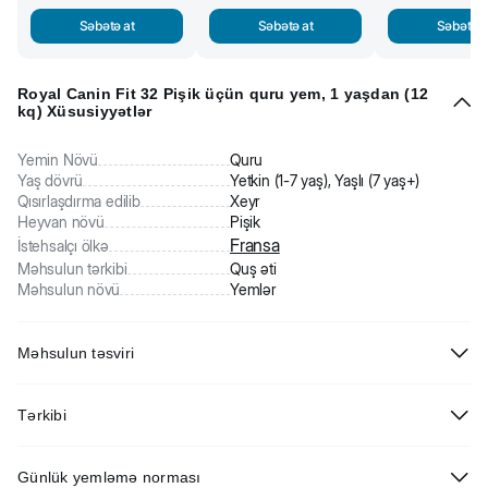
Səbətə at
Səbətə at
Səbətə a
Royal Canin Fit 32 Pişik üçün quru yem, 1 yaşdan (12
kq) Xüsusiyyətlər
Yemin Növü
Quru
Yaş dövrü
Yetkin (1-7 yaş), Yaşlı (7 yaş+)
Qısırlaşdırma edilib
Xeyr
Heyvan növü
Pişik
Fransa
İstehsalçı ölkə
Məhsulun tərkibi
Quş əti
Məhsulun növü
Yemlər
Məhsulun təsviri
Royal Canin Fit 32 Pişik üçün quru yem, 1 yaşdan. Tam
Tərkibi
balanslaşdırılmış rasion. Yem pişiklərin ehtiyaclarını nəzərə alır,
sağlamlıqlarını və həyat enerjisini qorumağa imkan verir. Pişiklərə
Heyvan mənşəli dehidratlaşdırılmış zülallar (quş əti), buğda, düyü,
onların xüsusiyyətlərini nəzərə alan yüksək keyfiyyətli qida lazımdır.
Günlük yemləmə norması
heyvan mənşəli piylər, heyvan mənşəli dehidratlaşdırılmış zülallar
Royal Canin Fit 32 optimal bir qida profilinə malikdir və bütün lazımi