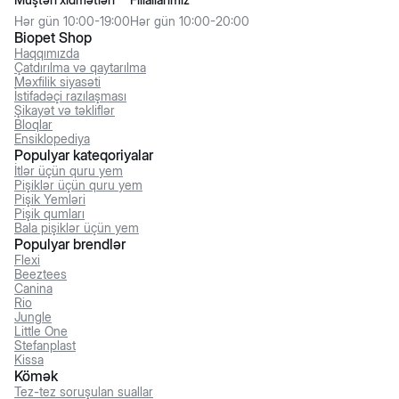
Hər gün 10:00-19:00
Hər gün 10:00-20:00
Biopet Shop
Haqqımızda
Çatdırılma və qaytarılma
Məxfilik siyasəti
İstifadəçi razılaşması
Şikayət və təkliflər
Bloqlar
Ensiklopediya
Populyar kateqoriyalar
İtlər üçün quru yem
Pişiklər üçün quru yem
Pişik Yemləri
Pişik qumları
Bala pişiklər üçün yem
Populyar brendlər
Flexi
Beeztees
Canina
Rio
Jungle
Little One
Stefanplast
Kissa
Kömək
Tez-tez soruşulan suallar