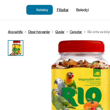
Filiallar
Bələdçi
Kataloq
Ana səhifə
Digər heyvanlar
Quşlar
Çərəzlər
Rio orta və böy