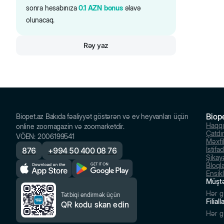
sonra hesabınıza
0.1
AZN
bonus
əlavə
olunacaq.
Rəy yaz
Biop
Biopet.az Bakıda fəaliyyət göstərən və ev heyvanları üçün
Haqq
online zoomagazin və zoomarketdir.
Çatdı
VÖEN
:
2006199541
Məxfil
İstifa
876
+
994 50 400 08 76
Şikayə
Bloql
Ensik
Müştə
Hər g
Tətbiqi endirmək üçün
Filial
QR kodu skan edin
Hər g