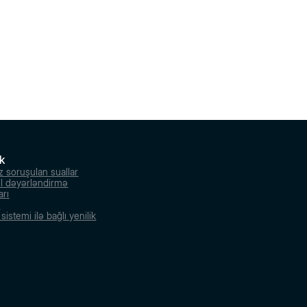
k
z soruşulan suallar
l dəyərləndirmə
arı
r
istemi ilə bağlı yenilik