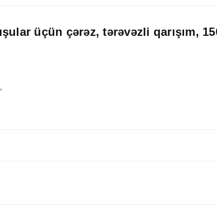
şular üçün çərəz, tərəvəzli qarışım, 15
,