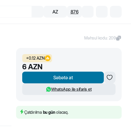
AZ
876
Məhsul kodu
:
209
+
0.12
AZN
6
AZN
Səbətə at
WhatsApp ilə sifariş et
Çatdırılma
bu gün
olacaq.