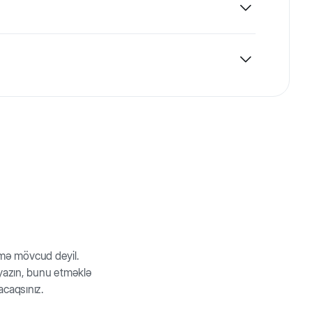
əvəzlərdən hazırlanır və quşların əsas yemini ideal
 təqdim edilir.
ağlamlığını möhkəmləndirir. Kabak B qrup, C və K
ır yerkökü B qrup vitaminlərinin və mineralların
 funksiyalarını və oynaqları gücləndirir. Şirin bibər
kləyir. Yastılanmış noxud isə bitki zülalların qaynağı
öyük dəstək göstərəckdir. Qarışımın hazırlanma prosesi
rmə mövcud deyil.
z yazın, bunu etməklə
acaqsınız.