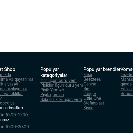
et Shop
Populyar
Populyar brendlər
Kömə
ımızda
Flexi
Tez-te
kateqoriyalar
rılma və qaytarılma
Beeztees
Məhsu
İtlər üçün quru yem
ik siyasəti
Canina
qaydal
Pişiklər üçün quru yem
dəçi razılaşması
Rio
Filialla
Pişik Yemləri
t və təkliflər
Jungle
Bonus s
Pişik qumları
ar
Little One
Bala pişiklər üçün yem
lopediya
Stefanplast
ri xidmətləri
Kissa
ün 10:00-19:00
larımız
ün 10:00-20:00