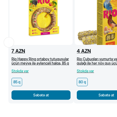
7
AZN
4
AZN
Rio Happy Ring ortaboy tutuquşular
Rio Çubuqları yumurta və
üçün meyvə ilə əyləncəli halqa, 85 q
qulağı ilə hər növ quş üç
Stokda var
Stokda var
85 q
80 q
Səbətə at
Səbətə at