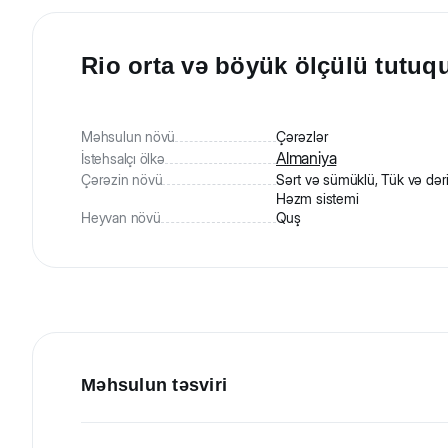
Rio orta və böyük ölçülü tutuqu
Məhsulun növü
Çərəzlər
Almaniya
İstehsalçı ölkə
Çərəzin növü
Sərt və sümüklü, Tük və dəri
Həzm sistemi
Heyvan növü
Quş
Məhsulun təsviri