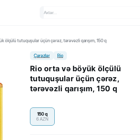
ük ölçülü tutuquşular üçün çərəz, tərəvəzli qarışım, 150 q
Çərəzlər
Rio
Rio orta və böyük ölçülü
tutuquşular üçün çərəz,
tərəvəzli qarışım, 150 q
150 q
6
AZN