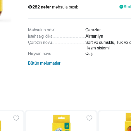
Sto
282
nəfər
məhsula baxıb
Məhsulun növü
Çərəzlər
Almaniya
İstehsalçı ölkə
Çərəzin növü
Sərt və sümüklü, Tük və d
Həzm sistemi
Heyvan növü
Quş
Bütün məlumatlar