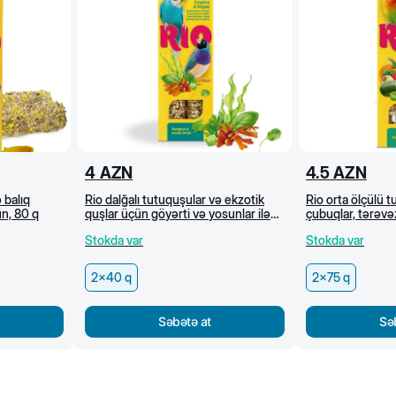
4
AZN
4.5
AZN
 balıq
Rio dalğalı tutuquşular və ekzotik
Rio orta ölçülü 
ün, 80 q
quşlar üçün göyərti və yosunlar ilə
çubuqlar, tərəvəz
çubuqlar, 2x40 q
2x75 q
Stokda var
Stokda var
2x40 q
2x75 q
Səbətə at
Sə