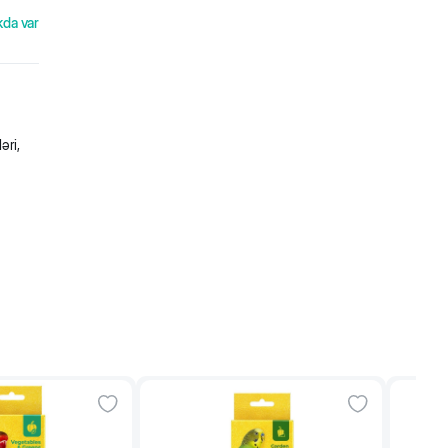
kda var
əri,