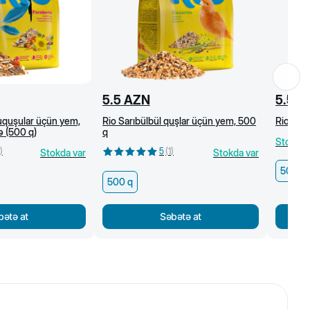
5.5
AZN
5.5
A
tuquşular üçün yem,
Rio Sarıbülbül quşlar üçün yem, 500
Rio Ekz
 (500 q)
q
Stokda 
)
5
(
1
)
Stokda var
Stokda var
500 q
500 q
bətə at
Səbətə at