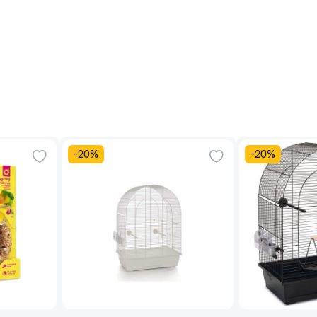
-
20
%
-
20
%