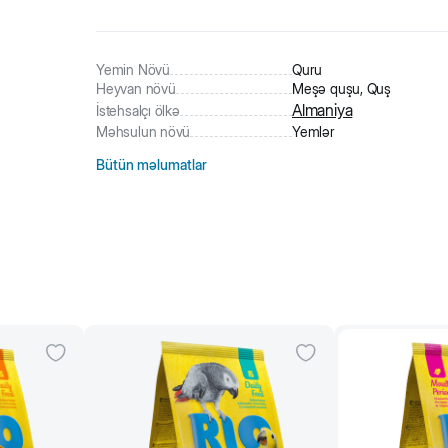
Yemin Növü
Quru
Heyvan növü
Meşə quşu, Quş
Almaniya
İstehsalçı ölkə
Məhsulun növü
Yemlər
Bütün məlumatlar