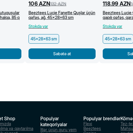
106
AZN
118.99
AZN
132
AZN
1
tutuquşular
Beeztees Lucie Fanette Quşlar üçün
Beeztees Lucie 
halqa, 85 q
qəfəs, ağ, 45x28x63 sm
qapılı qəfəs, q
Stokda var
Stokda var
45x28x63 sm
45x28x63 sm
Səbətə at
Sə
et Shop
Populyar
Populyar brendlər
Kömə
ımızda
Flexi
Tez-te
kateqoriyalar
rılma və qaytarılma
Beeztees
Məhsu
İtlər üçün quru yem