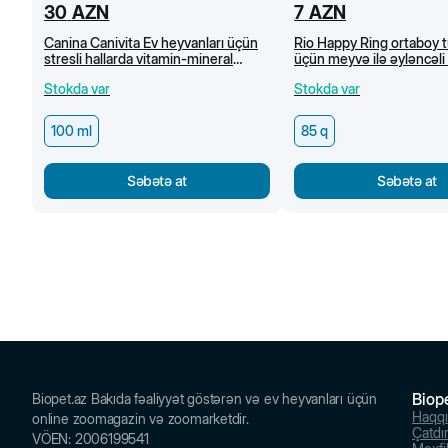
30
AZN
7
AZN
Canina Canivita Ev heyvanları üçün
Rio Happy Ring ortaboy 
stresli hallarda vitamin-mineral
üçün meyvə ilə əyləncəli 
toniki, 100 ml
Stokda var
Stokda var
100 ml
85 q
Səbətə at
Səbətə at
Biop
Biopet.az Bakıda fəaliyyət göstərən və ev heyvanları üçün
Haqq
online zoomagazin və zoomarketdir.
Çatdı
VÖEN
:
2006199541