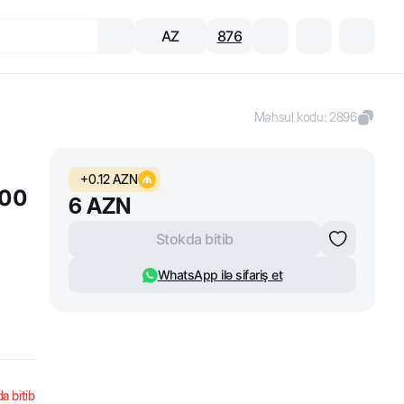
AZ
876
Məhsul kodu
:
2896
+
0.12
AZN
500
6
AZN
Stokda bitib
WhatsApp ilə sifariş et
a bitib