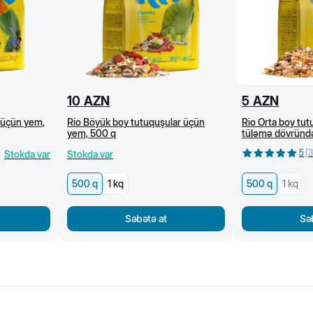
10
AZN
5
AZN
 üçün yem,
Rio Böyük boy tutuquşular üçün
Rio Orta boy tu
yem, 500 q
tüləmə dövründə
5
(
3
Stokda var
Stokda var
500 q
1 kq
500 q
1 kq
Səbətə at
Sə