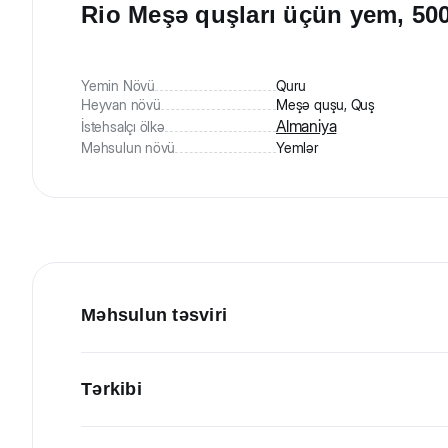
Rio Meşə quşları üçün yem, 500
Yemin Növü
Quru
Heyvan növü
Meşə quşu, Quş
Almaniya
İstehsalçı ölkə
Məhsulun növü
Yemlər
Məhsulun təsviri
Rio Meşə quşları üçün yem. Payızbülbülü, yalançı bülbül 
Tərkibi
qarışığıdır. Tərkibin müxtəlifliyi quşu bütün lazımi qida 