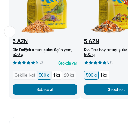
5
AZN
5
AZN
Rio Dalğalı tutuquşuları üçün yem,
Rio Orta boy tutuquşular
500 q
500 q
5
(
2
)
5
(
1
)
Stokda var
Çəki ilə (kq)
500 q
1 kq
20 kq
500 q
1 kq
Səbətə at
Səbətə at