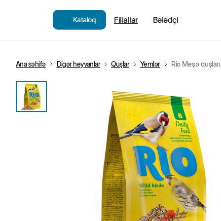
Filiallar
Bələdçi
Kataloq
Ana səhifə
Digər heyvanlar
Quşlar
Yemlər
Rio Meşə quşlar