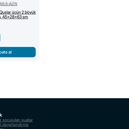
48.5
AZN
Quşlar üçün 2 böyük
ara, 45x28x63 sm
bətə at
k
z soruşulan suallar
l dəyərləndirmə