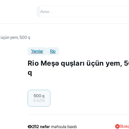
ı üçün yem, 500 q
Yemlər
Rio
Rio Meşə quşları üçün yem, 
q
500 q
6
AZN
Stokd
252
nəfər
məhsula baxıb