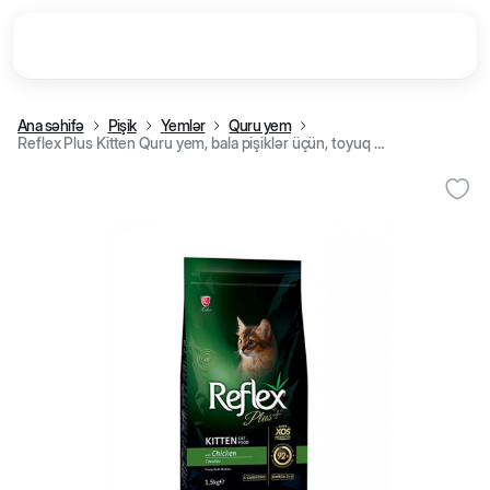
Ana səhifə
Pişik
Yemlər
Quru yem
Reflex Plus Kitten Quru yem, bala pişiklər üçün, toyuq əti ilə (15 kq)