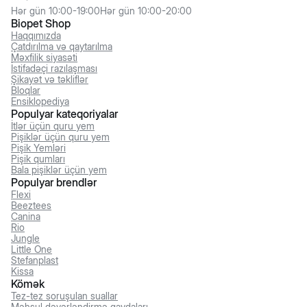
Hər gün 10:00-19:00
Hər gün 10:00-20:00
Biopet Shop
Haqqımızda
Çatdırılma və qaytarılma
Məxfilik siyasəti
İstifadəçi razılaşması
Şikayət və təkliflər
Bloqlar
Ensiklopediya
Populyar kateqoriyalar
İtlər üçün quru yem
Pişiklər üçün quru yem
Pişik Yemləri
Pişik qumları
Bala pişiklər üçün yem
Populyar brendlər
Flexi
Beeztees
Canina
Rio
Jungle
Little One
Stefanplast
Kissa
Kömək
Tez-tez soruşulan suallar
Məhsul dəyərləndirmə qaydaları