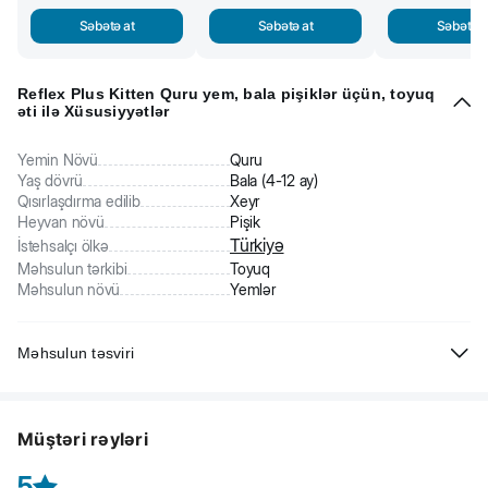
Səbətə at
Səbətə at
Səbətə a
Reflex Plus Kitten Quru yem, bala pişiklər üçün, toyuq
əti ilə Xüsusiyyətlər
Yemin Növü
Quru
Yaş dövrü
Bala (4-12 ay)
Qısırlaşdırma edilib
Xeyr
Heyvan növü
Pişik
Türkiyə
İstehsalçı ölkə
Məhsulun tərkibi
Toyuq
Məhsulun növü
Yemlər
Məhsulun təsviri
Reflex Plus Kitten - 2 aydan yuxarı bütün cins bala pişiklər üçün tam
rasionlu balanslaşdırılmış quru premium yem. Toyuq əti ilə.
Müştəri rəyləri
Tərkibi: toyuq zülalları (dehidratlaşdırılmış), qarğıdalı, toyuq piyi, düyü,
çuğundur lətisi, dadverici qaraciyər, vitaminlər və minerallar, ksilo-
5