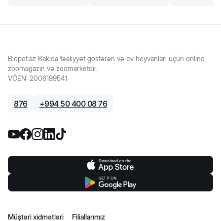
Biopet.az Bakıda fəaliyyət göstərən və ev heyvanları üçün online
zoomagazin və zoomarketdir.
VÖEN
:
2006199541
876
+
994 50 400 08 76
Müştəri xidmətləri
Filiallarımız