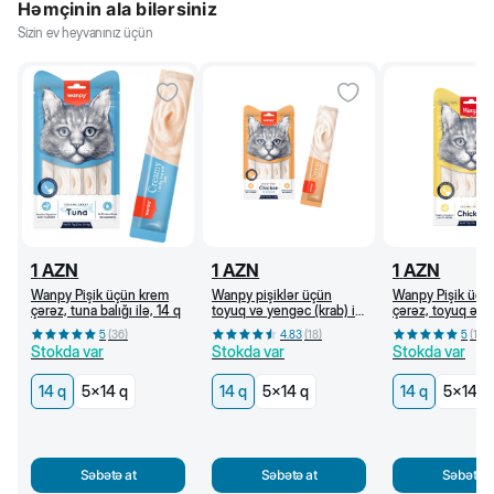
Həmçinin ala bilərsiniz
Sizin ev heyvanınız üçün
1
AZN
1
AZN
1
AZN
Wanpy Pişik üçün krem
Wanpy pişiklər üçün
Wanpy Pişik üçü
çərəz, tuna balığı ilə, 14 q
toyuq və yengəc (krab) ilə
çərəz, toyuq əti i
krem çərəz, 14 q
5
(
36
)
4.83
(
18
)
5
(
18
)
Stokda var
Stokda var
Stokda var
14 q
5x14 q
14 q
5x14 q
14 q
5x14 q
Səbətə at
Səbətə at
Səbətə a