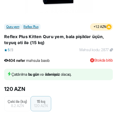
Quru yem
Reflex Plus
+
1.2
AZN
Reflex Plus Kitten Quru yem, bala pişiklər üçün,
toyuq əti ilə (15 kq)
Məhsul kodu
:
2877
5
(
1
)
Stokda bitib
404
nəfər
məhsula baxıb
15
nəfər
məhsulu alıb
404
nəfər
məhsula baxıb
Çatdırılma
bu gün
və
ödənişsiz
olacaq.
120
AZN
Çəki ilə (kq)
15 kq
8.2
AZN
120
AZN