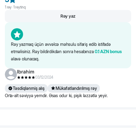
oliqosaxaridlər, pivə mayası, kətan toxumları, duz, yukka, l-karnitin,
1
rəy ·
1
reytinq
qoruyucular-antioksidantlar.
Rəy yaz
Saytdakı maddələr və qida tərkibi barədə məlumat yalnız istinad
üçündür. Bütün məhsul məlumatları birbaşa qablaşdırmada təqdim
olunur.
Rəy yazmaq üçün əvvəlcə məhsulu sifariş edib istifadə
etməlisiniz. Rəy bildirdikdən sonra hesabınıza
0.1
AZN
bonus
əlavə olunacaq.
Ibrahim
03/12/2024
Təsdiqlənmiş alış
Mükafatlandırılmış rəy
Orta-alt səviyyə yemdir. Əsas odur ki, pişik ləzzətlə yeyir.