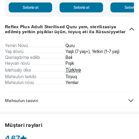
Səbətə at
Səbətə at
Səbətə a
Reflex Plus Adult Sterilised Quru yem, sterilizasiya
edilmiş yetkin pişiklər üçün, toyuq əti ilə Xüsusiyyətlər
Yemin Növü
Quru
Yaş dövrü
Yaşlı (7 yaş+), Yetkin (1-7 yaş)
Qısırlaşdırma edilib
Bəli
Heyvan növü
Pişik
Türkiyə
İstehsalçı ölkə
Məhsulun tərkibi
Toyuq
Məhsulun növü
Yemlər
Məhsulun təsviri
Reflex Plus Sterilised - sterilizasiya edilmiş yetkin pişiklər üçün tam
rasionlu quru yem, toyuq əti ilə.
Müştəri rəyləri
Tərkibi: qızılbalıq zülalları (dehidratlaşdırılmış), heyvan
zülalları (dehidratlaşdırılmış), qarğıdalı, toyuq piyi, düyü, çuğundur
4.67