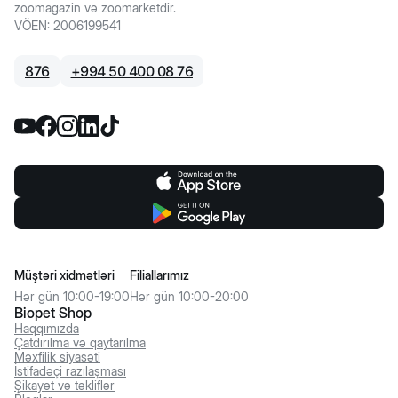
zoomagazin və zoomarketdir.
VÖEN
:
2006199541
876
+
994 50 400 08 76
Müştəri xidmətləri
Filiallarımız
Hər gün 10:00-19:00
Hər gün 10:00-20:00
Biopet Shop
Haqqımızda
Çatdırılma və qaytarılma
Məxfilik siyasəti
İstifadəçi razılaşması
Şikayət və təkliflər