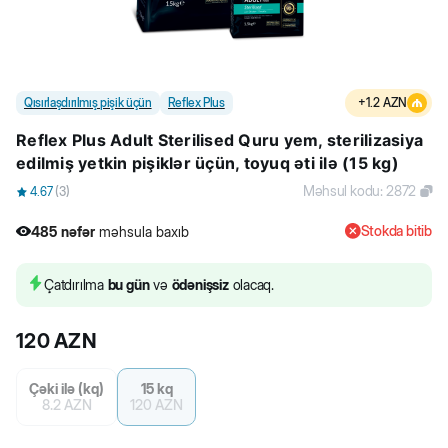
Qısırlaşdırılmış pişik üçün
Reflex Plus
+
1.2
AZN
Reflex Plus Adult Sterilised Quru yem, sterilizasiya
edilmiş yetkin pişiklər üçün, toyuq əti ilə (15 kg)
Məhsul kodu
:
2872
4.67
(
3
)
Stokda bitib
485
nəfər
məhsula baxıb
31
nəfər
məhsulu alıb
485
nəfər
məhsula baxıb
Çatdırılma
bu gün
və
ödənişsiz
olacaq.
120
AZN
Çəki ilə (kq)
15 kq
8.2
AZN
120
AZN