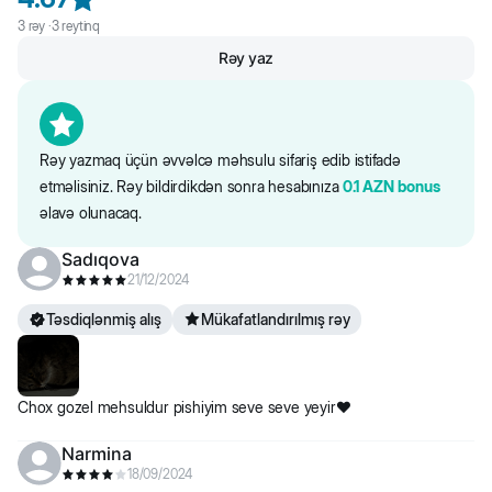
lətisi, dadverici balıq, vitaminlər və zülallar, qazılbalıq yağı, ksilo-
3
rəy ·
3
reytinq
oliqosaxaridlər, pivə mayası, duz, yukka, qoruyucular-antioksidantlar.
Rəy yaz
Saytdakı maddələr və qida tərkibi barədə məlumat yalnız istinad
üçündür. Bütün məhsul məlumatları birbaşa qablaşdırmada təqdim
olunur.
Rəy yazmaq üçün əvvəlcə məhsulu sifariş edib istifadə
etməlisiniz. Rəy bildirdikdən sonra hesabınıza
0.1
AZN
bonus
əlavə olunacaq.
Sadıqova
21/12/2024
Təsdiqlənmiş alış
Mükafatlandırılmış rəy
Chox gozel mehsuldur pishiyim seve seve yeyir❤️
Narmina
18/09/2024