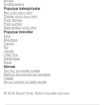
Bloqlar
Ensiklopediya
Populyar kateqoriyalar
İtlər üçün quru yem
Pişiklər üçün quru yem
Pişik Yemləri
Pişik qumları
Bala pişiklər üçün yem
Populyar brendlər
Flexi
Beeztees
Canina
Rio
Jungle
Little One
Stefanplast
Kissa
Kömək
Tez-tez soruşulan suallar
Məhsul dəyərləndirmə qaydaları
Filiallar
Bonus sistemi ilə bağlı yenilik
©
2026
Biopet Shop. Bütün hüquqları qorunur.