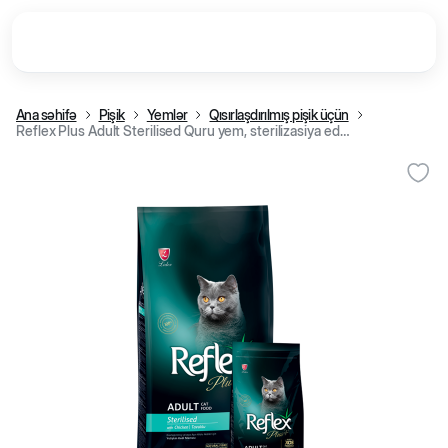
Ana səhifə
Pişik
Yemlər
Qısırlaşdırılmış pişik üçün
Reflex Plus Adult Sterilised Quru yem, sterilizasiya edilmiş yetkin pişiklər üçün, toyuq əti ilə (15 kg)