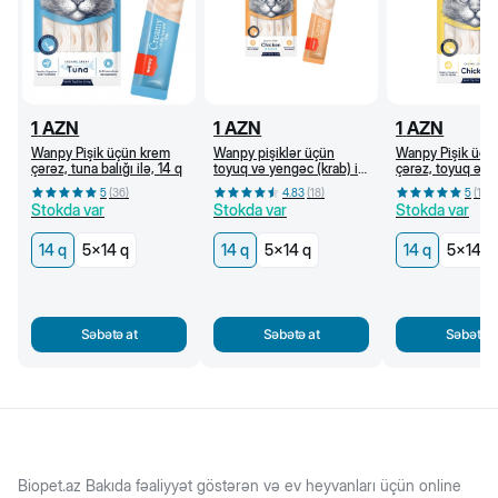
1
AZN
1
AZN
1
AZN
Wanpy Pişik üçün krem
Wanpy pişiklər üçün
Wanpy Pişik üçü
çərəz, tuna balığı ilə, 14 q
toyuq və yengəc (krab) ilə
çərəz, toyuq əti i
krem çərəz, 14 q
5
(
36
)
4.83
(
18
)
5
(
18
)
Stokda var
Stokda var
Stokda var
14 q
5x14 q
14 q
5x14 q
14 q
5x14 q
Səbətə at
Səbətə at
Səbətə a
Biopet.az Bakıda fəaliyyət göstərən və ev heyvanları üçün online