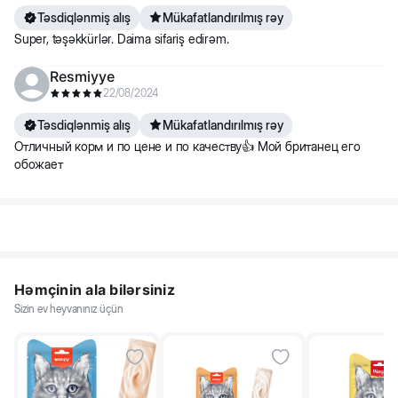
Təsdiqlənmiş alış
Mükafatlandırılmış rəy
Super, təşəkkürlər. Daima sifariş edirəm.
Resmiyye
22/08/2024
Təsdiqlənmiş alış
Mükafatlandırılmış rəy
Отличный корм и по цене и по качеству👍 Мой британец его
обожает
Həmçinin ala bilərsiniz
Sizin ev heyvanınız üçün