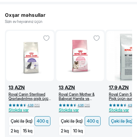
Oxşar məhsullar
Sizin ev heyvanınız üçün
13
AZN
13
AZN
17.9
AZN
Royal Canin Sterilised
Royal Canin Mother &
Royal Canin SC
Qısırlaşdırılmış pişik üçün
Babycat Hamilə və
Pişik üçün quru y
quru yem, 1 yaşdan, 400
südverən pişik və bala
yaşdan (kq)
4.98
(
55
)
4.96
(
26
)
4.96
(
q
pişik üçün quru yem (400
Stokda var
Stokda var
Stokda var
q)
Çəki ilə (kq)
400 q
Çəki ilə (kq)
400 q
Çəki ilə (kq)
2 kq
15 kq
2 kq
10 kq